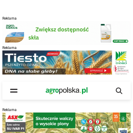
Reklama
Reklama
R
Wyszu
Main Logo
Menu
Reklama