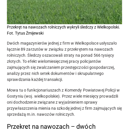
Przekręt na nawozach rolniczych wykryli śledczy z Wielkopolski.
Fot. Tytus Żmijewski
Dwóch magazynierów jednej z firm w Wielkopolsce usłyszało
łącznie 89 zarzutów w związku z przekrętem na nawozach
rolniczych. Śledczy oszacowali straty na ponad 566 tysięcy
złotych. To efekt wielomiesięcznej pracy policjantów
zajmujących się zwalczaniem przestępczości gospodarczej,
analizy przez nich setek dokumentów i skrupulatnego
sprawdzania każdej transakcji.
Mowa tu o funkcjonariuszach z Komendy Powiatowej Policji w
Gostyniu (woj. wielkopolskie). Przez wiele miesięcy prowadzili
oni dochodzenie związane z wyjaśnieniem sprawy
przywłaszczenia mienia na szkodę jednej z firm zajmujących się
sprzedażą m.in. nawozów rolniczych.
Przekręt na nawozach – dwóch