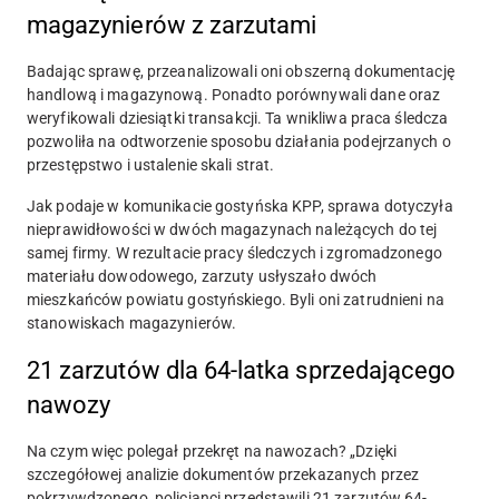
magazynierów z zarzutami
Badając sprawę, przeanalizowali oni obszerną dokumentację
handlową i magazynową. Ponadto porównywali dane oraz
weryfikowali dziesiątki transakcji. Ta wnikliwa praca śledcza
pozwoliła na odtworzenie sposobu działania podejrzanych o
przestępstwo i ustalenie skali strat.
Jak podaje w komunikacie gostyńska KPP, sprawa dotyczyła
nieprawidłowości w dwóch magazynach należących do tej
samej firmy. W rezultacie pracy śledczych i zgromadzonego
materiału dowodowego, zarzuty usłyszało dwóch
mieszkańców powiatu gostyńskiego. Byli oni zatrudnieni na
stanowiskach magazynierów.
21 zarzutów dla 64-latka sprzedającego
nawozy
Na czym więc polegał przekręt na nawozach? „Dzięki
szczegółowej analizie dokumentów przekazanych przez
pokrzywdzonego, policjanci przedstawili 21 zarzutów 64-