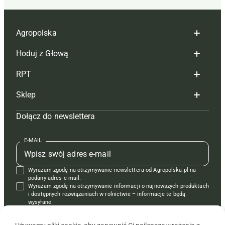
Agropolska
Hoduj z Głową
Redakcja
RPT
Reklama
Hoduj z głową bydło
Sklep
Tagi
Hoduj z głową świnie
Redakcja
Dołącz do newslettera
Mapa serwisu
Prenumerata
Prenumerata
Czasopisma i prenumerata
Kontakt
Redakcja
Reklama
Książki
E-MAIL
Regulamin
Kontakt
Kontakt
Regulamin
Wyrażam zgodę na otrzymywanie newslettera od Agropolska.pl na
Polityka prywatności
Reklama
Krzyżówki
podany adres e-mail.
Wyrażam zgodę na otrzymywanie informacji o najnowszych produktach
i dostępnych rozwiązaniach w rolnictwie – informacje te będą
wysyłane
od APRA sp. z o.o. w imieniu partnerów.