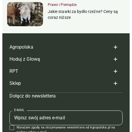
Prawo i Pieniądze
Jakie stawki za bydło rzeźne? Ceny są
coraz niższe
Agropolska
Hoduj z Głową
Redakcja
RPT
Reklama
Hoduj z głową bydło
Sklep
Tagi
Hoduj z głową świnie
Redakcja
Dołącz do newslettera
Mapa serwisu
Prenumerata
Prenumerata
Czasopisma i prenumerata
Kontakt
Redakcja
Reklama
Książki
E-MAIL
Regulamin
Kontakt
Kontakt
Regulamin
Wyrażam zgodę na otrzymywanie newslettera od Agropolska.pl na
Polityka prywatności