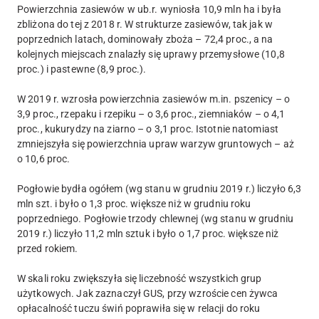
Powierzchnia zasiewów w ub.r. wyniosła 10,9 mln ha i była
zbliżona do tej z 2018 r. W strukturze zasiewów, tak jak w
poprzednich latach, dominowały zboża – 72,4 proc., a na
kolejnych miejscach znalazły się uprawy przemysłowe (10,8
proc.) i pastewne (8,9 proc.).
W 2019 r. wzrosła powierzchnia zasiewów m.in. pszenicy – o
3,9 proc., rzepaku i rzepiku – o 3,6 proc., ziemniaków – o 4,1
proc., kukurydzy na ziarno – o 3,1 proc. Istotnie natomiast
zmniejszyła się powierzchnia upraw warzyw gruntowych – aż
o 10,6 proc.
Pogłowie bydła ogółem (wg stanu w grudniu 2019 r.) liczyło 6,3
mln szt. i było o 1,3 proc. większe niż w grudniu roku
poprzedniego. Pogłowie trzody chlewnej (wg stanu w grudniu
2019 r.) liczyło 11,2 mln sztuk i było o 1,7 proc. większe niż
przed rokiem.
W skali roku zwiększyła się liczebność wszystkich grup
użytkowych. Jak zaznaczył GUS, przy wzroście cen żywca
opłacalność tuczu świń poprawiła się w relacji do roku