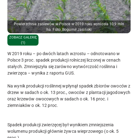
Powierzchnia zasiewów w Polsce w 2019 roku wyniosła 10,9 mln
ha. Foto_Bogumił Jasiński
ZOBACZ GALERIĘ
(1)
W 2019 roku – po dwóch latach wzrostu – odnotowano w
Polsce 3 proc. spadek produkcji rolniczej liczonej w cenach
stałych. Zmniejszyła się zarówno wytwórczość roślinna i
zwierzęca – wynika z raportu GUS.
Na wynik produkcji roślinnej wpłynął spadek zbiorów owoców z
drzew w sadach o ok. 13 proc., owoców z plantacji jagodowych
oraz krzewów owocowych w sadach o ok. 16 proc. i
ziemniaków o ok. 12 proc.
Spadek produkcji zwierzęcej był wynikiem zmniejszenia
wolumenu produkcji głównie żywca wieprzowego (o ok. 5
proc.).