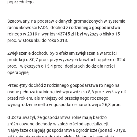
poprzedniego.
Szacowany, na podstawie danych gromadzonych w systemie
rachunkowości FADN, dochód z rodzinnego gospodarstwa
rolnego w 2019 r. wyniósł 43745 zł i był wyższy o blisko 15
proc. w stosunku do roku 2018.
Zwiększenie dochodu było efektem zwiększenia wartości
produkcji o 30,7 proc. przy wyższych kosztach ogółem o 32,4
proc. i większych o 13,4 proc. dopłatach do działalności
operacyjnej.
Przeciętny dochód z rodzinnego gospodarstwa rolnego na
osobę pełnozatrudnioną był wprawdzie o 5,6 proc. wyższy niż
przed rokiem, ale mniejszy od przeciętnego rocznego
wynagrodzenie netto w gospodarce narodowej o 26,3 proc.
GUS zauważył, że gospodarstwa rolne mają bardzo
zróżnicowane dochody w zależności od specjalizacji.
Najwyższe osiągają gospodarstwa ogrodnicze (ponad 73 tys.
zł) i zajmujące się produkcją mleka. Najgorzej wypadają