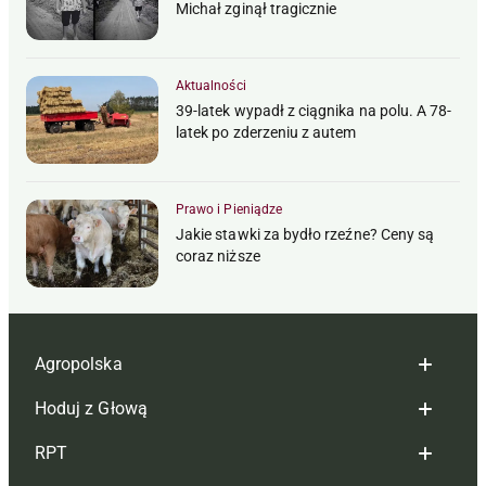
Michał zginął tragicznie
Aktualności
39-latek wypadł z ciągnika na polu. A 78-
latek po zderzeniu z autem
Prawo i Pieniądze
Jakie stawki za bydło rzeźne? Ceny są
coraz niższe
Agropolska
Hoduj z Głową
Redakcja
RPT
Reklama
Hoduj z głową bydło