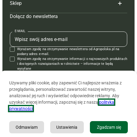
Sklep
Tagi
Hoduj z głową świnie
Redakcja
Dołącz do newslettera
Mapa serwisu
Prenumerata
Prenumerata
Czasopisma i prenumerata
Kontakt
Redakcja
Reklama
Książki
E-MAIL
Regulamin
Kontakt
Kontakt
Regulamin
Wyrażam zgodę na otrzymywanie newslettera od Agropolska.pl na
Polityka prywatności
Reklama
Krzyżówki
podany adres e-mail.
Wyrażam zgodę na otrzymywanie informacji o najnowszych produktach
i dostępnych rozwiązaniach w rolnictwie – informacje te będą
wysyłane
od APRA sp. z o.o. w imieniu partnerów.
Używamy pliki cookie, aby zapewnić Ci najlepsze wrażenia z
przeglądania, personalizować zawartość naszej witryny,
analizować jej ruch i wyświetlać odpowiednie reklamy. Aby
uzyskać więcej informacji, zapoznaj się z naszą
polityką
prywatności
.
Odmawiam
Ustawienia
Zgadzam się
Copyright © 2026 Agencja Promocji Rolnictwa i Agrobiznesu APRA