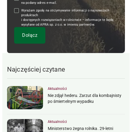
na podany adres e-mail.
Wyrażam zgodę na otrzymywanie informacji o najnowszych
produktach
i dostępnych rozwiązaniach w rolnictwie – informacje te będą
wysyłane od APRA sp. z o.o. w imieniu partnerów.
Najczęściej czytane
Aktualności
Nie zdjął hederu. Zarzut dla kombajnisty
po śmiertelnym wypadku
Aktualności
Ministerstwo żegna rolnika. 29-letni