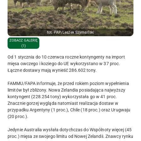
fot. PAP/Leszek Szymański
ZOBACZ GALERIĘ
(1)
Od 1 stycznia do 10 czerwca roczne kontyngenty na import
mięsa owczego i koziego do UE wykorzystano w 37 proc.
Łączne dostawy mają wynieść 286.602 tony.
FAMMU/FAPA informuje, że przed rokiem poziom wypełnienia
limitów był zbliżony. Nowa Zelandia posiadająca najwyższy
kontyngent (228.254 tony) wykorzystała go w 41 proc.
Znacznie gorzej wygląda natomiast realizacja dostaw w
przypadku Argentyny (1 proc.), Chile (18 proc.) oraz Urugwaju
(20 proc.).
Jedynie Australia wysłała dotychczas do Wspólnoty więcej (45
proc.) mięsa ze swojego limitu od Nowej Zelandii. Znawcy rynku