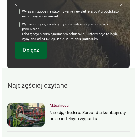
Wyrażam zgodę na otrzymywanie newslettera od Agropolska.pl
na podany adres e-mail.
Wyrażam zgodę na otrzymywanie informacji o najnowszych
produktach
i dostępnych rozwiązaniach w rolnictwie – informacje te będą
wysyłane od APRA sp. z o.o. w imieniu partnerów.
Najczęściej czytane
Aktualności
Nie zdjął hederu. Zarzut dla kombajnisty
po śmiertelnym wypadku