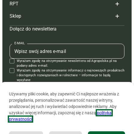
RPT
Reklama
Hoduj z głową bydło
Sklep
Tagi
Hoduj z głową świnie
Redakcja
Dołącz do newslettera
Mapa serwisu
Prenumerata
Prenumerata
Czasopisma i prenumerata
Kontakt
Redakcja
Reklama
Książki
E-MAIL
Regulamin
Kontakt
Kontakt
Regulamin
Wyrażam zgodę na otrzymywanie newslettera od Agropolska.pl na
Polityka prywatności
Reklama
Krzyżówki
podany adres e-mail.
Wyrażam zgodę na otrzymywanie informacji o najnowszych produktach
i dostępnych rozwiązaniach w rolnictwie – informacje te będą
wysyłane
od APRA sp. z o.o. w imieniu partnerów.
Używamy pliki cookie, aby zapewnić Ci najlepsze wrażenia z
przeglądania, personalizować zawartość naszej witryny,
analizować jej ruch i wyświetlać odpowiednie reklamy. Aby
uzyskać więcej informacji, zapoznaj się z naszą
polityką
prywatności
.