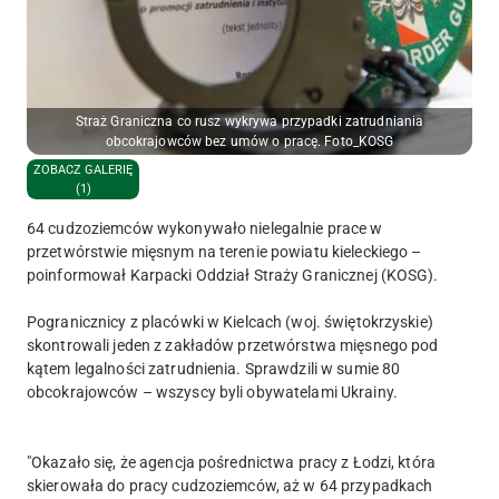
Straż Graniczna co rusz wykrywa przypadki zatrudniania
obcokrajowców bez umów o pracę. Foto_KOSG
ZOBACZ GALERIĘ
(1)
64 cudzoziemców wykonywało nielegalnie prace w
przetwórstwie mięsnym na terenie powiatu kieleckiego –
poinformował Karpacki Oddział Straży Granicznej (KOSG).
Pogranicznicy z placówki w Kielcach (woj. świętokrzyskie)
skontrowali jeden z zakładów przetwórstwa mięsnego pod
kątem legalności zatrudnienia. Sprawdzili w sumie 80
obcokrajowców – wszyscy byli obywatelami Ukrainy.
"Okazało się, że agencja pośrednictwa pracy z Łodzi, która
skierowała do pracy cudzoziemców, aż w 64 przypadkach