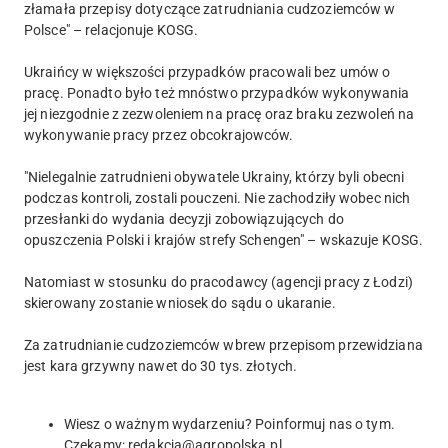
złamała przepisy dotyczące zatrudniania cudzoziemców w
Polsce" – relacjonuje KOSG.
Ukraińcy w większości przypadków pracowali bez umów o
pracę. Ponadto było też mnóstwo przypadków wykonywania
jej niezgodnie z zezwoleniem na pracę oraz braku zezwoleń na
wykonywanie pracy przez obcokrajowców.
"Nielegalnie zatrudnieni obywatele Ukrainy, którzy byli obecni
podczas kontroli, zostali pouczeni. Nie zachodziły wobec nich
przesłanki do wydania decyzji zobowiązujących do
opuszczenia Polski i krajów strefy Schengen" – wskazuje KOSG.
Natomiast w stosunku do pracodawcy (agencji pracy z Łodzi)
skierowany zostanie wniosek do sądu o ukaranie.
Za zatrudnianie cudzoziemców wbrew przepisom przewidziana
jest kara grzywny nawet do 30 tys. złotych.
Wiesz o ważnym wydarzeniu? Poinformuj nas o tym.
Czekamy:
redakcja@agropolska.pl