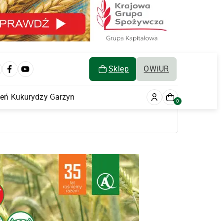
Sklep
OWiUR
ień Kukurydzy Garzyn
0