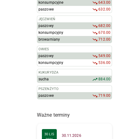
konsumpcyjne
643.00
paszowe
632.00
JĘCZMIEŃ
paszowy
682.00
konsumpcyjny
670.00
browarniany
712.00
OWIES
paszowy
549.00
konsumpcyjny
536.00
KUKURYDZA
sucha
884.00
PSZENŻYTO
paszowe
719.00
Ważne terminy
30 LIS
30.11.2026