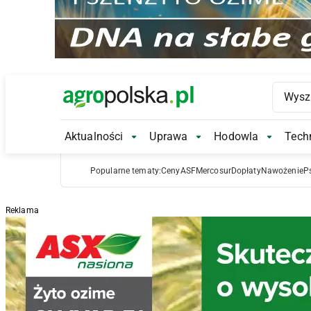
Main Logo
Aktualności
Uprawa
Hodowla
Techn
Aktualności Submenu
Uprawa Submenu
Hodowl
Popularne tematy:
Ceny
ASF
Mercosur
Dopłaty
Nawożenie
P
Reklama