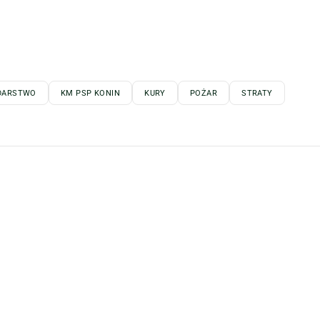
DARSTWO
KM PSP KONIN
KURY
POŻAR
STRATY