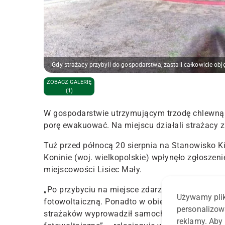
Gdy strażacy przybyli do gospodarstwa, zastali całkowicie ob
ZOBACZ GALERIĘ
(1)
W gospodarstwie utrzymującym trzodę chlewną i
porę ewakuować. Na miejscu działali strażacy z
Tuż przed północą 20 sierpnia na Stanowisko 
Koninie (woj. wielkopolskie) wpłynęło zgłosze
miejscowości Lisiec Mały.
„
Po przybyciu na miejsce zdarzenia stwierdzono
Używamy plik
fotowoltaiczną. Ponadto w obiekcie znajdowały 
personalizow
strażaków wyprowadził samochód osobowy z budy
reklamy. Aby 