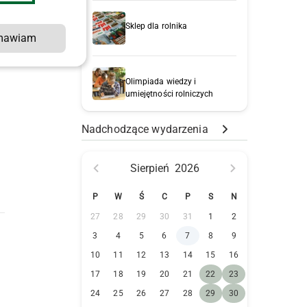
Sklep dla rolnika
mawiam
Olimpiada wiedzy i
umiejętności rolniczych
Nadchodzące wydarzenia
Sierpień
2026
P
W
Ś
C
P
S
N
27
28
29
30
31
1
2
3
4
5
6
7
8
9
10
11
12
13
14
15
16
17
18
19
20
21
22
23
24
25
26
27
28
29
30