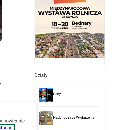
Działy
w
Ceny
ą
Nadchodzące Wydarzenia
 odpowiednie
atności
.