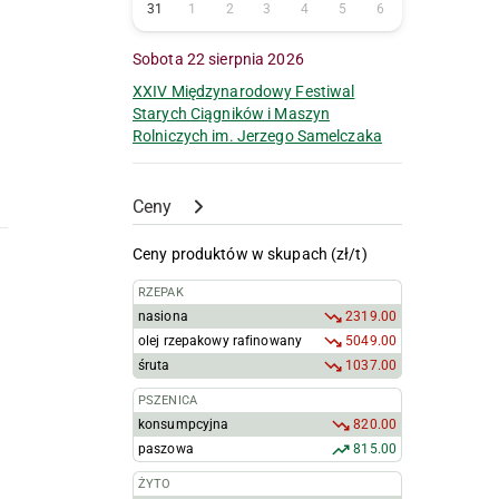
31
1
2
3
4
5
6
Sobota 22 sierpnia 2026
XXIV Międzynarodowy Festiwal
Starych Ciągników i Maszyn
Rolniczych im. Jerzego Samelczaka
Ceny
Ceny produktów w skupach (zł/t)
RZEPAK
nasiona
2319.00
olej rzepakowy rafinowany
5049.00
śruta
1037.00
PSZENICA
konsumpcyjna
820.00
paszowa
815.00
ŻYTO