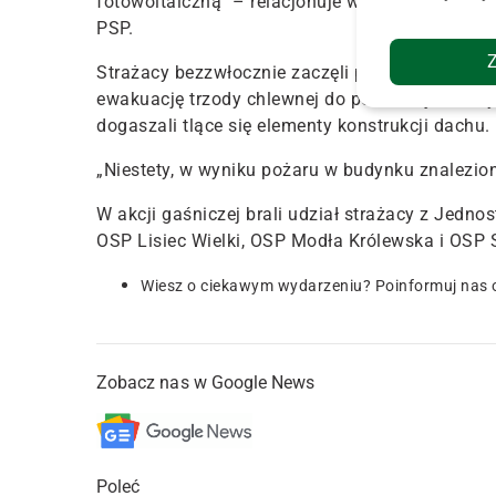
fotowoltaiczną” – relacjonuje w komunikacie st
PSP.
Strażacy bezzwłocznie zaczęli podawać prądy 
ewakuację trzody chlewnej do pobliskiej stodoły
dogaszali tlące się elementy konstrukcji dachu.
„Niestety,
w wyniku pożaru w budynku znalezion
W akcji gaśniczej brali udział strażacy z Jedno
OSP Lisiec Wielki, OSP Modła Królewska i OSP 
Wiesz o ciekawym wydarzeniu? Poinformuj nas 
Zobacz nas w Google News
Poleć