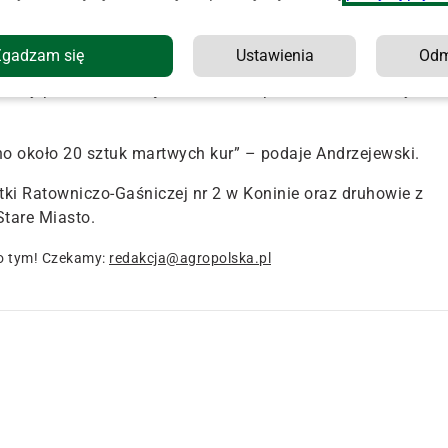
. kpt. Sebastian Andrzejewski, oficer prasowy konińskiej KM
Zgadzam się
Ustawienia
Od
wody na płonący obiekt.
W tym samym czasie prowadzono
.
Gdy pożar udało się zasadniczo opanować, ratownicy
o około 20 sztuk martwych kur
” – podaje Andrzejewski.
stki Ratowniczo-Gaśniczej nr 2 w Koninie oraz druhowie z
Stare Miasto.
o tym! Czekamy:
redakcja@agropolska.pl