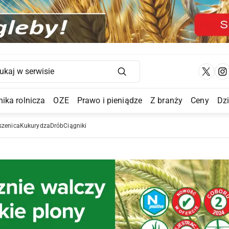
Main Navigation
ika rolnicza
OZE
Prawo i pieniądze
Z branży
Ceny
Dz
a Submenu
szenica
Kukurydza
Drób
Ciągniki