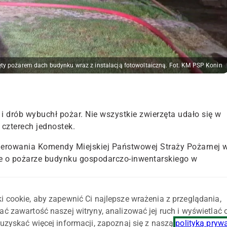
jęty pożarem dach budynku wraz z instalacją fotowoltaiczną. Fot. KM PSP Konin
 drób wybuchł pożar. Nie wszystkie zwierzęta udało się w
 czterech jednostek.
Kierowania Komendy Miejskiej Państwowej Straży Pożarnej 
nie o pożarze budynku gospodarczo-inwentarskiego w
 całkowicie objęty pożarem dach budynku wraz z instalacj
i cookie, aby zapewnić Ci najlepsze wrażenia z przeglądania,
się 22 sztuki trzody chlewnej.
Właściciel przed przybyciem
ać zawartość naszej witryny, analizować jej ruch i wyświetlać
nku oraz odłączył instalację elektryczną i
uzyskać więcej informacji, zapoznaj się z naszą
polityką pryw