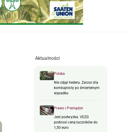
Aktualności
Polska
Nie zdjął hederu. Zarzut dla
kombajnisty po śmiertelnym
wypadku
Prawo i Pieniądze
Jest podwyżka. VEZG
podnosi cenę tuczników do
1,50 euro