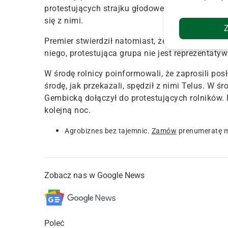
protestujących strajku głodowego. Zapowiedzia
się z nimi.
Premier stwierdził natomiast, że nie planuje sp
niego, protestująca grupa nie jest reprezentatyw
W środę rolnicy poinformowali, że zaprosili po
środę, jak przekazali, spędził z nimi Telus. W
Gembicką dołączył do protestujących rolników. 
kolejną noc.
Agrobiznes bez tajemnic.
Zamów
prenumeratę m
Zobacz nas w Google News
Poleć