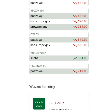
paszowe
632.00
JĘCZMIEŃ
paszowy
682.00
konsumpcyjny
670.00
browarniany
712.00
OWIES
paszowy
549.00
konsumpcyjny
536.00
KUKURYDZA
sucha
884.00
PSZENŻYTO
paszowe
719.00
Ważne terminy
30 LIS
30.11.2026
2026