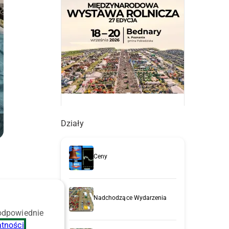
Działy
Ceny
Nadchodzące Wydarzenia
 odpowiednie
z
atności
.