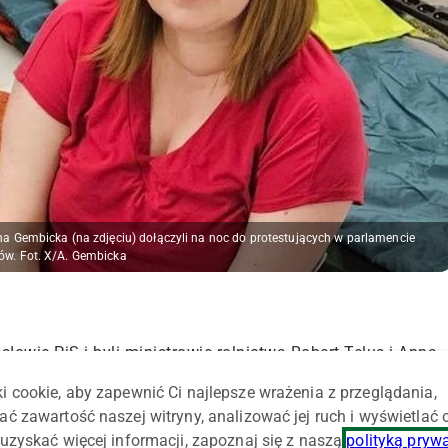
Anna Gembicka (na zdjęciu) dołączyli na noc do protestujących w parlamencie
ków. Fot. X/A. Gembicka
wie PiS i byli ministrowie rolnictwa Robert Telus i Anna
 parlamencie rolników ze Związku Rolniczego "Orka".
i cookie, aby zapewnić Ci najlepsze wrażenia z przeglądania,
u. Ich postulatem jest spotkanie z szefem rządu, z którym
ać zawartość naszej witryny, analizować jej ruch i wyświetlać
edziałek Mariusz Borowiak z "Orki" ogłosił rozpoczęcie prze
uzyskać więcej informacji, zapoznaj się z naszą
polityką pryw