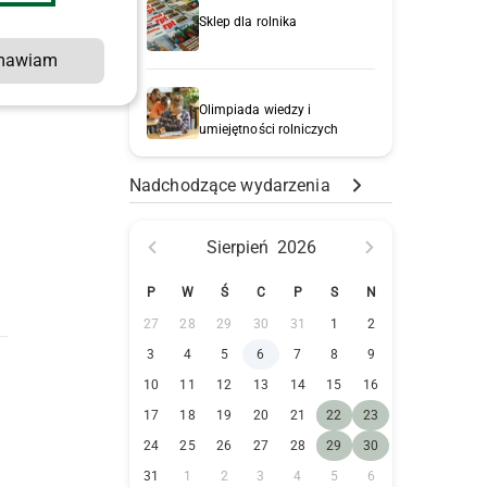
Sklep dla rolnika
mawiam
Olimpiada wiedzy i
umiejętności rolniczych
Nadchodzące wydarzenia
i
Sierpień
2026
P
W
Ś
C
P
S
N
27
28
29
30
31
1
2
3
4
5
6
7
8
9
10
11
12
13
14
15
16
17
18
19
20
21
22
23
24
25
26
27
28
29
30
31
1
2
3
4
5
6