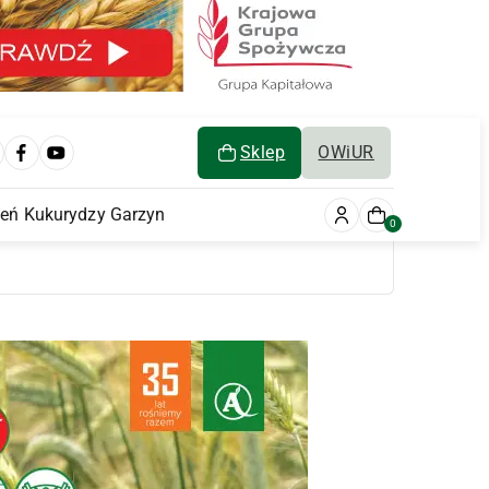
Sklep
OWiUR
ień Kukurydzy Garzyn
0