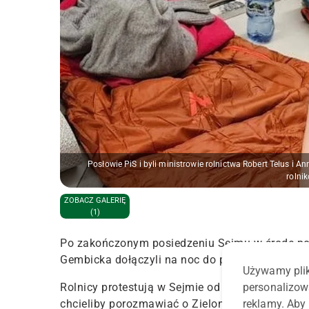
Posłowie PiS i byli ministrowie rolnictwa Robert Telus i 
rolni
ZOBACZ GALERIĘ
(1)
Po zakończonym posiedzeniu Sejmu w środę posło
Gembicka dołączyli na noc do protestujących w
Używamy plik
Rolnicy protestują w Sejmie od zeszłego czwartk
personalizow
chcieliby porozmawiać o Zielony Ładzie. W poni
reklamy. Aby 