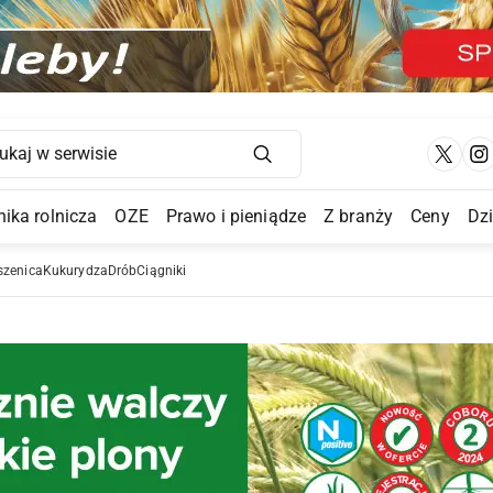
Main Navigation
ika rolnicza
OZE
Prawo i pieniądze
Z branży
Ceny
Dz
a Submenu
szenica
Kukurydza
Drób
Ciągniki