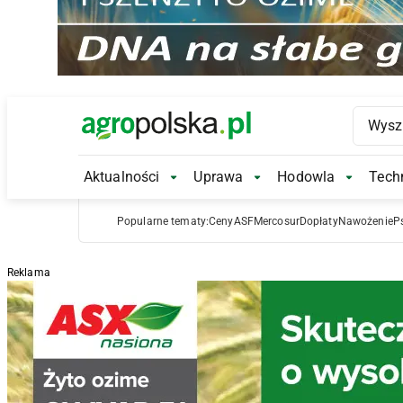
Main Logo
Aktualności
Uprawa
Hodowla
Techn
Aktualności Submenu
Uprawa Submenu
Hodowl
Popularne tematy:
Ceny
ASF
Mercosur
Dopłaty
Nawożenie
P
Reklama