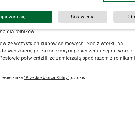
ł, że protest będzie kontynuowany do czasu, aż Tusk spotka
Zgadzam się
Ustawienia
Od
otkania z grupą rolników protestujących w Sejmie. Według
na dla rolników.
słów ze wszystkich klubów sejmowych.
Noc z wtorku na
 środę wieczorem, po zakończonym posiedzeniu Sejmu wraz z
Posłowie potwierdzili, że zamierzają spać razem z rolnikam
iesięcznika
"Przedsiębiorca Rolny"
już dziś