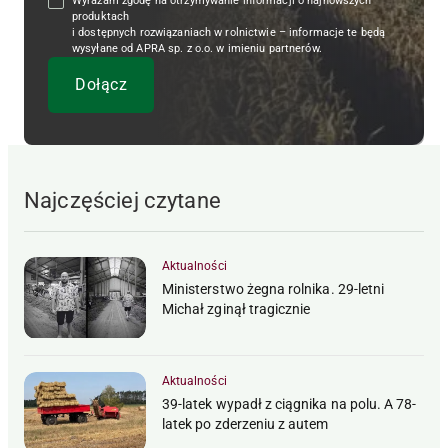
Wyrażam zgodę na otrzymywanie informacji o najnowszych
produktach
i dostępnych rozwiązaniach w rolnictwie – informacje te będą
wysyłane od APRA sp. z o.o. w imieniu partnerów.
Najczęściej czytane
Aktualności
Ministerstwo żegna rolnika. 29-letni
Michał zginął tragicznie
Aktualności
39-latek wypadł z ciągnika na polu. A 78-
latek po zderzeniu z autem