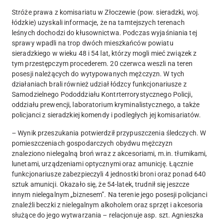
Stróże prawa z komisariatu w Złoczewie (pow. sieradzki, woj.
łódzkie) uzyskali informacje, że na tamtejszych terenach
leśnych dochodzi do kłusownictwa. Podczas wyjaśniania tej
sprawy wpadli na trop dwóch mieszkańców powiatu
sieradzkiego w wieku 48 i 54 lat, którzy mogli mieć związek z
tym przestępczym procederem. 20 czerwca weszli na teren
posesji należących do wytypowanych mężczyzn.
W tych
działaniach brali również udział łódzcy funkcjonariusze z
Samodzielnego Pododdziału Kontrterrorystycznego Policji
,
oddziału prewencji, laboratorium kryminalistycznego, a także
policjanci z sieradzkiej komendy i podległych jej komisariatów.
– Wynik przeszukania potwierdził przypuszczenia śledczych.
W
pomieszczeniach gospodarczych obydwu mężczyzn
znaleziono nielegalną broń wraz z akcesoriami, m.in. tłumikami,
lunetami, urządzeniami optycznymi oraz amunicję.
Łącznie
funkcjonariusze zabezpieczyli 4 jednostki broni oraz ponad 640
sztuk amunicji. Okazało się, że 54-latek, trudnił się jeszcze
innym nielegalnym „biznesem”.
Na terenie jego posesji policjanci
znaleźli beczki z nielegalnym alkoholem oraz sprzęt i akcesoria
służące do jego wytwarzania
– relacjonuje asp. szt. Agnieszka