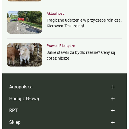
Aktualności
Tragiczne uderzenie w przyczepę rolniczą.
Kierowca Tesli zginął
Prawo i Pieniądze
Jakie stawki za bydło rzeźne? Ceny są
coraz niższe
Agropolska
Hoduj z Głową
Redakcja
RPT
Reklama
Hoduj z głową bydło
Sklep
Tagi
Hoduj z głową świnie
Redakcja