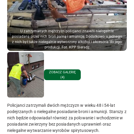
U zatrzymanych mężczyzn policjanci znaleźli nielegalnie
posiadaną przez nich broń palną i amunicję, Dodatkowo u jednego
z nich był także nielegalnie wytworzony alkohol i akcesoria do jego
produkcji. Fot. KPP Sieradz
ZOBACZ GALERIĘ
(4)
Policjanci zatrzymali dwóch mężczyzn w wieku 48 i 54-lat
podejrzanych o nielegalne posiadanie broni i amunicji. Starszy z
nich będzie odpowiadał również za polowanie i wchodzenie w
posiadanie zwierzyny bez posiadanych uprawnień oraz
nielegalne wytwarzanie wyrobów spirytusowych.