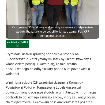
Zatrzymany 35-latek usłyszał zarzuty związane z podpaleniem
stodoły. Przyznał się do popełnienia tego czynu. Fot. KPP
Tomaszów Lubelski
ZOBACZ GALERIĘ
(1)
Kryminalni ustalili sprawcę podpalenia stodoły na
Lubelszczyźnie. Zatrzymany 35-latek był skonfliktowany z
właścicielem posesji. Okazało się, że miał status
poszukiwanego do odbycia kary ponad 5 lat pozbawienia
wolności.
W minioną sobotę (28 września) dyżurny z Komendy
Powiatowej Policji w Tomaszowie Lubelskim został
powiadomiony o pożarze stodoły w gm. Jarczów. Informacja
pochodziła od jednego z mieszkańców, który zauważył ogień.
Na miejsce zostali skierowani policjanci oraz straż pożarna.