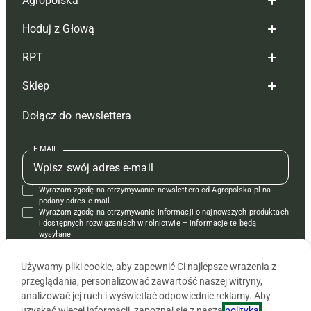
Agropolska
Hoduj z Głową
Redakcja
RPT
Reklama
Hoduj z głową bydło
Sklep
Tagi
Hoduj z głową świnie
Redakcja
Dołącz do newslettera
Mapa serwisu
Prenumerata
Prenumerata
Czasopisma i prenumerata
Kontakt
Redakcja
Reklama
Książki
E-MAIL
Regulamin
Kontakt
Kontakt
Regulamin
Wyrażam zgodę na otrzymywanie newslettera od Agropolska.pl na
Polityka prywatności
Reklama
Krzyżówki
podany adres e-mail.
Wyrażam zgodę na otrzymywanie informacji o najnowszych produktach
i dostępnych rozwiązaniach w rolnictwie – informacje te będą
wysyłane
od APRA sp. z o.o. w imieniu partnerów.
Używamy pliki cookie, aby zapewnić Ci najlepsze wrażenia z
przeglądania, personalizować zawartość naszej witryny,
analizować jej ruch i wyświetlać odpowiednie reklamy. Aby
uzyskać więcej informacji, zapoznaj się z naszą
polityką