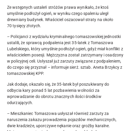
Ze wstępnych ustaleń stróżów prawa wynikało, że
ktoś
umyślnie podłożył ogień
, w wyniku czego spaleniu uległ
drewniany budynek. Właściciel
oszacował straty na około
70 tysięcy złotych
.
– Policjanci z wydziału kryminalnego tomaszowskiej jednostki
ustalili, że
sprawcą podpalenia jest 35-latek z Tomaszowa
Lubelskiego
, który umyślnie podłożył ogień, gdyż
miał konflikt z
właścicielem posesji
. Mężczyzna został zatrzymany i osadzony
w policyjnej celi.
Usłyszał już zarzuty związane z podpaleniem,
do czego się przyznał
– informuje sierż. sztab. Aneta Brzykcy z
tomaszowskiej KPP.
Jak dodaje, okazało się, że
35-latek był poszukiwany do
odbycia kary ponad 5 lat pozbawienia wolności
za
wprowadzanie do obrotu znacznych ilości środków
odurzających.
– Mieszkaniec Tomaszowa
usłyszał również zarzuty za
naruszenia zakazu prowadzenia pojazdów mechanicznych,
dwie kradzieże, uporczywe nękanie oraz groźby karalne
.