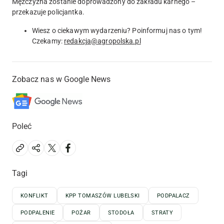
Mężczyzna zostanie doprowadzony do zakładu karnego –
przekazuje policjantka.
Wiesz o ciekawym wydarzeniu? Poinformuj nas o tym!
Czekamy:
redakcja@agropolska.pl
Zobacz nas w Google News
Poleć
Tagi
KONFLIKT
KPP TOMASZÓW LUBELSKI
PODPALACZ
PODPALENIE
POŻAR
STODOŁA
STRATY