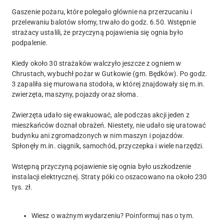
Gaszenie pożaru, które polegało głównie na przerzucaniu i
przelewaniu balotów słomy, trwało do godz. 6.50. Wstępnie
strażacy ustalili, że przyczyną pojawienia się ognia było
podpalenie.
Kiedy około 30 strażaków walczyło jeszcze z ogniem w
Chrustach, wybuchł pożar w Gutkowie (gm. Będków). Po godz.
3 zapaliła się murowana stodoła, w której znajdowały się m.in.
zwierzęta, maszyny, pojazdy oraz słoma.
Zwierzęta udało się ewakuować, ale podczas akcji jeden z
mieszkańców doznał obrażeń. Niestety, nie udało się uratować
budynku ani zgromadzonych w nim maszyn i pojazdów.
Spłonęły m.in. ciągnik, samochód, przyczepka i wiele narzędzi.
Wstępną przyczyną pojawienie się ognia było uszkodzenie
instalacji elektrycznej. Straty póki co oszacowano na około 230
tys. zł.
Wiesz o ważnym wydarzeniu? Poinformuj nas o tym.