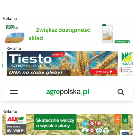
Reklama
Reklama
R
Wyszu
Main Logo
Menu
Reklama