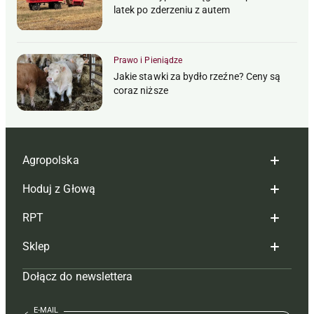
latek po zderzeniu z autem
Prawo i Pieniądze
Jakie stawki za bydło rzeźne? Ceny są
coraz niższe
Agropolska
Hoduj z Głową
Redakcja
RPT
Reklama
Hoduj z głową bydło
Sklep
Tagi
Hoduj z głową świnie
Redakcja
Dołącz do newslettera
Mapa serwisu
Prenumerata
Prenumerata
Czasopisma i prenumerata
Kontakt
Redakcja
Reklama
Książki
E-MAIL