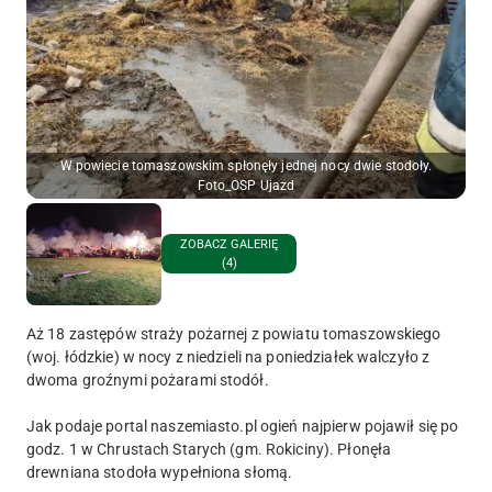
W powiecie tomaszowskim spłonęły jednej nocy dwie stodoły.
Foto_OSP Ujazd
ZOBACZ GALERIĘ
(4)
Aż 18 zastępów straży pożarnej z powiatu tomaszowskiego
(woj. łódzkie) w nocy z niedzieli na poniedziałek walczyło z
dwoma groźnymi pożarami stodół.
Jak podaje portal naszemiasto.pl ogień najpierw pojawił się po
godz. 1 w Chrustach Starych (gm. Rokiciny). Płonęła
drewniana stodoła wypełniona słomą.