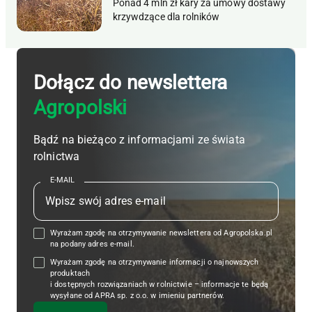
Ponad 4 mln zł kary za umowy dostawy
krzywdzące dla rolników
Dołącz do newslettera
Agropolski
Bądź na bieżąco z informacjami ze świata
rolnictwa
E-MAIL
Wyrażam zgodę na otrzymywanie newslettera od Agropolska.pl
na podany adres e-mail.
Wyrażam zgodę na otrzymywanie informacji o najnowszych
produktach
i dostępnych rozwiązaniach w rolnictwie – informacje te będą
wysyłane od APRA sp. z o.o. w imieniu partnerów.