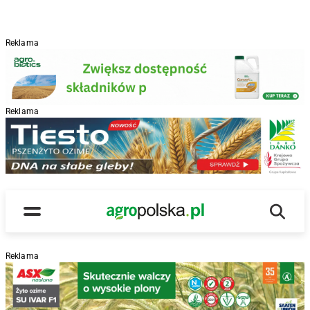
Reklama
Reklama
R
Wyszu
Main Logo
Menu
Reklama