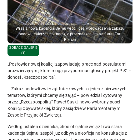
Wraz z nową kadencją Sejmu wróci idea wprowadzenia zakazu
hodowli zwierząt, np. norek, z przeznaczeniem na futra. Fot.
Policja
ZOBACZ GALERIĘ
(1)
„Posłowie nowej koalicji zapowiadają prace nad postulatami
prozwierzęcymi, które mogą przypominać głośny projekt PiS” –
donosi „Rzeczpospolita”.
– Zakaz hodowli zwierząt futerkowych to jeden z pierwszych
tematów, którymi chcemy się zająć – powiedział cytowany
przez „Rzeczpospolitą” Paweł Suski, nowo wybrany poseł
Koalicji Obywatelskiej, który zasiądzie w Parlamentarnym
Zespole Przyjaciół Zwierząt.
Według ustaleń dziennika, choć oficjalnie wciąż trwa stara
kadencja Sejmu, zespół już odbywa nieoficjalne konsultacje z
organizacjami prozwierzęcymi. „I przymierza się do zmian w