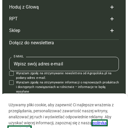
Hoduj z Głową
Redakcja
RPT
Reklama
Hoduj z głową bydło
Sklep
Tagi
Hoduj z głową świnie
Redakcja
Dołącz do newslettera
Mapa serwisu
Prenumerata
Prenumerata
Czasopisma i prenumerata
Kontakt
Redakcja
Reklama
Książki
E-MAIL
Regulamin
Kontakt
Kontakt
Regulamin
Wyrażam zgodę na otrzymywanie newslettera od Agropolska.pl na
Polityka prywatności
Reklama
Krzyżówki
podany adres e-mail.
Wyrażam zgodę na otrzymywanie informacji o najnowszych produktach
i dostępnych rozwiązaniach w rolnictwie – informacje te będą
wysyłane
od APRA sp. z o.o. w imieniu partnerów.
Używamy pliki cookie, aby zapewnić Ci najlepsze wrażenia z
przeglądania, personalizować zawartość naszej witryny,
analizować jej ruch i wyświetlać odpowiednie reklamy. Aby
uzyskać więcej informacji, zapoznaj się z naszą
polityką