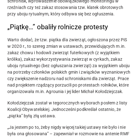
schronisk, wprowadzenie obowiązkowego monitoringu w
rzeźniach czy też zakaz stosowania tzw. klatek obrotowych
przy uboju rytualnym, który odbywa się bez ogłuszenia.
„Piątkę…” obaliły rolnicze protesty
Warto dodać, że tzw. piątka dla zwierząt, ogłoszona przez PiS
w 2020 r., to szereg zmian w ustawach, przewidujących m.in.
zakaz chowu i hodowli zwierząt futerkowych (z wyjątkiem
królika), zakaz wykorzystywania zwierząt w cyrkach, zakaz
uboju rytualnego (bez ogłuszania zwierząt) za wyjątkiem uboju
na potrzeby członków polskich gmin i związków wyznaniowych
czy zwiększenie nadzoru nad schroniskami dla zwierząt. Prace
nad projektem rządzący porzucili po protestach rolników, które
organizowała m.in. Agrounia i jej lider Michał Kołodziejczak.
Kołodziejczak został w tegorocznych wyborach posłem z listy
Koalicji Obywatelskiej. Jednocześni podkreślał ostatnio, że
„piątka” byłą złą ustawa.
„Ja jestem po to, żeby nigdy więcej takiej ustawy nie było i nie
była ona głosowana” – zapewniał w rozmowie na antenie RMF