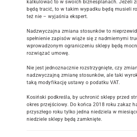
kalkulować to w swoich biznesplanach. Jeżeli z
będą tracić, to w takim wypadku będą musieli 
też nie – wyjaśnia ekspert.
Nadzwyczajna zmiana stosunków to nieprzewidz
spełnienie zapisów wiąże się z nadmiernymi trud
wprowadzonym ograniczeniu sklepy będą mocno 
rozwiązać umowę.
Nie jest jednoznacznie rozstrzygnięte, czy zm
nadzwyczajną zmianę stosunków, ale taki wyrok
taką modyfikację ustawy o podatku VAT.
Kosiński podkreśla, by uchronić sklepy przed 
okres przejściowy. Do końca 2018 roku zakaz h
przyszłego roku tylko jedna niedziela w miesią
niedziele sklepy będą zamknięte.