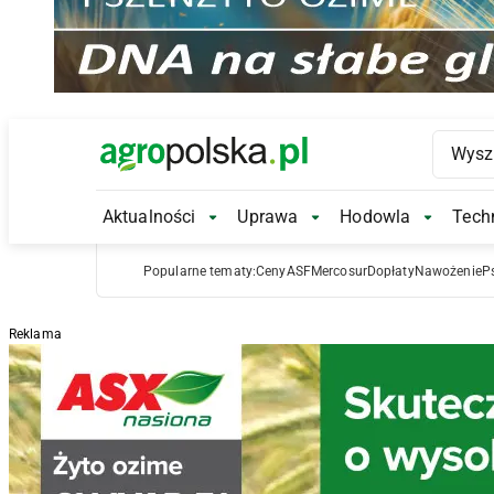
Main Logo
Aktualności
Uprawa
Hodowla
Techn
Aktualności Submenu
Uprawa Submenu
Hodowl
Popularne tematy:
Ceny
ASF
Mercosur
Dopłaty
Nawożenie
P
Reklama