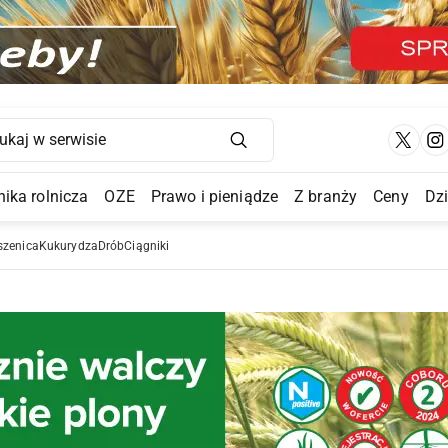
Main Navigation
ika rolnicza
OZE
Prawo i pieniądze
Z branży
Ceny
Dz
a Submenu
szenica
Kukurydza
Drób
Ciągniki