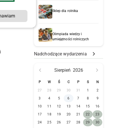
Sklep dla rolnika
mawiam
Olimpiada wiedzy i
umiejętności rolniczych
z
i
Nadchodzące wydarzenia
Sierpień
2026
P
W
Ś
C
P
S
N
27
28
29
30
31
1
2
3
4
5
6
7
8
9
10
11
12
13
14
15
16
17
18
19
20
21
22
23
24
25
26
27
28
29
30