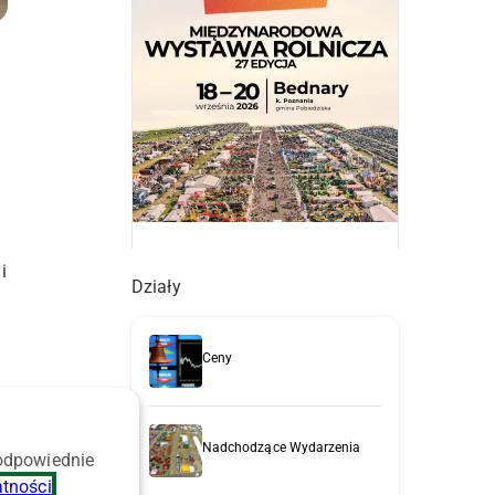
i
Działy
Ceny
Nadchodzące Wydarzenia
 odpowiednie
atności
.