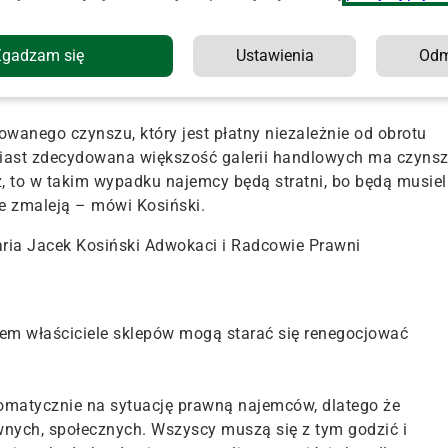
Zgadzam się
Ustawienia
Od
ólnych umowach. W gorszej sytuacji są ci najemcy, którzy
zu z wysokością osiąganego obrotu.
wanego czynszu, który jest płatny niezależnie od obrotu
ast zdecydowana większość galerii handlowych ma czyns
z, to w takim wypadku najemcy będą stratni, bo będą musiel
ie zmaleją – mówi Kosiński.
ria Jacek Kosiński Adwokaci i Radcowie Prawni
m właściciele sklepów mogą starać się renegocjować
omatycznie na sytuację prawną najemców, dlatego że
ych, społecznych. Wszyscy muszą się z tym godzić i