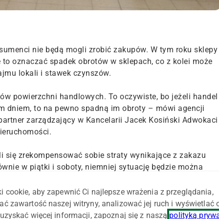
onsumenci nie będą mogli zrobić zakupów. W tym roku sklepy
e to oznaczać spadek obrotów w sklepach, co z kolei może
jmu lokali i stawek czynszów.
w powierzchni handlowych. To oczywiste, bo jeżeli handel
tnym dniem, to na pewno spadną im obroty – mówi agencji
partner zarządzający w Kancelarii Jacek Kosiński Adwokaci 
nieruchomości.
i się zrekompensować sobie straty wynikające z zakazu
ównie w piątki i soboty, niemniej sytuację będzie można
i cookie, aby zapewnić Ci najlepsze wrażenia z przeglądania,
o ograniczy handel to można rozważać zastosowanie
ać zawartość naszej witryny, analizować jej ruch i wyświetlać
rowadza tzw. nadzwyczajną zmianę stosunków – mówi
uzyskać więcej informacji, zapoznaj się z naszą
polityką pryw