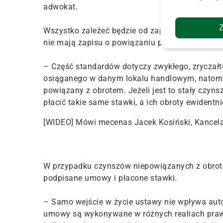
adwokat.
Wszystko zależeć będzie od zapisów w poszczeg
nie mają zapisu o powiązaniu płaconego czyns
– Część standardów dotyczy zwykłego, zryczałto
osiąganego w danym lokalu handlowym, natomi
powiązany z obrotem. Jeżeli jest to stały czyns
płacić takie same stawki, a ich obroty ewidentn
[WIDEO] Mówi mecenas Jacek Kosiński, Kancela
W przypadku czynszów niepowiązanych z obrote
podpisane umowy i płacone stawki.
– Samo wejście w życie ustawy nie wpływa aut
umowy są wykonywane w różnych realiach prawn