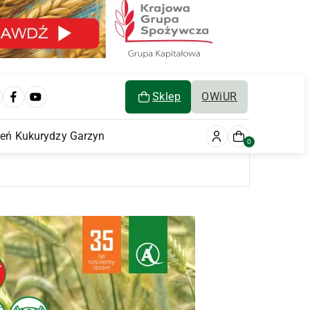
Sklep
OWiUR
ień Kukurydzy Garzyn
0