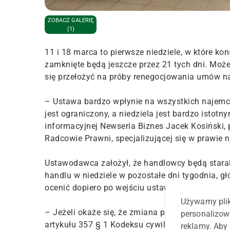
ZOBACZ GALERIĘ
(1)
11 i 18 marca to pierwsze niedziele, w które k
zamknięte będą jeszcze przez 21 tych dni. Moż
się przełożyć na próby renegocjowania umów na
– Ustawa bardzo wpłynie na wszystkich najemcó
jest ograniczony, a niedziela jest bardzo isto
informacyjnej Newseria Biznes Jacek Kosiński, 
Radcowie Prawni, specjalizującej się w prawie 
Ustawodawca założył, że handlowcy będą staral
handlu w niedziele w pozostałe dni tygodnia, gł
ocenić dopiero po wejściu ustawy w życie.
Używamy plik
– Jeżeli okaże się, że zmiana przepisów bardz
personalizow
artykułu 357 § 1 Kodeksu cywilnego, który wp
reklamy. Aby 