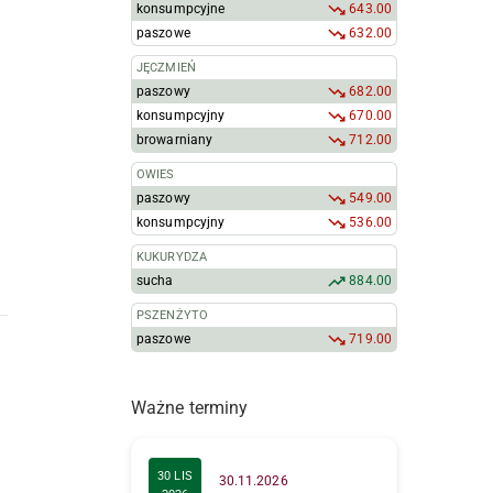
konsumpcyjne
643.00
paszowe
632.00
JĘCZMIEŃ
paszowy
682.00
konsumpcyjny
670.00
browarniany
712.00
OWIES
paszowy
549.00
konsumpcyjny
536.00
KUKURYDZA
sucha
884.00
PSZENŻYTO
paszowe
719.00
Ważne terminy
30 LIS
30.11.2026