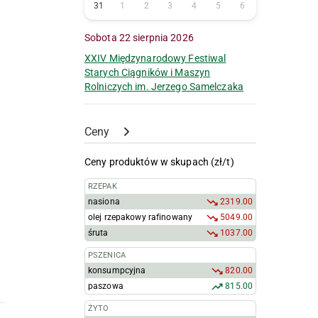
31
1
2
3
4
5
6
Sobota 22 sierpnia 2026
XXIV Międzynarodowy Festiwal
Starych Ciągników i Maszyn
Rolniczych im. Jerzego Samelczaka
Ceny
Ceny produktów w skupach (zł/t)
RZEPAK
nasiona
2319.00
olej rzepakowy rafinowany
5049.00
śruta
1037.00
PSZENICA
konsumpcyjna
820.00
paszowa
815.00
ŻYTO