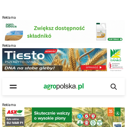
Reklama
Reklama
R
Wyszu
Main Logo
Menu
Reklama