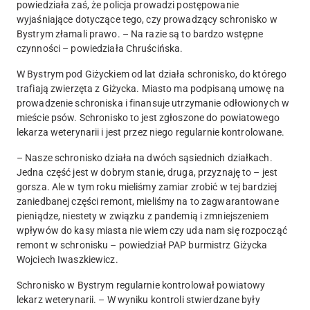
powiedziała zaś, że policja prowadzi postępowanie
wyjaśniające dotyczące tego, czy prowadzący schronisko w
Bystrym złamali prawo. – Na razie są to bardzo wstępne
czynności – powiedziała Chruścińska.
W Bystrym pod Giżyckiem od lat działa schronisko, do którego
trafiają zwierzęta z Giżycka. Miasto ma podpisaną umowę na
prowadzenie schroniska i finansuje utrzymanie odłowionych w
mieście psów. Schronisko to jest zgłoszone do powiatowego
lekarza weterynarii i jest przez niego regularnie kontrolowane.
– Nasze schronisko działa na dwóch sąsiednich działkach.
Jedna część jest w dobrym stanie, druga, przyznaję to – jest
gorsza. Ale w tym roku mieliśmy zamiar zrobić w tej bardziej
zaniedbanej części remont, mieliśmy na to zagwarantowane
pieniądze, niestety w związku z pandemią i zmniejszeniem
wpływów do kasy miasta nie wiem czy uda nam się rozpocząć
remont w schronisku – powiedział PAP burmistrz Giżycka
Wojciech Iwaszkiewicz.
Schronisko w Bystrym regularnie kontrolował powiatowy
lekarz weterynarii. – W wyniku kontroli stwierdzane były