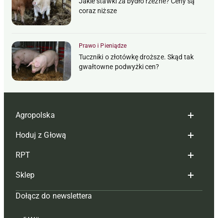
Jakie stawki za bydło rzeźne? Ceny są
coraz niższe
Prawo i Pieniądze
Tuczniki o złotówkę droższe. Skąd tak
gwałtowne podwyżki cen?
Agropolska
Hoduj z Głową
Redakcja
RPT
Reklama
Hoduj z głową bydło
Sklep
Tagi
Hoduj z głową świnie
Redakcja
Dołącz do newslettera
Mapa serwisu
Prenumerata
Prenumerata
Czasopisma i prenumerata
Kontakt
Redakcja
Reklama