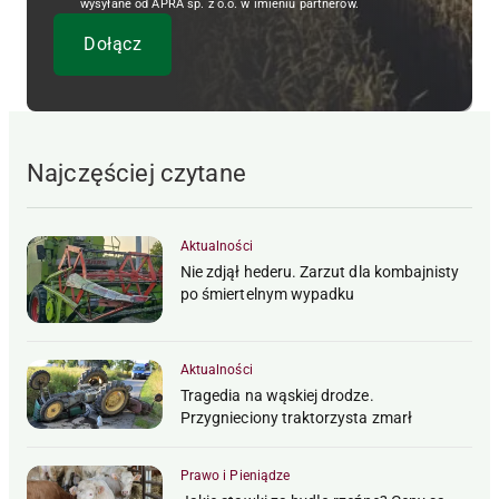
wysyłane od APRA sp. z o.o. w imieniu partnerów.
Najczęściej czytane
Aktualności
Nie zdjął hederu. Zarzut dla kombajnisty
po śmiertelnym wypadku
Aktualności
Tragedia na wąskiej drodze.
Przygnieciony traktorzysta zmarł
Prawo i Pieniądze