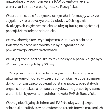
niezgodności – poinformowała PAP powiatowy lekarz
weterynarii dr nauk wet. Agnieszka Raczyńska.
W ostatnim czasie Raczyńska otrzymała informację, wraz ze
zdjęciami, która pokazywała, że obok dwóch legalnie
działających części schroniska za ukrytą furtką na sąsiedniej
posesji działa kolejne schronisko.
Wbrew obowiązkowi wynikającemu z Ustawy o ochronie
zwierząt ta część schroniska nie była zgłoszona do
powiatowego lekarza weterynarii.
W ukrytej części schroniska były 74 boksy dla psów. Zajęte były
43 z nich, w których były 53 psy.
– Przeprowadzona kontrola nie wykazała, aby stan psów
utrzymywanych dotąd w części schroniska nie udostępnianej
do kontroli znacząco odbiegał od stanu psów z pozostałych
części schroniska, natomiast zdecydowanie gorsze były same
warunki ich bytowania – poinformowała PAP dr Raczyńska.
Według nieoficjalnych informacji PAP do ukrywanej części
schroniska trafiały psy odłowione na terenie innych mazurskich