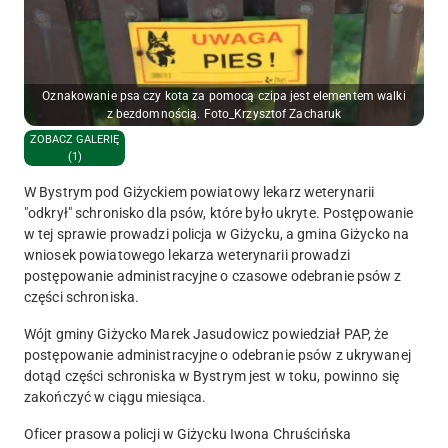
Oznakowanie psa czy kota za pomocą czipa jest elementem walki
z bezdomnością. Foto_Krzysztof Zacharuk
ZOBACZ GALERIĘ
(1)
W Bystrym pod Giżyckiem powiatowy lekarz weterynarii
"odkrył" schronisko dla psów, które było ukryte. Postępowanie
w tej sprawie prowadzi policja w Giżycku, a gmina Giżycko na
wniosek powiatowego lekarza weterynarii prowadzi
postępowanie administracyjne o czasowe odebranie psów z
części schroniska.
Wójt gminy Giżycko Marek Jasudowicz powiedział PAP, że
postępowanie administracyjne o odebranie psów z ukrywanej
dotąd części schroniska w Bystrym jest w toku, powinno się
zakończyć w ciągu miesiąca.
Oficer prasowa policji w Giżycku Iwona Chruścińska