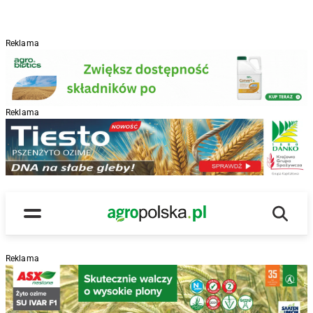
Reklama
Reklama
R
Wyszu
Main Logo
Menu
Reklama