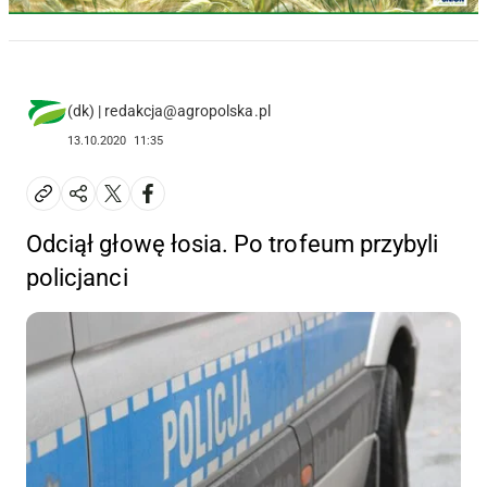
(dk) | redakcja@agropolska.pl
13.10.2020
11:35
Odciął głowę łosia. Po trofeum przybyli
policjanci