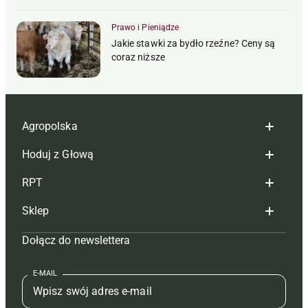
Prawo i Pieniądze
Jakie stawki za bydło rzeźne? Ceny są
coraz niższe
Agropolska
Hoduj z Głową
Redakcja
RPT
Reklama
Hoduj z głową bydło
Sklep
Tagi
Hoduj z głową świnie
Redakcja
Dołącz do newslettera
Mapa serwisu
Prenumerata
Prenumerata
Czasopisma i prenumerata
Kontakt
Redakcja
Reklama
Książki
E-MAIL
Regulamin
Kontakt
Kontakt
Regulamin