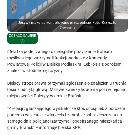
Uprawy maku są kontrolowane przez policję. Foto_Krzysztof
Zacharuk
ZOBACZ GALERIĘ
(1)
66-latka podejrzanego o nielegalne pozyskanie trofeum
myśliwskiego zatrzymali funkcjonariusze z Komendy
Powiatowej Policji w Bielsku Podlaskim. Łeb łosia z porożem
znaleźli w stodole mężczyzny.
Bielscy stróże prawa otrzymali zgłoszenie o znalezieniu truchła
łosia z odciętą głową. Martwe zwierzę leżało na polu w rejonie
miejscowości Poletyły w gminie Brańsk.
"Z relacji zgłaszającego wynikało, że ktoś odciął łeb z porożem
padłemu wcześniej zwierzęciu i zabrał ze sobą. Jeszcze tego
samego dnia policjanci zatrzymali podejrzanego mieszkańca
gminy Brańsk" – informuje bielska KPP.