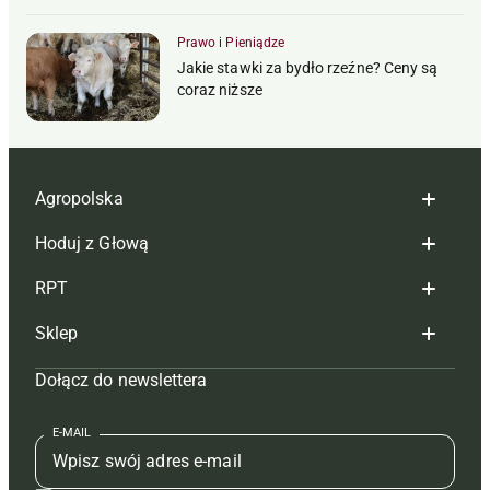
Prawo i Pieniądze
Jakie stawki za bydło rzeźne? Ceny są
coraz niższe
Agropolska
Hoduj z Głową
Redakcja
RPT
Reklama
Hoduj z głową bydło
Sklep
Tagi
Hoduj z głową świnie
Redakcja
Dołącz do newslettera
Mapa serwisu
Prenumerata
Prenumerata
Czasopisma i prenumerata
Kontakt
Redakcja
Reklama
Książki
E-MAIL
Regulamin
Kontakt
Kontakt
Regulamin