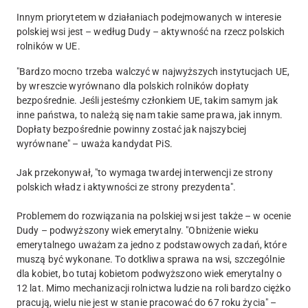
Innym priorytetem w działaniach podejmowanych w interesie
polskiej wsi jest – według Dudy – aktywność na rzecz polskich
rolników w UE.
"Bardzo mocno trzeba walczyć w najwyższych instytucjach UE,
by wreszcie wyrównano dla polskich rolników dopłaty
bezpośrednie. Jeśli jesteśmy członkiem UE, takim samym jak
inne państwa, to należą się nam takie same prawa, jak innym.
Dopłaty bezpośrednie powinny zostać jak najszybciej
wyrównane" – uważa kandydat PiS.
Jak przekonywał, "to wymaga twardej interwencji ze strony
polskich władz i aktywności ze strony prezydenta".
Problemem do rozwiązania na polskiej wsi jest także – w ocenie
Dudy – podwyższony wiek emerytalny. "Obniżenie wieku
emerytalnego uważam za jedno z podstawowych zadań, które
muszą być wykonane. To dotkliwa sprawa na wsi, szczególnie
dla kobiet, bo tutaj kobietom podwyższono wiek emerytalny o
12 lat. Mimo mechanizacji rolnictwa ludzie na roli bardzo ciężko
pracują, wielu nie jest w stanie pracować do 67 roku życia" –