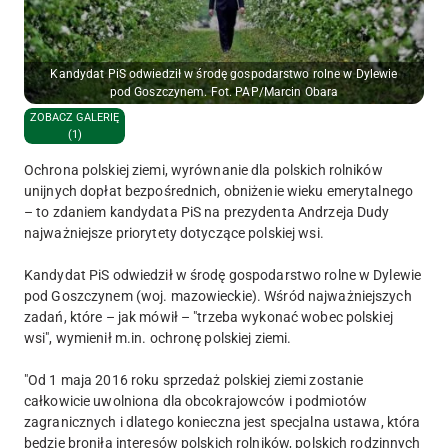
Kandydat PiS odwiedził w środę gospodarstwo rolne w Dylewie
pod Goszczynem. Fot. PAP/Marcin Obara
ZOBACZ GALERIĘ
(1)
Ochrona polskiej ziemi, wyrównanie dla polskich rolników
unijnych dopłat bezpośrednich, obniżenie wieku emerytalnego
– to zdaniem kandydata PiS na prezydenta Andrzeja Dudy
najważniejsze priorytety dotyczące polskiej wsi.
Kandydat PiS odwiedził w środę gospodarstwo rolne w Dylewie
pod Goszczynem (woj. mazowieckie). Wśród najważniejszych
zadań, które – jak mówił – "trzeba wykonać wobec polskiej
wsi", wymienił m.in. ochronę polskiej ziemi.
"Od 1 maja 2016 roku sprzedaż polskiej ziemi zostanie
całkowicie uwolniona dla obcokrajowców i podmiotów
zagranicznych i dlatego konieczna jest specjalna ustawa, która
będzie broniła interesów polskich rolników, polskich rodzinnych