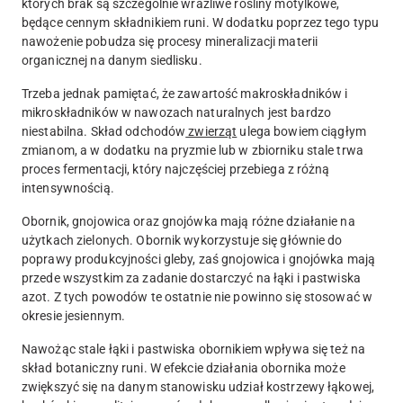
których brak są szczególnie wrażliwe rośliny motylkowe,
będące cennym składnikiem runi. W dodatku poprzez tego typu
nawożenie pobudza się procesy mineralizacji materii
organicznej na danym siedlisku.
Trzeba jednak pamiętać, że zawartość makroskładników i
mikroskładników w nawozach naturalnych jest bardzo
niestabilna. Skład odchodów
zwierząt
ulega bowiem ciągłym
zmianom, a w dodatku na pryzmie lub w zbiorniku stale trwa
proces fermentacji, który najczęściej przebiega z różną
intensywnością.
Obornik, gnojowica oraz gnojówka mają różne działanie na
użytkach zielonych. Obornik wykorzystuje się głównie do
poprawy produkcyjności gleby, zaś gnojowica i gnojówka mają
przede wszystkim za zadanie dostarczyć na łąki i pastwiska
azot. Z tych powodów te ostatnie nie powinno się stosować w
okresie jesiennym.
Nawożąc stale łąki i pastwiska obornikiem wpływa się też na
skład botaniczny runi. W efekcie działania obornika może
zwiększyć się na danym stanowisku udział kostrzewy łąkowej,