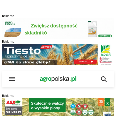
Reklama
Reklama
R
Wyszu
Main Logo
Menu
Reklama