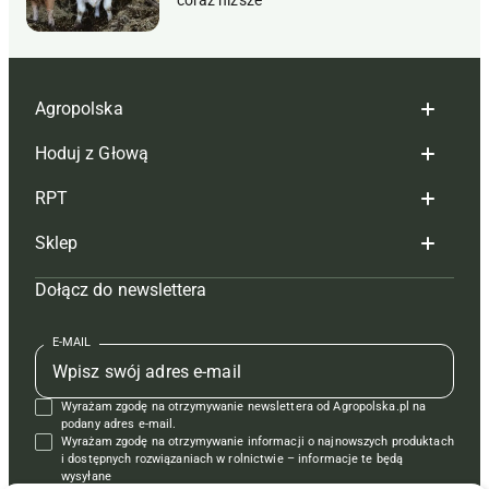
Agropolska
Hoduj z Głową
Redakcja
RPT
Reklama
Hoduj z głową bydło
Sklep
Tagi
Hoduj z głową świnie
Redakcja
Dołącz do newslettera
Mapa serwisu
Prenumerata
Prenumerata
Czasopisma i prenumerata
Kontakt
Redakcja
Reklama
Książki
E-MAIL
Regulamin
Kontakt
Kontakt
Regulamin
Wyrażam zgodę na otrzymywanie newslettera od Agropolska.pl na
Polityka prywatności
Reklama
Krzyżówki
podany adres e-mail.
Wyrażam zgodę na otrzymywanie informacji o najnowszych produktach
i dostępnych rozwiązaniach w rolnictwie – informacje te będą
wysyłane