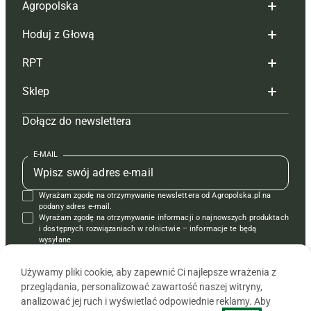
Agropolska
Hoduj z Głową
Redakcja
RPT
Reklama
Hoduj z głową bydło
Sklep
Tagi
Hoduj z głową świnie
Redakcja
Dołącz do newslettera
Mapa serwisu
Prenumerata
Prenumerata
Czasopisma i prenumerata
Kontakt
Redakcja
Reklama
Książki
E-MAIL
Regulamin
Kontakt
Kontakt
Regulamin
Wyrażam zgodę na otrzymywanie newslettera od Agropolska.pl na
Polityka prywatności
Reklama
Krzyżówki
podany adres e-mail.
Wyrażam zgodę na otrzymywanie informacji o najnowszych produktach
i dostępnych rozwiązaniach w rolnictwie – informacje te będą
wysyłane
od APRA sp. z o.o. w imieniu partnerów.
Używamy pliki cookie, aby zapewnić Ci najlepsze wrażenia z
przeglądania, personalizować zawartość naszej witryny,
analizować jej ruch i wyświetlać odpowiednie reklamy. Aby