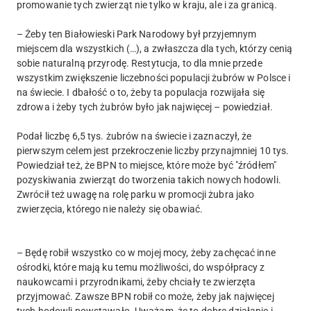
promowanie tych zwierząt nie tylko w kraju, ale i za granicą.
– Żeby ten Białowieski Park Narodowy był przyjemnym
miejscem dla wszystkich (…), a zwłaszcza dla tych, którzy cenią
sobie naturalną przyrodę. Restytucja, to dla mnie przede
wszystkim zwiększenie liczebności populacji żubrów w Polsce i
na świecie. I dbałość o to, żeby ta populacja rozwijała się
zdrowa i żeby tych żubrów było jak najwięcej – powiedział.
Podał liczbę 6,5 tys. żubrów na świecie i zaznaczył, że
pierwszym celem jest przekroczenie liczby przynajmniej 10 tys.
Powiedział też, że BPN to miejsce, które może być "źródłem"
pozyskiwania zwierząt do tworzenia takich nowych hodowli.
Zwrócił też uwagę na rolę parku w promocji żubra jako
zwierzęcia, którego nie należy się obawiać.
– Będę robił wszystko co w mojej mocy, żeby zachęcać inne
ośrodki, które mają ku temu możliwości, do współpracy z
naukowcami i przyrodnikami, żeby chciały te zwierzęta
przyjmować. Zawsze BPN robił co może, żeby jak najwięcej