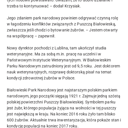
tych hodowli powstawało. Uważam, że to dobre działanie i
trzeba to kontynuować – dodał Krzysiak.
Jego zdaniem park narodowy powinien odgrywać czynną rolę
w łagodzeniu konfliktów związanych z Puszczą Białowieską,
zwłaszcza jeśli chodzi o bytowanie żubrów. – Jestem otwarty
na współpracę – zapewnił.
Nowy dyrektor pochodzi z Lublina, tam ukończył studia
weterynaryjne. Ma za sobą m.in. pracę na uczelni i w
Państwowym Instytucie Weterynaryjnym. W Białowieskim
Parku Narodowym zatrudniony jest od 9,5 roku. Jest doktorem
nauk weterynaryjnych, rozprawę doktorską pisał na temat
kondycji zdrowotnej żubrów w Polsce.
Białowieski Park Narodowy jest najstarszym polskim parkiem
narodowym, jego początki sięgają 1921 r. Zajmuje jedną szóstą
polskiej powierzchni Puszczy Białowieskiej. Symbolem parku
jest żubr, którego populacja żyjąca na wolności w tej puszczy
jest największą w kraju. Na koniec 2016 roku żyło tam blisko
600 żubrów. Aktualnie trwa inwentaryzacja, która pokaże stan i
kondycję populacji na koniec 2017 roku.