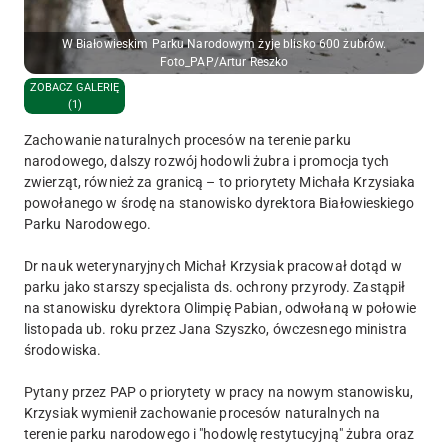
W Białowieskim Parku Narodowym żyje blisko 600 żubrów.
Foto_PAP/Artur Reszko
ZOBACZ GALERIĘ
(1)
Zachowanie naturalnych procesów na terenie parku
narodowego, dalszy rozwój hodowli żubra i promocja tych
zwierząt, również za granicą – to priorytety Michała Krzysiaka
powołanego w środę na stanowisko dyrektora Białowieskiego
Parku Narodowego.
Dr nauk weterynaryjnych Michał Krzysiak pracował dotąd w
parku jako starszy specjalista ds. ochrony przyrody. Zastąpił
na stanowisku dyrektora Olimpię Pabian, odwołaną w połowie
listopada ub. roku przez Jana Szyszko, ówczesnego ministra
środowiska.
Pytany przez PAP o priorytety w pracy na nowym stanowisku,
Krzysiak wymienił zachowanie procesów naturalnych na
terenie parku narodowego i "hodowlę restytucyjną" żubra oraz