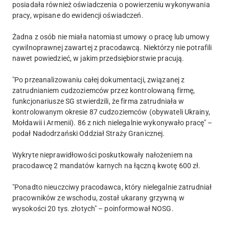
posiadała również oświadczenia o powierzeniu wykonywania
pracy, wpisane do ewidencji oświadczeń.
Żadna z osób nie miała natomiast umowy o pracę lub umowy
cywilnoprawnej zawartej z pracodawcą. Niektórzy nie potrafili
nawet powiedzieć, w jakim przedsiębiorstwie pracują.
"Po przeanalizowaniu całej dokumentacji, związanej z
zatrudnianiem cudzoziemców przez kontrolowaną firmę,
funkcjonariusze SG stwierdzili, że firma zatrudniała w
kontrolowanym okresie 87 cudzoziemców (obywateli Ukrainy,
Mołdawii i Armenii). 86 z nich nielegalnie wykonywało pracę" –
podał Nadodrzański Oddział Straży Granicznej.
Wykryte nieprawidłowości poskutkowały nałożeniem na
pracodawcę 2 mandatów karnych na łączną kwotę 600 zł.
"Ponadto nieuczciwy pracodawca, który nielegalnie zatrudniał
pracowników ze wschodu, został ukarany grzywną w
wysokości 20 tys. złotych" – poinformował NOSG.