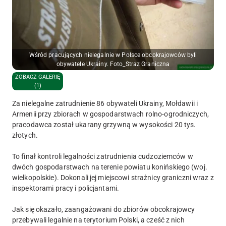
Wśród pracujących nielegalnie w Polsce obcokrajowców byli
obywatele Ukrainy. Foto_Straz Graniczna
ZOBACZ GALERIĘ
(1)
Za nielegalne zatrudnienie 86 obywateli Ukrainy, Mołdawii i
Armenii przy zbiorach w gospodarstwach rolno-ogrodniczych,
pracodawca został ukarany grzywną w wysokości 20 tys.
złotych.
To finał kontroli legalności zatrudnienia cudzoziemców w
dwóch gospodarstwach na terenie powiatu konińskiego (woj.
wielkopolskie). Dokonali jej miejscowi strażnicy graniczni wraz z
inspektorami pracy i policjantami.
Jak się okazało, zaangażowani do zbiorów obcokrajowcy
przebywali legalnie na terytorium Polski, a cześć z nich