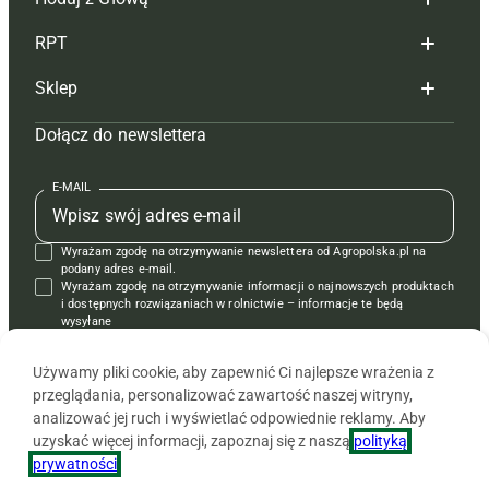
Redakcja
RPT
Reklama
Hoduj z głową bydło
Sklep
Tagi
Hoduj z głową świnie
Redakcja
Dołącz do newslettera
Mapa serwisu
Prenumerata
Prenumerata
Czasopisma i prenumerata
Kontakt
Redakcja
Reklama
Książki
E-MAIL
Regulamin
Kontakt
Kontakt
Regulamin
Wyrażam zgodę na otrzymywanie newslettera od Agropolska.pl na
Polityka prywatności
Reklama
Krzyżówki
podany adres e-mail.
Wyrażam zgodę na otrzymywanie informacji o najnowszych produktach
i dostępnych rozwiązaniach w rolnictwie – informacje te będą
wysyłane
od APRA sp. z o.o. w imieniu partnerów.
Używamy pliki cookie, aby zapewnić Ci najlepsze wrażenia z
przeglądania, personalizować zawartość naszej witryny,
analizować jej ruch i wyświetlać odpowiednie reklamy. Aby
uzyskać więcej informacji, zapoznaj się z naszą
polityką
prywatności
.