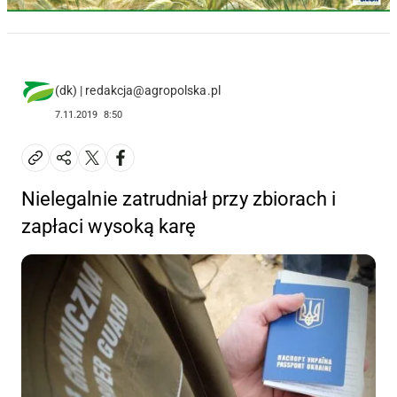
(dk) | redakcja@agropolska.pl
7.11.2019
8:50
Nielegalnie zatrudniał przy zbiorach i
zapłaci wysoką karę