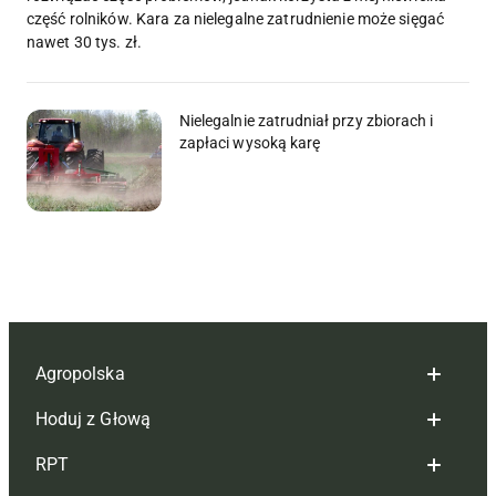
część rolników. Kara za nielegalne zatrudnienie może sięgać
nawet 30 tys. zł.
Nielegalnie zatrudniał przy zbiorach i
zapłaci wysoką karę
Agropolska
Hoduj z Głową
Redakcja
RPT
Reklama
Hoduj z głową bydło