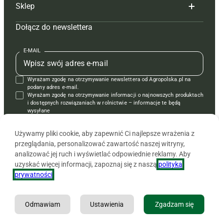
Sklep
Tagi
Hoduj z głową świnie
Redakcja
Dołącz do newslettera
Mapa serwisu
Prenumerata
Prenumerata
Czasopisma i prenumerata
Kontakt
Redakcja
Reklama
Książki
E-MAIL
Regulamin
Kontakt
Kontakt
Regulamin
Wyrażam zgodę na otrzymywanie newslettera od Agropolska.pl na
Polityka prywatności
Reklama
Krzyżówki
podany adres e-mail.
Wyrażam zgodę na otrzymywanie informacji o najnowszych produktach
i dostępnych rozwiązaniach w rolnictwie – informacje te będą
wysyłane
od APRA sp. z o.o. w imieniu partnerów.
Używamy pliki cookie, aby zapewnić Ci najlepsze wrażenia z
przeglądania, personalizować zawartość naszej witryny,
analizować jej ruch i wyświetlać odpowiednie reklamy. Aby
uzyskać więcej informacji, zapoznaj się z naszą
polityką
prywatności
.
Odmawiam
Ustawienia
Zgadzam się
Copyright © 2026 Agencja Promocji Rolnictwa i Agrobiznesu APRA