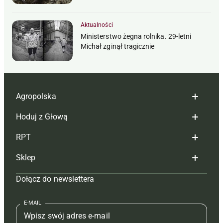
Aktualności
Ministerstwo żegna rolnika. 29-letni
Michał zginął tragicznie
Agropolska
Hoduj z Głową
Redakcja
RPT
Reklama
Hoduj z głową bydło
Sklep
Tagi
Hoduj z głową świnie
Redakcja
Dołącz do newslettera
Mapa serwisu
Prenumerata
Prenumerata
Czasopisma i prenumerata
Kontakt
Redakcja
Reklama
Książki
E-MAIL
Regulamin
Kontakt
Kontakt
Regulamin