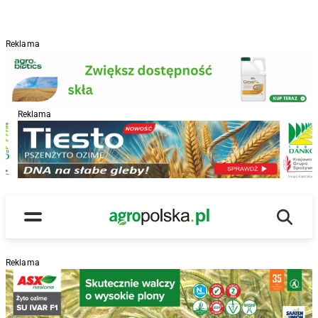
Reklama
Reklama
R
Wyszu
Main Logo
Menu
Reklama