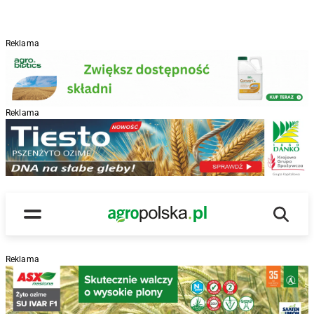
Reklama
Reklama
R
Wyszu
Main Logo
Menu
Reklama