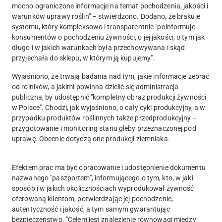
mocno ograniczone informacje na temat pochodzenia, jakości i
warunków uprawy roślin" – stwierdzono. Dodano, że brakuje
systemu, który kompleksowo i transparentnie "poinformuje
konsumentów o pochodzeniu żywności, o jej jakości, o tym jak
długo i w jakich warunkach była przechowywana i skąd
przyjechała do sklepu, w którym ją kupujemy".
Wyjaśniono, że trwają badania nad tym, jakie informacje zebrać
od rolników, a jakimi powinna dzielić się administracja
publiczna, by udostępnić "kompletny obraz produkcji żywności
w Polsce". Chodzi, jak wyjaśniono, o cały cykl produkcyjny, a w
przypadku produktów roślinnych także przedprodukcyjny –
przygotowanie i monitoring stanu gleby przeznaczonej pod
uprawę. Obecnie dotyczą one produkcji ziemniaka.
Efektem prac ma być opracowanie i udostępnienie dokumentu
nazwanego "paszportem", informującego o tym, kto, w jaki
sposób i w jakich okolicznościach wyprodukował żywność
oferowaną klientom, potwierdzając jej pochodzenie,
autentyczność i jakość, a tym samym gwarantując
bezpieczeństwo. "Celem jest znalezienie równowagi między