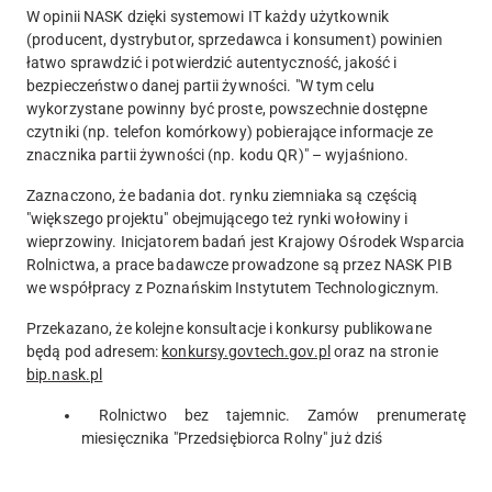
W opinii NASK dzięki systemowi IT każdy użytkownik
(producent, dystrybutor, sprzedawca i konsument) powinien
łatwo sprawdzić i potwierdzić autentyczność, jakość i
bezpieczeństwo danej partii żywności. "W tym celu
wykorzystane powinny być proste, powszechnie dostępne
czytniki (np. telefon komórkowy) pobierające informacje ze
znacznika partii żywności (np. kodu QR)" – wyjaśniono.
Zaznaczono, że badania dot. rynku ziemniaka są częścią
"większego projektu" obejmującego też rynki wołowiny i
wieprzowiny. Inicjatorem badań jest Krajowy Ośrodek Wsparcia
Rolnictwa, a prace badawcze prowadzone są przez NASK PIB
we współpracy z Poznańskim Instytutem Technologicznym.
Przekazano, że kolejne konsultacje i konkursy publikowane
będą pod adresem:
konkursy.govtech.gov.pl
oraz na stronie
bip.nask.pl
Rolnictwo bez tajemnic.
Zamów
prenumeratę
miesięcznika
"Przedsiębiorca Rolny"
już dziś