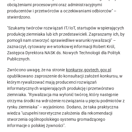
obciążeniami procesowymi oraz administracyjnymi
producentów i przetwórców a oczekiwaniami odbiorców" –
stwierdzono.
"Szukamy twórców rozwiązań IT/IoT, startupów wspierających
produkcję ziemniaka lub ich przedstawicieli. Zapraszamy ich, by
pomogli nam stworzyć sprawiedliwe warunki rywalizacji" –
zaznaczył, cytowany we wtorkowej informacji Robert Król,
Zastępca Dyrektora NASK ds. Nowych Technologii dla Polityk
Publicznych.
Zwrócono uwagę, że na stronie
konkursy.govtech.gov.pl
opublikowano zaproszenie do konsultacji założeń konkursu, w
którym rywalizować mają producenci rozwiązań
informatycznych wspierających produkcję i przetwórstwo
ziemniaka. "Rywalizacja ma wyłonić twórcę, który następnie
otrzyma środki na wdrożenie rozwiązania u pięciu podmiotów z
rynku ziemniaka" – wyjaśniono. Dodano, że taka praktyczna
wiedza "uzupełni teoretyczne założenia dla rekomendacji
stworzenia ogólnopolskiego systemu gromadzącego
informacje o polskiej żywności".