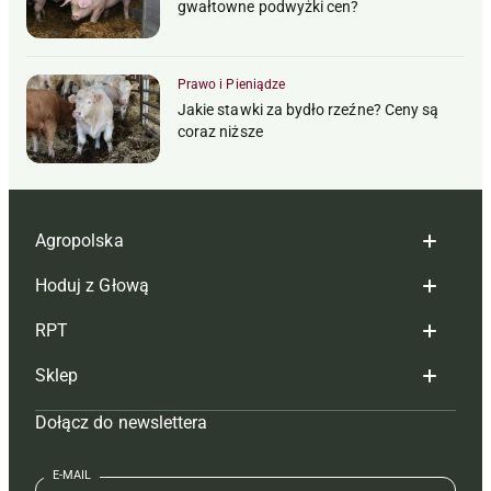
gwałtowne podwyżki cen?
Prawo i Pieniądze
Jakie stawki za bydło rzeźne? Ceny są
coraz niższe
Agropolska
Hoduj z Głową
Redakcja
RPT
Reklama
Hoduj z głową bydło
Sklep
Tagi
Hoduj z głową świnie
Redakcja
Dołącz do newslettera
Mapa serwisu
Prenumerata
Prenumerata
Czasopisma i prenumerata
Kontakt
Redakcja
Reklama
Książki
E-MAIL