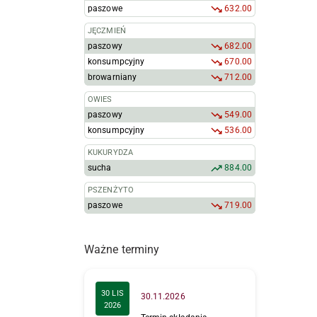
paszowe
632.00
JĘCZMIEŃ
paszowy
682.00
konsumpcyjny
670.00
browarniany
712.00
OWIES
paszowy
549.00
konsumpcyjny
536.00
KUKURYDZA
sucha
884.00
PSZENŻYTO
paszowe
719.00
Ważne terminy
30 LIS
30.11.2026
2026