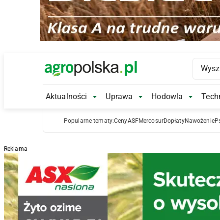
Main Logo
Aktualności
Uprawa
Hodowla
Techn
Aktualności Submenu
Uprawa Submenu
Hodowl
Popularne tematy:
Ceny
ASF
Mercosur
Dopłaty
Nawożenie
P
Reklama