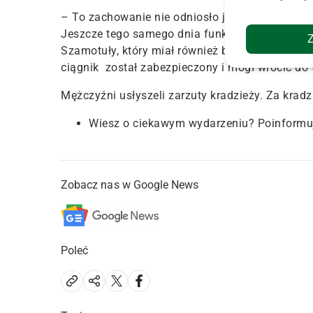
– To zachowanie nie odniosło jednak zamierzon
Jeszcze tego samego dnia funkcjonariusze poje
Szamotuły, który miał również być zamieszany w
ciągnik został zabezpieczony i mógł wrócić do
Mężczyźni usłyszeli zarzuty kradzieży. Za kradzi
Wiesz o ciekawym wydarzeniu? Poinformu
Zobacz nas w Google News
Poleć