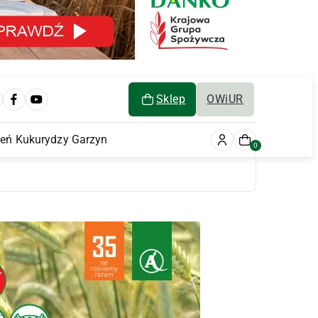
Sklep
OWiUR
ień Kukurydzy Garzyn
0