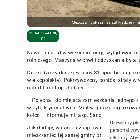
Mężczyźni usłyszeli zarzut kradzieży mi
ZOBACZ GALERIĘ
(1)
Nawet na 5 lat w więzieniu mogą wylądować trz
rolniczego. Maszyna w chwili odzyskania była 
Do kradzieży doszło w nocy 31 lipca br. na pose
wielkopolskie). Pokrzywdzony poniósł straty w 
natrafili na trop złodziei.
– Pojechali do miejsca zamieszkania jednego z
wizytą kryminalnych. Miał w garażu zaparkowan
kolor – informuje mł. asp. Sandra Chuda, ofic
Używamy plik
Jak dodaje, w garażu znajdował się też drugi z
personalizow
mieszkaniec tej samej gminy próbował ukryć się
reklamy. Aby 