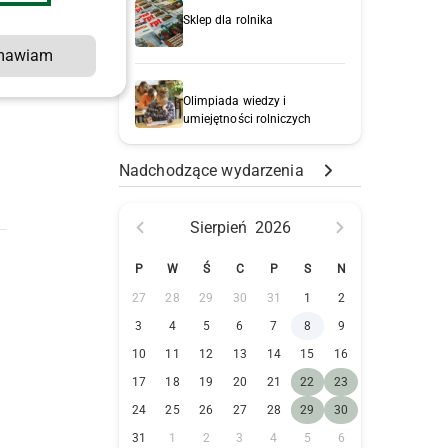
Sklep dla rolnika
mawiam
y
Olimpiada wiedzy i
umiejętności rolniczych
Nadchodzące wydarzenia
Sierpień
2026
P
W
Ś
C
P
S
N
27
28
29
30
31
1
2
3
4
5
6
7
8
9
10
11
12
13
14
15
16
17
18
19
20
21
22
23
24
25
26
27
28
29
30
31
1
2
3
4
5
6