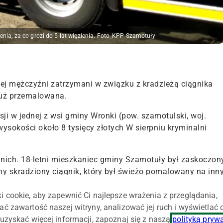
enia, za co grozi do 5 lat więzienia. Foto_KPP Szamotuły
ej mężczyźni zatrzymani w związku z kradzieżą ciągnika
już przemalowana.
sji w jednej z wsi gminy Wronki (pow. szamotulski, woj.
wysokości około 8 tysięcy złotych W sierpniu kryminalni
 nich. 18-letni mieszkaniec gminy Szamotuły był zaskoczon
y skradziony ciągnik, który był świeżo pomalowany na inn
er prasowy Komendy Powiatowej Policji w Szamotułach.
i cookie, aby zapewnić Ci najlepsze wrażenia z przeglądania,
 mężczyzn, podejrzewany o współudział w kradzieży. 26-letni
ać zawartość naszej witryny, analizować jej ruch i wyświetlać
 za stojącą w garażu bryczką.
uzyskać więcej informacji, zapoznaj się z naszą
polityką pryw