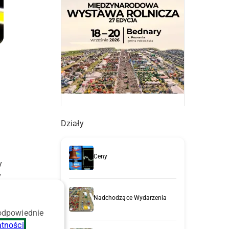
Działy
Ceny
y
y
Nadchodzące Wydarzenia
 odpowiednie
atności
.