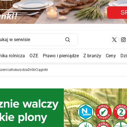
Main Navigation
ika rolnicza
OZE
Prawo i pieniądze
Z branży
Ceny
Dz
a Submenu
szenica
Kukurydza
Drób
Ciągniki