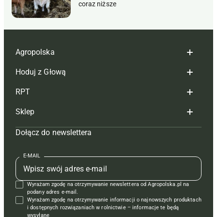
coraz niższe
Agropolska
Hoduj z Głową
Redakcja
RPT
Reklama
Hoduj z głową bydło
Sklep
Tagi
Hoduj z głową świnie
Redakcja
Dołącz do newslettera
Mapa serwisu
Prenumerata
Prenumerata
Czasopisma i prenumerata
Kontakt
Redakcja
Reklama
Książki
E-MAIL
Regulamin
Kontakt
Kontakt
Regulamin
Wyrażam zgodę na otrzymywanie newslettera od Agropolska.pl na
Polityka prywatności
Reklama
Krzyżówki
podany adres e-mail.
Wyrażam zgodę na otrzymywanie informacji o najnowszych produktach
i dostępnych rozwiązaniach w rolnictwie – informacje te będą
wysyłane