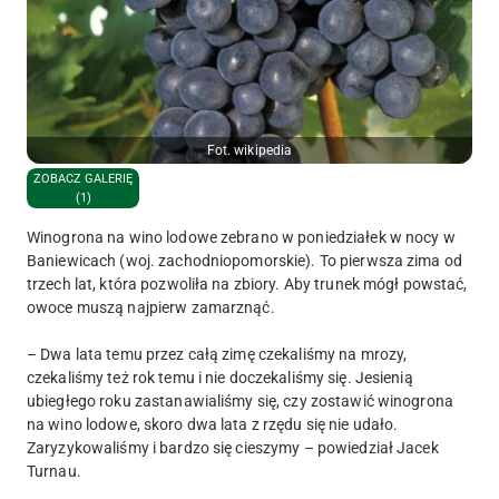
Fot. wikipedia
ZOBACZ GALERIĘ
(1)
Winogrona na wino lodowe zebrano w poniedziałek w nocy w
Baniewicach (woj. zachodniopomorskie). To pierwsza zima od
trzech lat, która pozwoliła na zbiory. Aby trunek mógł powstać,
owoce muszą najpierw zamarznąć.
– Dwa lata temu przez całą zimę czekaliśmy na mrozy,
czekaliśmy też rok temu i nie doczekaliśmy się. Jesienią
ubiegłego roku zastanawialiśmy się, czy zostawić winogrona
na wino lodowe, skoro dwa lata z rzędu się nie udało.
Zaryzykowaliśmy i bardzo się cieszymy – powiedział Jacek
Turnau.