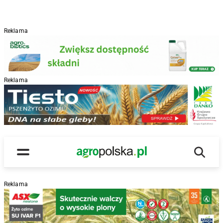
Reklama
Reklama
R
Wyszu
Main Logo
Menu
Reklama