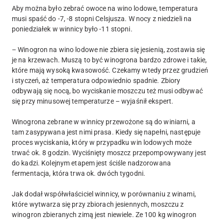
Aby można było zebrać owoce na wino lodowe, temperatura
musi spaść do -7, -8 stopni Celsjusza. W nocy z niedzieli na
poniedziałek w winnicy było -11 stopni.
– Winogron na wino lodowe nie zbiera się jesienią, zostawia się
je na krzewach. Muszą to być winogrona bardzo zdrowe i takie,
które mają wysoką kwasowość. Czekamy wtedy przez grudzień
i styczeń, aż temperatura odpowiednio spadnie. Zbiory
odbywają się nocą, bo wyciskanie moszczu też musi odbywać
się przy minusowej temperaturze – wyjaśnił ekspert.
Winogrona zebrane w winnicy przewożone są do winiarni, a
tam zasypywana jest nimi prasa. Kiedy się napełni, następuje
proces wyciskania, który w przypadku win lodowych może
trwać ok. 8 godzin. Wyciśnięty moszcz przepompowywany jest
do kadzi. Kolejnym etapem jest ściśle nadzorowana
fermentacja, która trwa ok. dwóch tygodni.
Jak dodał współwłaściciel winnicy, w porównaniu z winami,
które wytwarza się przy zbiorach jesiennych, moszczu z
winogron zbieranych zimą jest niewiele. Ze 100 kg winogron