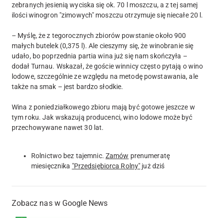
zebranych jesienią wyciska się ok. 70 l moszczu, a z tej samej
ilości winogron "zimowych" moszczu otrzymuje się niecałe 20 l.
– Myślę, że z tegorocznych zbiorów powstanie około 900
małych butelek (0,375 l). Ale cieszymy się, że winobranie się
udało, bo poprzednia partia wina już się nam skończyła –
dodał Turnau. Wskazał, że goście winnicy często pytają o wino
lodowe, szczególnie ze względu na metodę powstawania, ale
także na smak – jest bardzo słodkie.
Wina z poniedziałkowego zbioru mają być gotowe jeszcze w
tym roku. Jak wskazują producenci, wino lodowe może być
przechowywane nawet 30 lat.
Rolnictwo bez tajemnic.
Zamów
prenumeratę
miesięcznika
"Przedsiębiorca Rolny"
już dziś
Zobacz nas w Google News