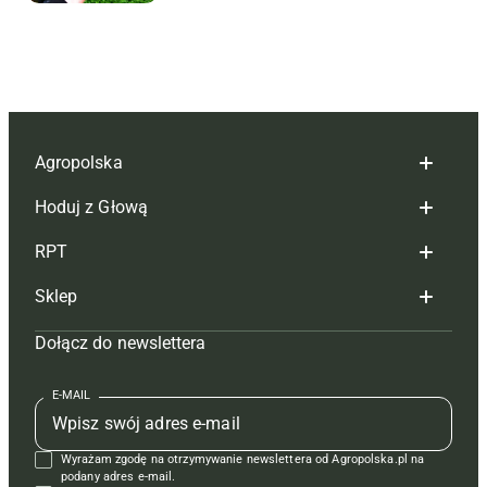
Agropolska
Hoduj z Głową
Redakcja
RPT
Reklama
Hoduj z głową bydło
Sklep
Tagi
Hoduj z głową świnie
Redakcja
Dołącz do newslettera
Mapa serwisu
Prenumerata
Prenumerata
Czasopisma i prenumerata
Kontakt
Redakcja
Reklama
Książki
E-MAIL
Regulamin
Kontakt
Kontakt
Regulamin
Wyrażam zgodę na otrzymywanie newslettera od Agropolska.pl na
Polityka prywatności
Reklama
Krzyżówki
podany adres e-mail.