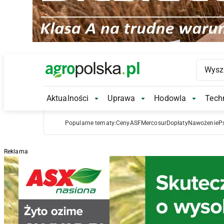
Main Logo
Aktualności
Uprawa
Hodowla
Techn
Aktualności Submenu
Uprawa Submenu
Hodowl
Popularne tematy:
Ceny
ASF
Mercosur
Dopłaty
Nawożenie
P
Reklama