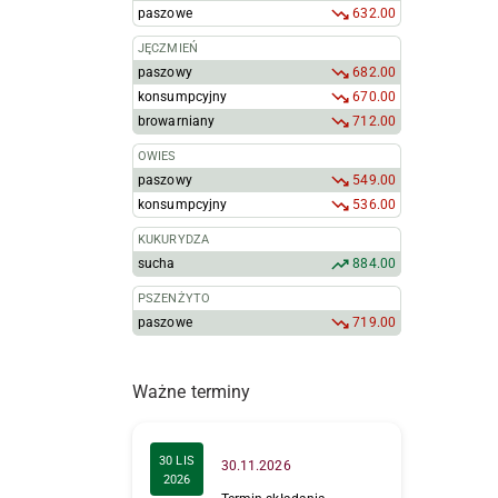
paszowe
632.00
JĘCZMIEŃ
paszowy
682.00
konsumpcyjny
670.00
browarniany
712.00
OWIES
paszowy
549.00
konsumpcyjny
536.00
KUKURYDZA
sucha
884.00
PSZENŻYTO
paszowe
719.00
Ważne terminy
30 LIS
30.11.2026
2026