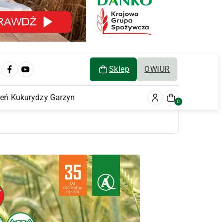
Sklep
OWiUR
ień Kukurydzy Garzyn
0