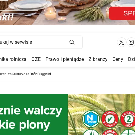
Main Navigation
ika rolnicza
OZE
Prawo i pieniądze
Z branży
Ceny
Dz
a Submenu
szenica
Kukurydza
Drób
Ciągniki