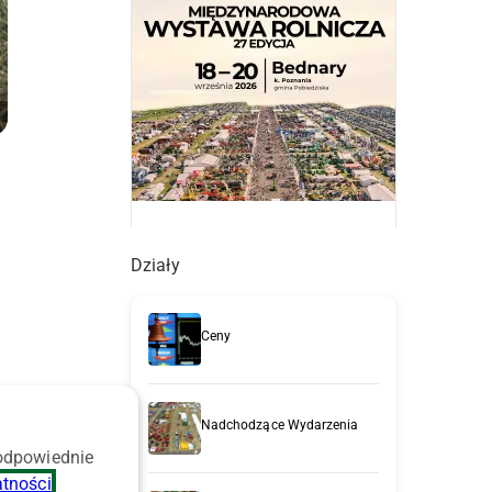
Działy
Ceny
Nadchodzące Wydarzenia
 odpowiednie
atności
.