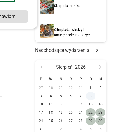
Sklep dla rolnika
2
mawiam
Olimpiada wiedzy i
umiejętności rolniczych
Nadchodzące wydarzenia
Sierpień
2026
P
W
Ś
C
P
S
N
27
28
29
30
31
1
2
3
4
5
6
7
8
9
10
11
12
13
14
15
16
17
18
19
20
21
22
23
24
25
26
27
28
29
30
31
1
2
3
4
5
6