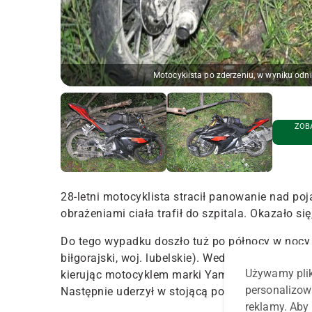
Motocyklista po zderzeniu, w wyniku odnie
ZOBA
28-letni motocyklista stracił panowanie nad poj
obrażeniami ciała trafił do szpitala. Okazało się
Do tego wypadku doszło tuż po północy w nocy 
biłgorajski, woj. lubelskie). Według wstępnych 
Używamy plik
kierując motocyklem marki Yamaha, na łuku jez
personalizow
Następnie uderzył w stojącą poza drogą public
reklamy. Aby 