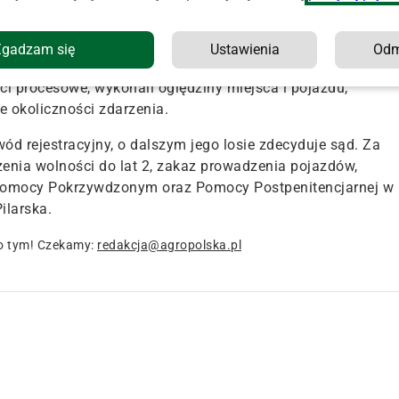
iami ciała został przewieziony do szpitala. Badanie
tocykl w stanie nietrzeźwości. W organizmie miał blisko 
Zgadzam się
Ustawienia
Od
ilarska z Komendy Powiatowej Policji w Biłgoraju.
ci procesowe, wykonali oględziny miejsca i pojazdu,
e okoliczności zdarzenia.
d rejestracyjny, o dalszym jego losie zdecyduje sąd. Za
czenia wolności do lat 2, zakaz prowadzenia pojazdów,
Pomocy Pokrzywdzonym oraz Pomocy Postpenitencjarnej w
ilarska.
o tym! Czekamy:
redakcja@agropolska.pl