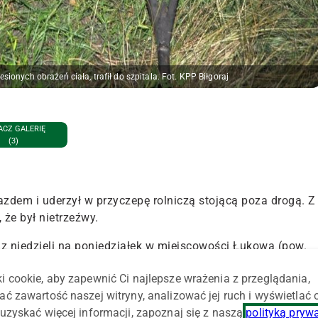
sionych obrażeń ciała, trafił do szpitala. Fot. KPP Biłgoraj
CZ GALERIĘ
(3)
azdem i uderzył w przyczepę rolniczą stojącą poza drogą. Z
, że był nietrzeźwy.
z niedzieli na poniedziałek w miejscowości Łukowa (pow.
ustaleń pracujących na miejscu stróżów prawa, 28-latek,
i cookie, aby zapewnić Ci najlepsze wrażenia z przeglądania,
dni stracił panowanie nad pojazdem i zjechał na pobocze.
ać zawartość naszej witryny, analizować jej ruch i wyświetlać
zną przyczepę.
uzyskać więcej informacji, zapoznaj się z naszą
polityką pryw