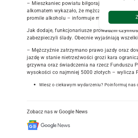
– Mieszkaniec powiatu biłgorajskiego z obrażen
alkomatem wykazało, że mężczyzna wsiadł na mo
promile alkoholu – informuje mł. asp. Joanna P
Jak dodaje, funkcjonariusze prowadzili czynnoś
zabezpieczyli ślady. Obecnie wyjaśniają wszelki
– Mężczyźnie zatrzymano prawo jazdy oraz dowó
jazdę w stanie nietrzeźwości grozi kara ograni
grzywna oraz świadczenia na rzecz Funduszu 
wysokości co najmniej 5000 złotych – wylicza P
Wiesz o ciekawym wydarzeniu? Poinformuj nas 
Zobacz nas w Google News