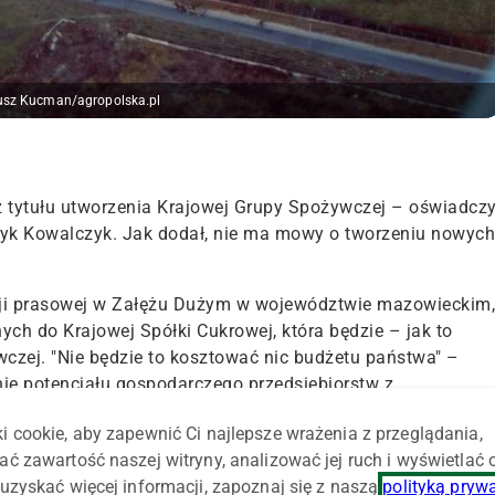
iusz Kucman/agropolska.pl
 tytułu utworzenia Krajowej Grupy Spożywczej – oświadczy
nryk Kowalczyk. Jak dodał, nie ma mowy o tworzeniu nowych
cji prasowej w Załężu Dużym w województwie mazowieckim,
ych do Krajowej Spółki Cukrowej, która będzie – jak to
czej. "Nie będzie to kosztować nic budżetu państwa" –
enie potencjału gospodarczego przedsiębiorstw z
ład Grupy wejdzie "kilkanaście" spółek z branży rolnej.
i cookie, aby zapewnić Ci najlepsze wrażenia z przeglądania,
dowy polskiego rynku spożywczego – dodał Kowalczyk.
ać zawartość naszej witryny, analizować jej ruch i wyświetlać
ciwdziałania zmowom cenowym. Niestety takie się zdarzają
uzyskać więcej informacji, zapoznaj się z naszą
polityką pryw