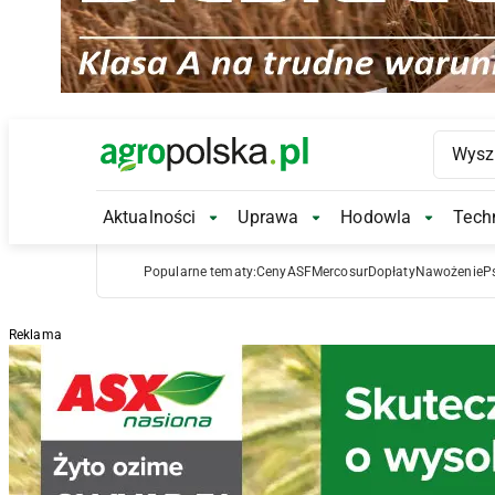
Main Logo
Aktualności
Uprawa
Hodowla
Techn
Aktualności Submenu
Uprawa Submenu
Hodowl
Popularne tematy:
Ceny
ASF
Mercosur
Dopłaty
Nawożenie
P
Reklama