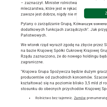
– zaznaczył. Minister rolnictwa dodał, że rząd
mleczarstwa, które jest w rękach rolników albo 
zawsze jest dobrze, nigdy nie ma wykorzystywan
Pytany o zarządzanie Grupą, Kowalczyk stwierdz
dodatkowych funkcjach zarządczych". Jak przy
Państwowych.
We wtorek rząd wyraził zgodę na zbycie przez 
na bazie Krajowej Spółki Cukrowej Krajowej G
Rządu zaznaczono, że do nowego holdingu będ
zagraniczne.
"Krajowa Grupa Spożywcza będzie dużym gracze
producentów od zachodnich koncernów. Szacow
kształtować się na poziomie blisko 3,5 mld zł r
stosunku do obecnych przychodów Krajowej Sp
Rolnictwo bez tajemnic.
Zamów
prenumeratę