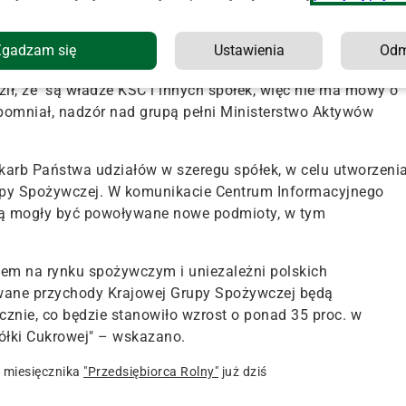
 chce też odbudowywać przemysł przetwórczy. "Z wyjątkiem
w rękach polskich właścicieli. Dlatego na rynku mleczarskim
Zgadzam się
Ustawienia
Od
ia rolników" – zastrzegł.
ił, że "są władze KSC i innych spółek, więc nie ma mowy o
pomniał, nadzór nad grupą pełni Ministerstwo Aktywów
Skarb Państwa udziałów w szeregu spółek, w celu utworzeni
rupy Spożywczej. W komunikacie Centrum Informacyjnego
ą mogły być powoływane nowe podmioty, w tym
m na rynku spożywczym i uniezależni polskich
ane przychody Krajowej Grupy Spożywczej będą
ocznie, co będzie stanowiło wzrost o ponad 35 proc. w
ółki Cukrowej" – wskazano.
 miesięcznika
"Przedsiębiorca Rolny"
już dziś