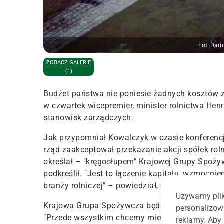
Fot. Dar
ZOBACZ GALERIĘ
(1)
Budżet państwa nie poniesie żadnych kosztów z
w czwartek wicepremier, minister rolnictwa He
stanowisk zarządczych.
Jak przypomniał Kowalczyk w czasie konferen
rząd zaakceptował przekazanie akcji spółek roln
określał – "kręgosłupem" Krajowej Grupy Spożyw
podkreślił. "Jest to łączenie kapitału, wzmocni
branży rolniczej" – powiedział, dodając, że w sk
Używamy plik
Krajowa Grupa Spożywcza będzie elementem bu
personalizow
"Przede wszystkim chcemy mieć narzędzia prze
reklamy. Aby 