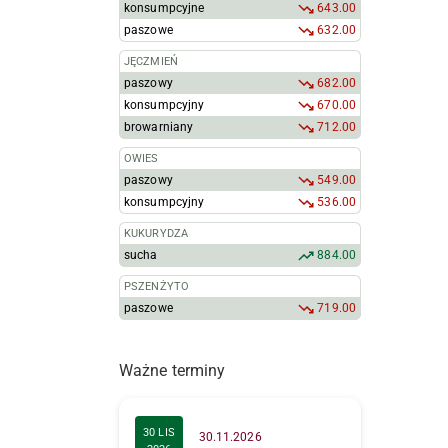
konsumpcyjne
643.00
paszowe
632.00
JĘCZMIEŃ
paszowy
682.00
konsumpcyjny
670.00
browarniany
712.00
OWIES
paszowy
549.00
konsumpcyjny
536.00
KUKURYDZA
sucha
884.00
PSZENŻYTO
paszowe
719.00
Ważne terminy
30 LIS
30.11.2026