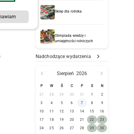
Sklep dla rolnika
mawiam
Olimpiada wiedzy i
umiejętności rolniczych
a
Nadchodzące wydarzenia
Sierpień
2026
P
W
Ś
C
P
S
N
27
28
29
30
31
1
2
3
4
5
6
7
8
9
10
11
12
13
14
15
16
17
18
19
20
21
22
23
24
25
26
27
28
29
30