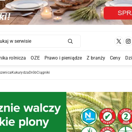
Main Navigation
ika rolnicza
OZE
Prawo i pieniądze
Z branży
Ceny
Dz
a Submenu
szenica
Kukurydza
Drób
Ciągniki