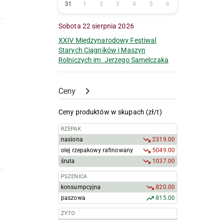
31
1
2
3
4
5
6
Sobota 22 sierpnia 2026
XXIV Międzynarodowy Festiwal
Starych Ciągników i Maszyn
Rolniczych im. Jerzego Samelczaka
Ceny
Ceny produktów w skupach (zł/t)
RZEPAK
nasiona
2319.00
olej rzepakowy rafinowany
5049.00
śruta
1037.00
PSZENICA
konsumpcyjna
820.00
paszowa
815.00
ŻYTO