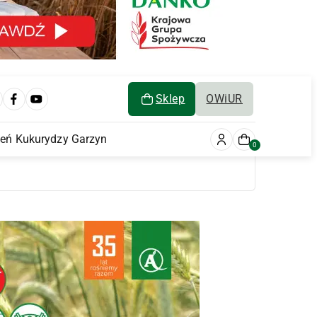
Sklep
OWiUR
ień Kukurydzy Garzyn
0