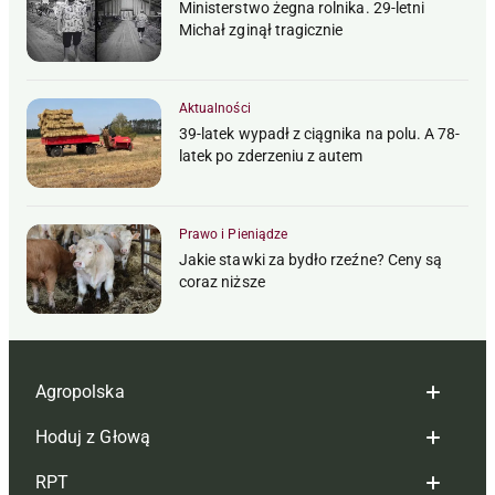
Ministerstwo żegna rolnika. 29-letni
Michał zginął tragicznie
Aktualności
39-latek wypadł z ciągnika na polu. A 78-
latek po zderzeniu z autem
Prawo i Pieniądze
Jakie stawki za bydło rzeźne? Ceny są
coraz niższe
Agropolska
Hoduj z Głową
Redakcja
RPT
Reklama
Hoduj z głową bydło