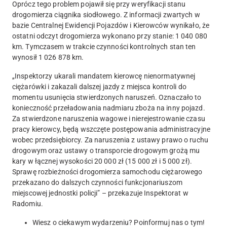
Oprócz tego problem pojawił się przy weryfikacji stanu
drogomierza ciągnika siodłowego.
Z informacji zwartych w
bazie Centralnej Ewidencji Pojazdów i Kierowców wynikało, że
ostatni odczyt drogomierza wykonano przy stanie: 1 040 080
km. Tymczasem w trakcie czynności kontrolnych stan ten
wynosił 1 026 878 km.
„
Inspektorzy ukarali mandatem kierowcę nienormatywnej
ciężarówki i zakazali dalszej jazdy z miejsca kontroli do
momentu usunięcia stwierdzonych naruszeń. Oznaczało to
konieczność przeładowania nadmiaru zboża na inny pojazd.
Za stwierdzone naruszenia wagowe i nierejestrowanie czasu
pracy kierowcy, będą wszczęte postępowania administracyjne
wobec przedsiębiorcy. Za naruszenia z ustawy prawo o ruchu
drogowym oraz ustawy o transporcie drogowym grożą mu
kary w łącznej wysokości 20 000 zł (15 000 zł i 5 000 zł).
Sprawę rozbieżności drogomierza samochodu ciężarowego
przekazano do dalszych czynności funkcjonariuszom
miejscowej jednostki policji” – przekazuje Inspektorat w
Radomiu.
Wiesz o ciekawym wydarzeniu? Poinformuj nas o tym!