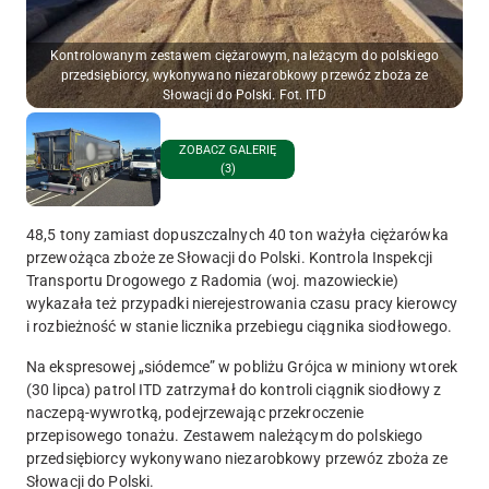
Kontrolowanym zestawem ciężarowym, należącym do polskiego
przedsiębiorcy, wykonywano niezarobkowy przewóz zboża ze
Słowacji do Polski. Fot. ITD
ZOBACZ GALERIĘ
(3)
48,5 tony zamiast dopuszczalnych 40 ton ważyła ciężarówka
przewożąca zboże ze Słowacji do Polski. Kontrola Inspekcji
Transportu Drogowego z Radomia (woj. mazowieckie)
wykazała też przypadki nierejestrowania czasu pracy kierowcy
i rozbieżność w stanie licznika przebiegu ciągnika siodłowego.
Na ekspresowej „siódemce” w pobliżu Grójca w miniony wtorek
(30 lipca) patrol ITD zatrzymał do kontroli ciągnik siodłowy z
naczepą-wywrotką, podejrzewając przekroczenie
przepisowego tonażu.
Zestawem należącym do polskiego
przedsiębiorcy wykonywano niezarobkowy przewóz zboża ze
Słowacji do Polski.