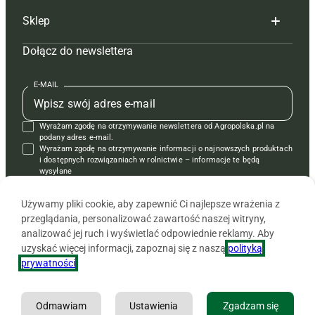
Sklep
Tagi
Hoduj z głową świnie
Redakcja
Dołącz do newslettera
Mapa serwisu
Prenumerata
Prenumerata
Czasopisma i prenumerata
Kontakt
Redakcja
Reklama
Książki
E-MAIL
Regulamin
Kontakt
Kontakt
Regulamin
Wyrażam zgodę na otrzymywanie newslettera od Agropolska.pl na
Polityka prywatności
Reklama
Krzyżówki
podany adres e-mail.
Wyrażam zgodę na otrzymywanie informacji o najnowszych produktach
i dostępnych rozwiązaniach w rolnictwie – informacje te będą
wysyłane
od APRA sp. z o.o. w imieniu partnerów.
Używamy pliki cookie, aby zapewnić Ci najlepsze wrażenia z
przeglądania, personalizować zawartość naszej witryny,
analizować jej ruch i wyświetlać odpowiednie reklamy. Aby
uzyskać więcej informacji, zapoznaj się z naszą
polityką
prywatności
.
Odmawiam
Ustawienia
Zgadzam się
Copyright © 2026 Agencja Promocji Rolnictwa i Agrobiznesu APRA