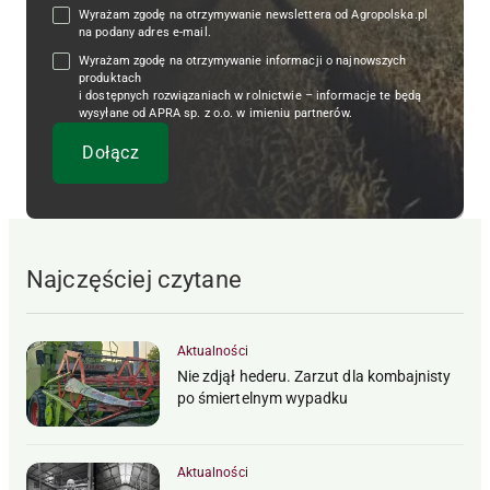
Wyrażam zgodę na otrzymywanie newslettera od Agropolska.pl
na podany adres e-mail.
Wyrażam zgodę na otrzymywanie informacji o najnowszych
produktach
i dostępnych rozwiązaniach w rolnictwie – informacje te będą
wysyłane od APRA sp. z o.o. w imieniu partnerów.
Najczęściej czytane
Aktualności
Nie zdjął hederu. Zarzut dla kombajnisty
po śmiertelnym wypadku
Aktualności