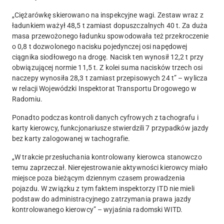
„Ciężarówkę skierowano na inspekcyjne wagi. Zestaw wraz z
ładunkiem ważył 48,5 t zamiast dopuszczalnych 40 t.
Za duża
masa przewożonego ładunku spowodowała też przekroczenie
o 0,8 t dozwolonego nacisku pojedynczej osi napędowej
ciągnika siodłowego na drogę.
Nacisk ten wynosił 12,2 t przy
obwiązującej normie 11,5 t. Z kolei suma nacisków trzech osi
naczepy wynosiła 28,3 t zamiast przepisowych 24 t” – wylicza
w relacji Wojewódzki Inspektorat Transportu Drogowego w
Radomiu.
Ponadto podczas kontroli danych cyfrowych z tachografu i
karty kierowcy, funkcjonariusze stwierdzili 7 przypadków jazdy
bez karty zalogowanej w tachografie.
„W trakcie przesłuchania kontrolowany kierowca stanowczo
temu zaprzeczał. Nierejestrowanie aktywności kierowcy miało
miejsce poza bieżącym dziennym czasem prowadzenia
pojazdu. W związku z tym faktem inspektorzy ITD nie mieli
podstaw do administracyjnego zatrzymania prawa jazdy
kontrolowanego kierowcy” – wyjaśnia radomski WITD.