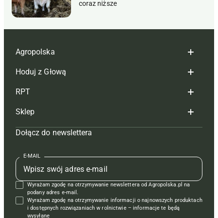
coraz niższe
Agropolska
Hoduj z Głową
Redakcja
RPT
Reklama
Hoduj z głową bydło
Sklep
Tagi
Hoduj z głową świnie
Redakcja
Dołącz do newslettera
Mapa serwisu
Prenumerata
Prenumerata
Czasopisma i prenumerata
Kontakt
Redakcja
Reklama
Książki
E-MAIL
Regulamin
Kontakt
Kontakt
Regulamin
Wyrażam zgodę na otrzymywanie newslettera od Agropolska.pl na
Polityka prywatności
Reklama
Krzyżówki
podany adres e-mail.
Wyrażam zgodę na otrzymywanie informacji o najnowszych produktach
i dostępnych rozwiązaniach w rolnictwie – informacje te będą
wysyłane