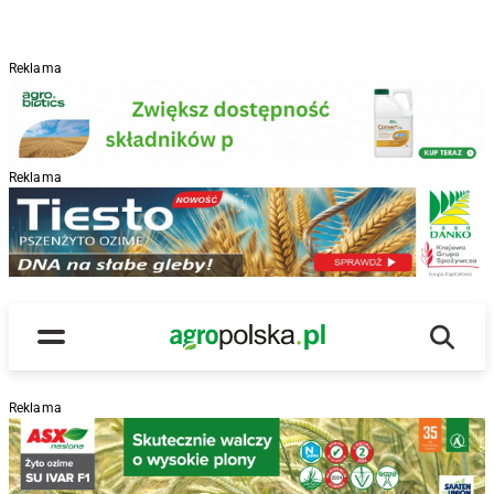
Reklama
Reklama
R
Wyszu
Main Logo
Menu
Reklama