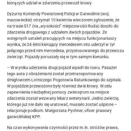
biorących udział w zdarzeniu przewoził krowy.
Dyżurny Komendy Powiatowej Policji w Garwolinie (woj.
mazowieckie) otrzymał 10 kwietnia wieczorem zgłoszenie, że
na trasie S17 (na „wysokości” miejscowości Ruda) doszło do
zdarzenia drogowego z udziałem dwóch pojazdów. Ze
wstępnych ustaleń pracujących na miejscu funkcjonariuszy
wynika, że 24-letni kierujący mercedesem vito uderzył w tył
jadącego przed nim mercedesa, przystosowanego do przewozu
zwierząt. Pojazdy poruszały się w tym samym kierunku.
– W wyniku uderzenia drugi pojazd wpadł do rowu.
Pasażer
tego auta z obrażeniami został przetransportowany
śmigłowcem Lotniczego Pogotowia Ratunkowego do szpitala.
W pojeździe przewożone były również dwie krowy.
W celu
zapewnienia niezbędnej pomocy zwierzętom na miejsce
zdarzenia został wezwany lekarz weterynarii.
Jedno zwierzę,
którego już nie dało się uratować, musiało zostać uśpione
–
relacjonuje podkom. Małgorzata Pychner, oficer prasowy
garwolińskiej KPP.
Na czas wykonywania czynności przez m.in. stróżów prawa,