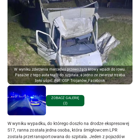
W wyniku zderzenia mercedes przewożący krowy wpadł do rowu.
Pasażer z tego auta trafił do szpitala, a jedno ze zwierząt trzeba
było uśpić. Fot. OSP Trojanów_Facebook
ZOBACZ GALERIĘ
(2)
W wyniku wypadku, do którego doszło na drodze ekspresowej
S17, ranna została jedna osoba, która śmigłowcem LPR
została przetransportowana do szpitala. Jeden z pojazdów