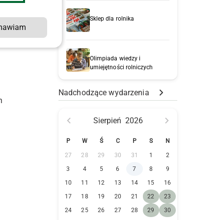
Sklep dla rolnika
mawiam
e
Olimpiada wiedzy i
umiejętności rolniczych
Nadchodzące wydarzenia
h
Sierpień
2026
P
W
Ś
C
P
S
N
27
28
29
30
31
1
2
3
4
5
6
7
8
9
10
11
12
13
14
15
16
17
18
19
20
21
22
23
24
25
26
27
28
29
30