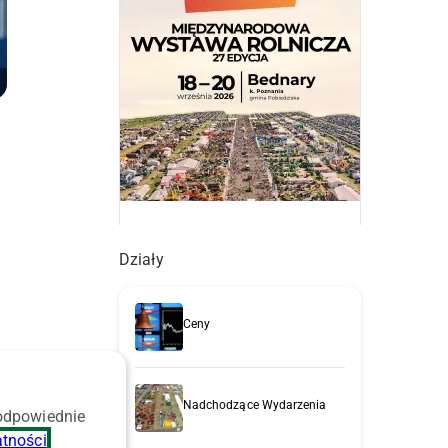
Działy
Ceny
Nadchodzące Wydarzenia
 odpowiednie
atności
.