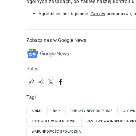
ogólnych zasadach
, bo zakres naszej kontroli 
Agrobiznes bez tajemnic.
Zamów
prenumeratę m
Zobacz nas w Google News
Poleć
Tagi
ARIMR
BHP
DOPŁATY BEZPOŚREDNIE
GŁÓWNY
KONTROLE W ROLNICTWIE
PAŃSTWOWA INSPEKCJA PR
WARUNKOWOŚĆ SPOŁACZNA