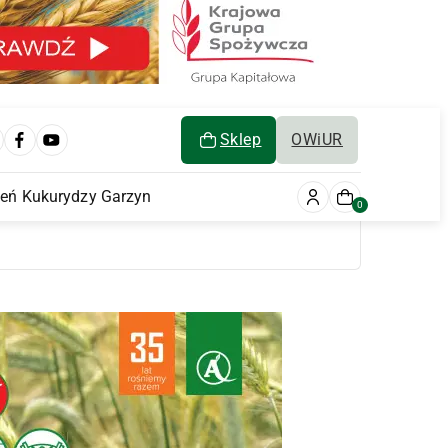
Sklep
OWiUR
ień Kukurydzy Garzyn
0