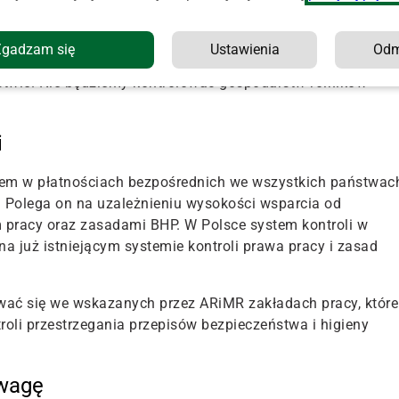
ytypowanych do kontroli przez Agencję Restrukturyzacji i
 komunikacie, szef PIP.
Zgadzam się
Ustawienia
Od
kcji nie jest odebranie rolnikom dopłat bezpośrednich. „Ni
ctwie.
Nie będziemy kontrolować gospodarstw rolników
i
em w płatnościach bezpośrednich we wszystkich państwac
 Polega on na uzależnieniu wysokości wsparcia od
 pracy oraz zasadami BHP. W Polsce system kontroli w
już istniejącym systemie kontroli prawa pracy i zasad
ywać się we wskazanych przez ARiMR zakładach pracy, które
ntroli przestrzegania przepisów bezpieczeństwa i higieny
uwagę