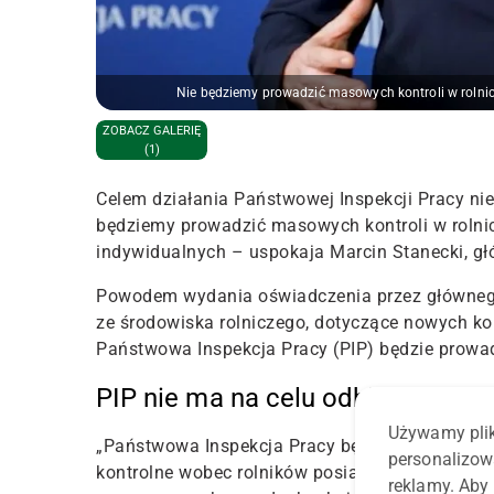
Nie będziemy prowadzić masowych kontroli w rolnic
ZOBACZ GALERIĘ
(1)
Celem działania Państwowej Inspekcji Pracy nie
będziemy prowadzić masowych kontroli w rolni
indywidualnych – uspokaja Marcin Stanecki, gł
Powodem wydania oświadczenia przez głównego 
ze środowiska rolniczego, dotyczące nowych kon
Państwowa Inspekcja Pracy (PIP) będzie prowad
PIP nie ma na celu odbierania do
Używamy plik
„
Państwowa Inspekcja Pracy będzie prowadzić, 
personalizow
kontrolne wobec rolników posiadających status
reklamy. Aby 