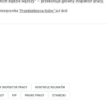
u nich będzie węższy” – przekonuje główny inspektor pracy.
iesięcznika
"Przedsiębiorca Rolny"
już dziś
 INSPEKTOR PRACY
KONTROLE ROLNIKÓW
ACY
PIP
PRAWO PRACY
STANECKI