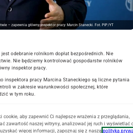
twie – zapewnia główny inspektor pracy Marcin Stanecki. Fot. PIP/YT
 jest odebranie rolnikom dopłat bezpośrednich. Nie
ctwie. Nie będziemy kontrolować gospodarstw rolników
ówny inspektor pracy.
inspektora pracy Marcina Staneckiego są liczne pytania
troli w zakresie warunkowości społecznej, które
zić w tym roku.
płat
i cookie, aby zapewnić Ci najlepsze wrażenia z przeglądania,
dokładnie tak samo jak w latach poprzednich, czynności
ać zawartość naszej witryny, analizować jej ruch i wyświetlać
 pracodawcy.
Nowością będą jedynie kontrole na
uzyskać więcej informacji, zapoznaj się z naszą
polityką pryw