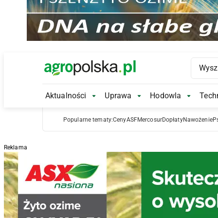
Main Logo
Aktualności
Uprawa
Hodowla
Techn
Aktualności Submenu
Uprawa Submenu
Hodowl
Popularne tematy:
Ceny
ASF
Mercosur
Dopłaty
Nawożenie
P
Reklama