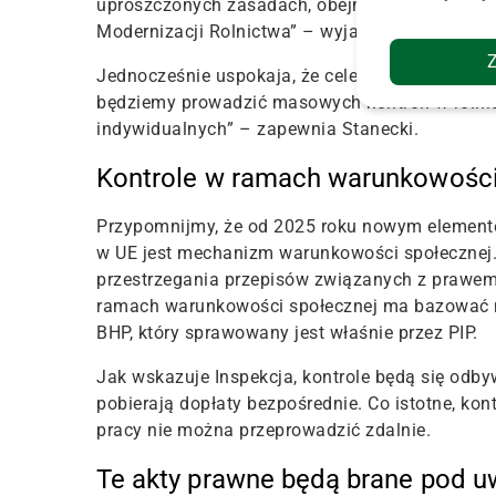
uproszczonych zasadach, obejmujące rolników w
Modernizacji Rolnictwa” – wyjaśnia, cytowany w
Jednocześnie uspokaja, że celem działania Inspe
będziemy prowadzić masowych kontroli w rolni
indywidualnych
” – zapewnia Stanecki.
Kontrole w ramach warunkowośc
Przypomnijmy, że od 2025 roku nowym element
w UE jest mechanizm warunkowości społecznej.
przestrzegania przepisów związanych z prawem
ramach warunkowości społecznej ma bazować na 
BHP, który sprawowany jest właśnie przez PIP.
Jak wskazuje Inspekcja,
kontrole będą się odb
pobierają dopłaty bezpośrednie
. Co istotne, ko
pracy nie można przeprowadzić zdalnie.
Te akty prawne będą brane pod 