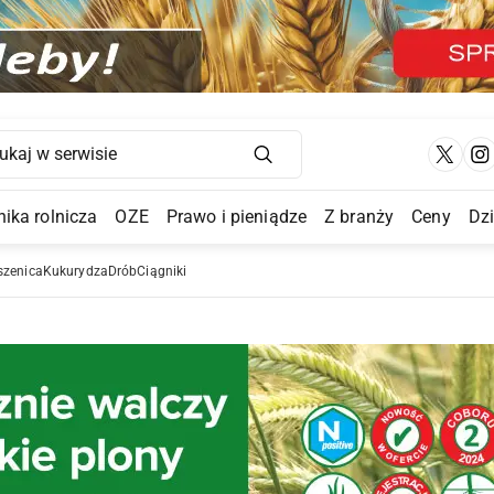
Main Navigation
ika rolnicza
OZE
Prawo i pieniądze
Z branży
Ceny
Dz
a Submenu
szenica
Kukurydza
Drób
Ciągniki