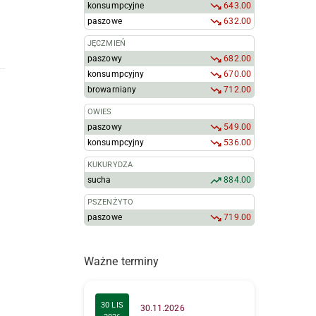
konsumpcyjne
643.00
paszowe
632.00
JĘCZMIEŃ
paszowy
682.00
konsumpcyjny
670.00
browarniany
712.00
OWIES
paszowy
549.00
konsumpcyjny
536.00
KUKURYDZA
sucha
884.00
PSZENŻYTO
paszowe
719.00
Ważne terminy
30 LIS
30.11.2026