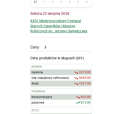
31
1
2
3
4
5
6
Sobota 22 sierpnia 2026
XXIV Międzynarodowy Festiwal
Starych Ciągników i Maszyn
Rolniczych im. Jerzego Samelczaka
Ceny
Ceny produktów w skupach (zł/t)
RZEPAK
nasiona
2319.00
olej rzepakowy rafinowany
5049.00
śruta
1037.00
PSZENICA
konsumpcyjna
820.00
paszowa
815.00
ŻYTO