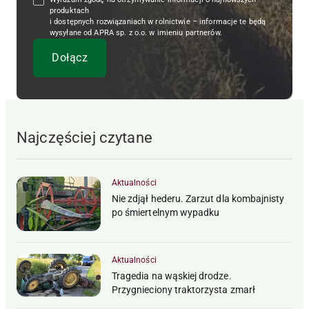
produktach
i dostępnych rozwiązaniach w rolnictwie – informacje te będą
wysyłane od APRA sp. z o.o. w imieniu partnerów.
Najczęściej czytane
Aktualności
Nie zdjął hederu. Zarzut dla kombajnisty
po śmiertelnym wypadku
Aktualności
Tragedia na wąskiej drodze.
Przygnieciony traktorzysta zmarł