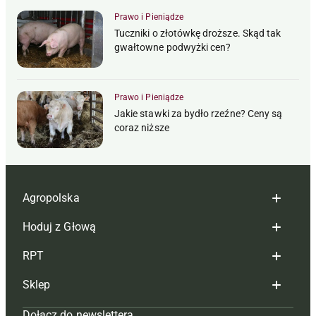
Prawo i Pieniądze
Tuczniki o złotówkę droższe. Skąd tak
gwałtowne podwyżki cen?
Prawo i Pieniądze
Jakie stawki za bydło rzeźne? Ceny są
coraz niższe
Agropolska
Hoduj z Głową
Redakcja
RPT
Reklama
Hoduj z głową bydło
Sklep
Tagi
Hoduj z głową świnie
Redakcja
Dołącz do newslettera