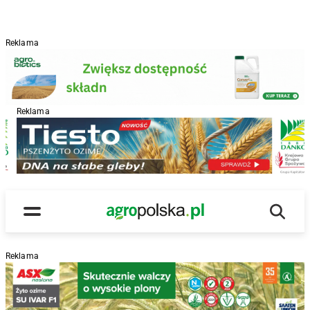
Reklama
Reklama
R
Wyszu
Main Logo
Menu
Reklama