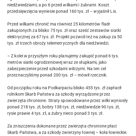
niedźwiedziami, a po 6 przed wilkami i żubrami. Koszt
przedsięwzięcia wyniesie ponad 160 tys. zł – wyjaśnił Lis.
Przed wilkami chronić ma również 25 kilometrów fladr
zakupionych za blisko 75 tys. zł oraz sześć zestawów siatki
elektrycznej za 67 tys. zł. Projekt pozwoli też na zakup za 50
tys. zł trzech obroży telemetrycznych dla niedźwiedzi.
– Z kolei w przyszłym roku planujemy zakupić ponad 6 tys.
metrów siatki ogrodzeniowej wraz ze słupkami, jako
zabezpieczenie przed szkodami wilczymi. Na ten cel
przeznaczyliśmy ponad 200 tys. zł – mówił rzecznik.
Od początku roku na Podkarpaciu blisko 455 tys. zł zapłacił
rolnikom Skarb Państwa za szkody wyrządzone przez
zwierzęta chronione. Straty spowodowane przez wilki wyniosły
ponad 218 tys. zł, bobry 138 tys. zł, niedźwiedzie 90 tys. zł,
rysie prawie 4 tys. zł, a żubry nieco ponad 3 tys. zł.
Za zniszczenia dokonane przez zwierzęta chronione płaci
Skarb Państwa, a za szkody zwierzyny łownej – koła łowieckie.