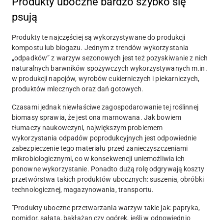
Produkty uboczne bardzo szybko się
psują
Produkty te najczęściej są wykorzystywane do produkcji
kompostu lub biogazu. Jednym z trendów wykorzystania
„odpadków” z warzyw sezonowych jest też pozyskiwanie z nich
naturalnych barwników spożywczych wykorzystywanych m.in.
w produkcji napojów, wyrobów cukierniczych i piekarniczych,
produktów mlecznych oraz dań gotowych.
Czasami jednak niewłaściwe zagospodarowanie tej roślinnej
biomasy sprawia, że jest ona marnowana. Jak bowiem
tłumaczy naukowczyni, największym problemem
wykorzystania odpadów poprodukcyjnych jest odpowiednie
zabezpieczenie tego materiału przed zanieczyszczeniami
mikrobiologicznymi, co w konsekwencji uniemożliwia ich
ponowne wykorzystanie. Ponadto dużą rolę odgrywają koszty
przetwórstwa takich produktów ubocznych: suszenia, obróbki
technologicznej, magazynowania, transportu.
"Produkty uboczne przetwarzania warzyw takie jak: papryka,
pomidor, sałata, bakłażan czy ogórek, jeśli w odpowiednio