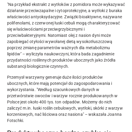
"Na przykład ekstrakt z wytłoków z pomidora może wykazywać
działanie przeciwzapalne i cytoprotekcyjne, a wytłoki z buraka
właściwości antyoksydacyjne. Związki bioaktywne, nazywane
polifenolami, z czerwonej łuski cebuli mogą charakteryzować
się właściwościami przeciwgrzybicznymi i
przeciwbakteryjnymi. Natomiast olej z nasion dyni może
zapobiegać otyłości wywołanej dietą wysokotłuszczową
poprzez zmianę parametrów ważnych dla metabolizmu
lipidów" – wyliczyła naukowczyni, która bada zagadnienie
przydatności roślinnych produktów ubocznych jako źródła
substancji biologicznie czynnych.
Przemysł warzywny generuje duże ilości produktów
ubocznych, które mają potencjał do zagospodarowania i
wykorzystania. "Według szacunkowych danych w
przetwórstwie owoców i warzyw rocznie produkowanych w
Polsce jest około 400 tys. ton odpadów. Możemy do nich
zaliczyć m.in. łuski roślin cebulowych, wytłoki, skórki z warzyw
korzeniowych, nać liściowa oraz nasiona" – wskazała Joanna
Fotschki.