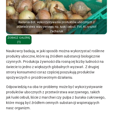
Badania dot. wykorzystywania produktów ubocznych z
przetwórstwa warzywnego, np. łuski cebuli. Fot. Krzysztof
Zacharuk
ZOBACZ GALERIĘ
(1)
Naukowcy badają, w jaki sposób można wykorzystać roślinne
produkty uboczne, które są źródłem substancji biologicznie
czynnych. Produkcja żywności dla rosnącej liczby ludności na
świecie to jedno z większych globalnych wyzwań. Z drugiej
strony konsumenci coraz częściej poszukują produktów
spożywczych o prozdrowotnym działaniu.
Odpowiedzią na oba te problemy może być wykorzystywanie
produktów ubocznych z przetwórstwa warzywnego, takich
jak łuski cebuli, liście z marchwi czy pulpa z buraka cukrowego,
które mogą być źródłem cennych substancji wspierających
nasz organizm.