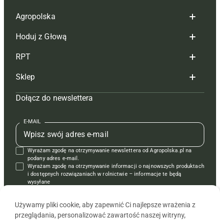
Agropolska
Hoduj z Głową
Redakcja
RPT
Reklama
Hoduj z głową bydło
Sklep
Tagi
Hoduj z głową świnie
Redakcja
Dołącz do newslettera
Mapa serwisu
Prenumerata
Prenumerata
Czasopisma i prenumerata
Kontakt
Redakcja
Reklama
Książki
E-MAIL
Regulamin
Kontakt
Kontakt
Regulamin
Wyrażam zgodę na otrzymywanie newslettera od Agropolska.pl na
Polityka prywatności
Reklama
Krzyżówki
podany adres e-mail.
Wyrażam zgodę na otrzymywanie informacji o najnowszych produktach
i dostępnych rozwiązaniach w rolnictwie – informacje te będą
wysyłane
od APRA sp. z o.o. w imieniu partnerów.
Używamy pliki cookie, aby zapewnić Ci najlepsze wrażenia z
przeglądania, personalizować zawartość naszej witryny,