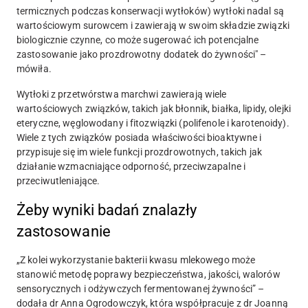
termicznych podczas konserwacji wytłoków) wytłoki nadal są
wartościowym surowcem i zawierają w swoim składzie związki
biologicznie czynne, co może sugerować ich potencjalne
zastosowanie jako prozdrowotny dodatek do żywności" –
mówiła.
Wytłoki z przetwórstwa marchwi zawierają wiele
wartościowych związków, takich jak błonnik, białka, lipidy, olejki
eteryczne, węglowodany i fitozwiązki (polifenole i karotenoidy).
Wiele z tych związków posiada właściwości bioaktywne i
przypisuje się im wiele funkcji prozdrowotnych, takich jak
działanie wzmacniające odporność, przeciwzapalne i
przeciwutleniające.
Żeby wyniki badań znalazły
zastosowanie
„Z kolei wykorzystanie bakterii kwasu mlekowego może
stanowić metodę poprawy bezpieczeństwa, jakości, walorów
sensorycznych i odżywczych fermentowanej żywności” –
dodała dr Anna Ogrodowczyk, która współpracuje z dr Joanną