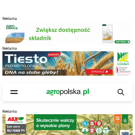
Reklama
Reklama
R
Wyszu
Main Logo
Menu
Reklama