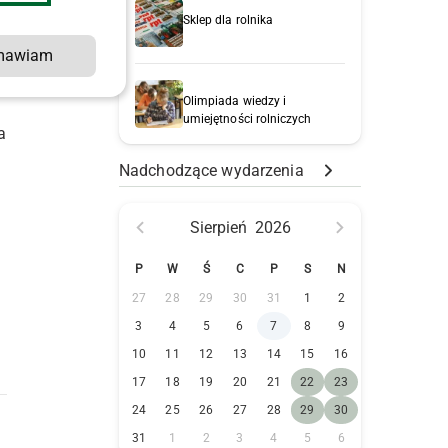
Sklep dla rolnika
mawiam
Olimpiada wiedzy i
umiejętności rolniczych
a
Nadchodzące wydarzenia
Sierpień
2026
P
W
Ś
C
P
S
N
27
28
29
30
31
1
2
3
4
5
6
7
8
9
10
11
12
13
14
15
16
17
18
19
20
21
22
23
24
25
26
27
28
29
30
31
1
2
3
4
5
6