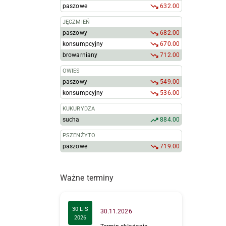
paszowe
632.00
JĘCZMIEŃ
paszowy
682.00
konsumpcyjny
670.00
browarniany
712.00
OWIES
paszowy
549.00
konsumpcyjny
536.00
KUKURYDZA
sucha
884.00
PSZENŻYTO
paszowe
719.00
Ważne terminy
30 LIS
30.11.2026
2026