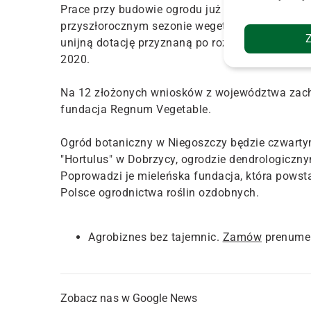
Prace przy budowie ogrodu już trwają i mają za
przyszłorocznym sezonie wegetacyjnym). Koszt i
unijną dotację przyznaną po rozstrzygnięciu 
2020.
Na 12 złożonych wniosków z województwa zacho
fundacja Regnum Vegetable.
Ogród botaniczny w Niegoszczy będzie czwart
"Hortulus" w Dobrzycy, ogrodzie dendrologiczn
Poprowadzi je mieleńska fundacja, która powstał
Polsce ogrodnictwa roślin ozdobnych.
Agrobiznes bez tajemnic.
Zamów
prenumer
Zobacz nas w Google News