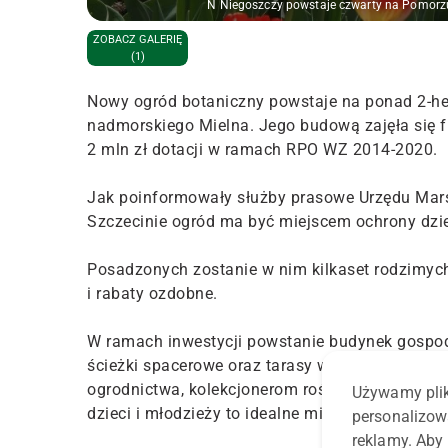
N Niegoszczy powstaje czwarty na Pomorz
ZOBACZ GALERIĘ
(1)
Nowy ogród botaniczny powstaje na ponad 2-hek
nadmorskiego Mielna. Jego budową zajęła się f
2 mln zł dotacji w ramach RPO WZ 2014-2020.
Jak poinformowały służby prasowe Urzędu Ma
Szczecinie ogród ma być miejscem ochrony dzi
Posadzonych zostanie w nim kilkaset rodzimyc
i rabaty ozdobne.
W ramach inwestycji powstanie budynek gospodar
ścieżki spacerowe oraz tarasy widokowe. Pows
ogrodnictwa, kolekcjonerom roślin, szkółkarzo
Używamy plik
dzieci i młodzieży to idealne miejsce na odbycie 
personalizow
reklamy. Aby 