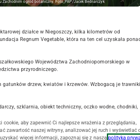
u Zachodnim ogród botaniczny. Foto_PAP/Jacek Bednarczyk
tarowej działce w Niegoszczy, kilka kilometrów od
undacja Regnum Vegetable, która na ten cel uzyskała pona
rszałkowskiego Województwa Zachodniopomorskiego w
edzictwa przyrodniczego.
h gatunków drzew, kwiatów i krzewów. Wzbogacą je trawnik
czy, szklarnia, obiekt techniczny, oczko wodne, chodniki,
tająca w Niegoszczy atrakcja ma służyć pasjonatom
m, naukowcom, ale także mieszkańcom regionu. Z kolei dla
i cookie, aby zapewnić Ci najlepsze wrażenia z przeglądania,
lekcji biologii na żywo.
ać zawartość naszej witryny, analizować jej ruch i wyświetlać
uzyskać więcej informacji, zapoznaj się z naszą
polityką pryw