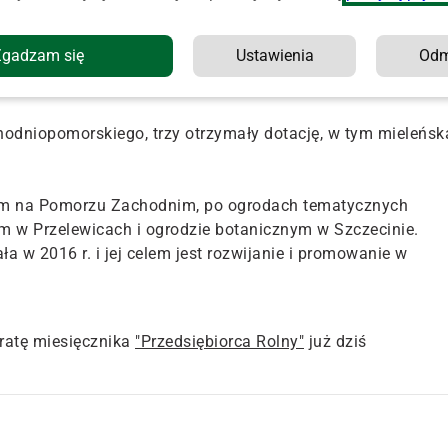
kończyć się do 31 października (udostępniony zostanie w
nwestycji to 2,4 mln zł, z których ponad 2 mln zł stanowi
Zgadzam się
Ustawienia
Od
konkursu przez Urząd Marszałkowski w ramach RPO WZ 2014-
dniopomorskiego, trzy otrzymały dotację, w tym mieleńsk
ym na Pomorzu Zachodnim, po ogrodach tematycznych
ym w Przelewicach i ogrodzie botanicznym w Szczecinie.
a w 2016 r. i jej celem jest rozwijanie i promowanie w
atę miesięcznika
"Przedsiębiorca Rolny"
już dziś