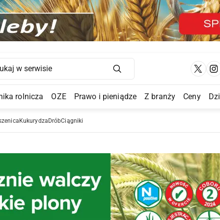
Main Navigation
ika rolnicza
OZE
Prawo i pieniądze
Z branży
Ceny
Dz
a Submenu
szenica
Kukurydza
Drób
Ciągniki