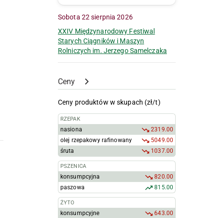
Sobota 22 sierpnia 2026
XXIV Międzynarodowy Festiwal
Starych Ciągników i Maszyn
Rolniczych im. Jerzego Samelczaka
Ceny
Ceny produktów w skupach (zł/t)
RZEPAK
nasiona
2319.00
olej rzepakowy rafinowany
5049.00
śruta
1037.00
PSZENICA
konsumpcyjna
820.00
paszowa
815.00
ŻYTO
konsumpcyjne
643.00