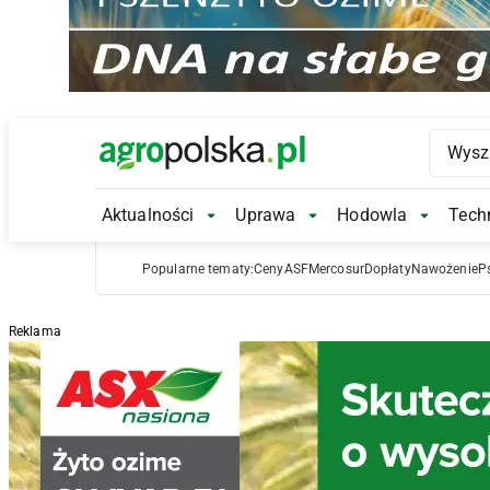
Main Logo
Aktualności
Uprawa
Hodowla
Techn
Aktualności Submenu
Uprawa Submenu
Hodowl
Popularne tematy:
Ceny
ASF
Mercosur
Dopłaty
Nawożenie
P
Reklama