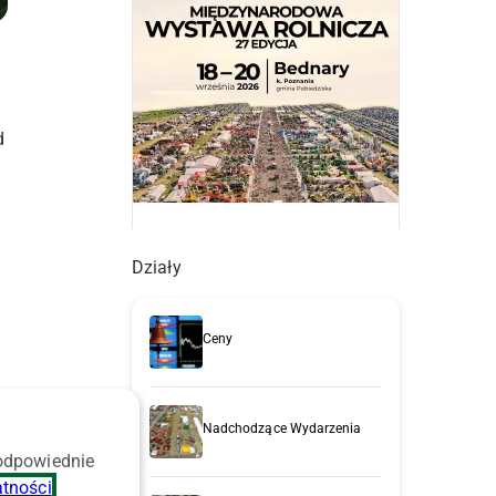
d
Działy
i
Ceny
Nadchodzące Wydarzenia
 odpowiednie
atności
.