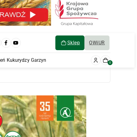
Sklep
OWiUR
ień Kukurydzy Garzyn
0