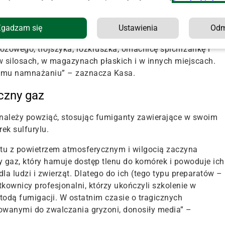
darstwach rolnych fumigacja zboża jest określana miane
yzonie zagrażające zbiorom.
Zgadzam się
Ustawienia
Od
 za pomocą gazu (fosforowodoru/fosforanu), który szybko
bożowego, trojszyka, rozkruszka, omacnicę spichrzankę i
 silosach, w magazynach płaskich i w innych miejscach.
szemu namnażaniu” – zaznacza Kasa.
czny gaz
 należy powziąć, stosując fumiganty zawierające w swoim
rek sulfurylu.
ktu z powietrzem atmosferycznym i wilgocią zaczyna
 gaz, który hamuje dostęp tlenu do komórek i powoduje ich
la ludzi i zwierząt. Dlatego do ich (tego typu preparatów –
kownicy profesjonalni, którzy ukończyli szkolenie w
todą fumigacji. W ostatnim czasie o tragicznych
owanymi do zwalczania gryzoni, donosiły media” –