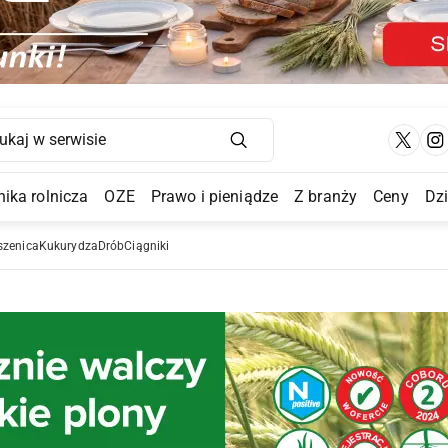
Main Navigation
ika rolnicza
OZE
Prawo i pieniądze
Z branży
Ceny
Dz
a Submenu
szenica
Kukurydza
Drób
Ciągniki