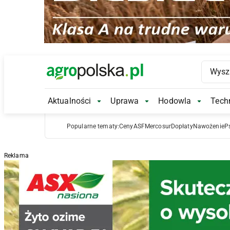
Main Logo
Aktualności
Uprawa
Hodowla
Techn
Aktualności Submenu
Uprawa Submenu
Hodowl
Popularne tematy:
Ceny
ASF
Mercosur
Dopłaty
Nawożenie
P
Reklama