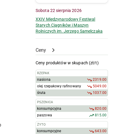
Sobota 22 sierpnia 2026
XXIV Międzynarodowy Festiwal
Starych Ciągników i Maszyn
Rolniczych im. Jerzego Samelczaka
Ceny
Ceny produktów w skupach (zł/t)
RZEPAK
nasiona
2319.00
olej rzepakowy rafinowany
5049.00
śruta
1037.00
PSZENICA
konsumpcyjna
820.00
paszowa
815.00
b
ŻYTO
konsumpcyjne
643.00