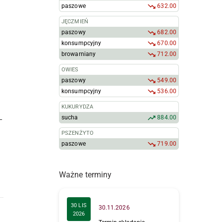
paszowe
632.00
JĘCZMIEŃ
paszowy
682.00
konsumpcyjny
670.00
browarniany
712.00
OWIES
paszowy
549.00
konsumpcyjny
536.00
KUKURYDZA
sucha
884.00
–
PSZENŻYTO
paszowe
719.00
Ważne terminy
30 LIS
30.11.2026
2026