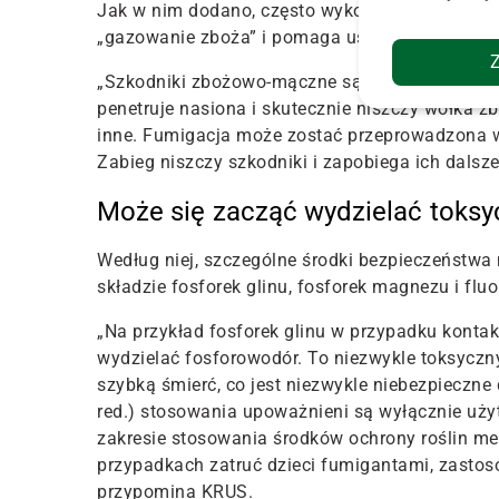
Jak w nim dodano, często wykonywana w gospo
„gazowanie zboża” i pomaga usunąć owady i gr
„Szkodniki zbożowo-mączne są zwykle usuwane
penetruje nasiona i skutecznie niszczy wołka z
inne. Fumigacja może zostać przeprowadzona w
Zabieg niszczy szkodniki i zapobiega ich dal
Może się zacząć wydzielać toksy
Według niej, szczególne środki bezpieczeństwa
składzie fosforek glinu, fosforek magnezu i fluo
„Na przykład fosforek glinu w przypadku konta
wydzielać fosforowodór. To niezwykle toksyczny
szybką śmierć, co jest niezwykle niebezpieczne d
red.) stosowania upoważnieni są wyłącznie użyt
zakresie stosowania środków ochrony roślin me
przypadkach zatruć dzieci fumigantami, zastos
przypomina KRUS.