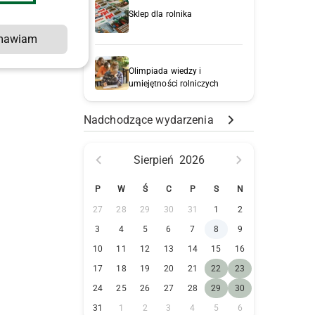
m
Sklep dla rolnika
mawiam
Olimpiada wiedzy i
umiejętności rolniczych
Nadchodzące wydarzenia
Sierpień
2026
P
W
Ś
C
P
S
N
27
28
29
30
31
1
2
3
4
5
6
7
8
9
10
11
12
13
14
15
16
17
18
19
20
21
22
23
24
25
26
27
28
29
30
31
1
2
3
4
5
6