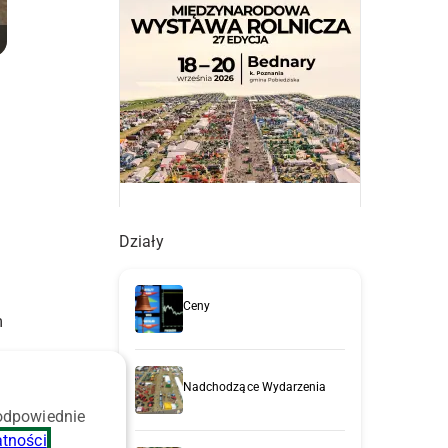
Działy
Ceny
m
Nadchodzące Wydarzenia
 odpowiednie
atności
.