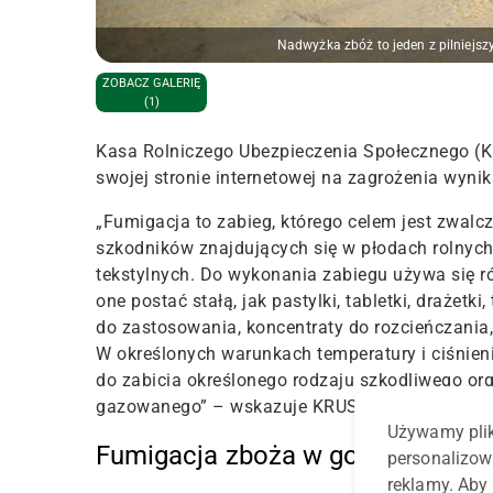
Nadwyżka zbóż to jeden z pilniejsz
ZOBACZ GALERIĘ
(1)
Kasa Rolniczego Ubezpieczenia Społecznego (
swojej stronie internetowej na zagrożenia wyni
„Fumigacja to zabieg, którego celem jest zwal
szkodników znajdujących się w płodach rolnych
tekstylnych. Do wykonania zabiegu używa się r
one postać stałą, jak pastylki, tabletki, drażetk
do zastosowania, koncentraty do rozcieńczania,
W określonych warunkach temperatury i ciśnie
do zabicia określonego rodzaju szkodliwego org
gazowanego” – wskazuje KRUS w komunikacie.
Używamy plik
Fumigacja zboża w gospodarstw
personalizow
reklamy. Aby 