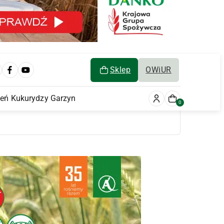
Sklep
OWiUR
ień Kukurydzy Garzyn
0