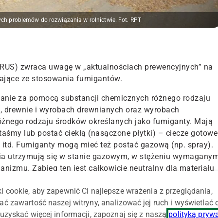
ych problemów do rozwiązania w rolnictwie. Fot. RPT
KRUS) zwraca uwagę w „aktualnościach prewencyjnych” na
kające ze stosowania fumigantów.
czanie za pomocą substancji chemicznych różnego rodzaju
, drewnie i wyrobach drewnianych oraz wyrobach
óżnego rodzaju środków określanych jako fumiganty. Mają
i, taśmy lub postać ciekłą (nasączone płytki) – ciecze gotowe
 itd. Fumiganty mogą mieć też postać gazową (np. spray).
nia utrzymują się w stanie gazowym, w stężeniu wymagany
anizmu. Zabieg ten jest całkowicie neutralny dla materiału
i cookie, aby zapewnić Ci najlepsze wrażenia z przeglądania,
ach
ać zawartość naszej witryny, analizować jej ruch i wyświetlać
uzyskać więcej informacji, zapoznaj się z naszą
polityką pryw