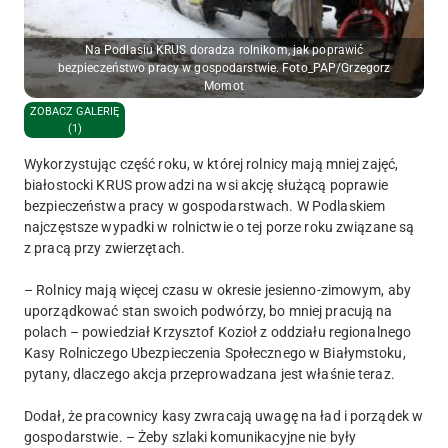
Na Podlasiu KRUS doradza rolnikom, jak poprawić
bezpieczeństwo pracy w gospodarstwie. Foto_PAP/Grzegorz
Momot
ZOBACZ GALERIĘ
(1)
Wykorzystując część roku, w której rolnicy mają mniej zajęć,
białostocki KRUS prowadzi na wsi akcję służącą poprawie
bezpieczeństwa pracy w gospodarstwach. W Podlaskiem
najczęstsze wypadki w rolnictwie o tej porze roku związane są
z pracą przy zwierzętach.
– Rolnicy mają więcej czasu w okresie jesienno-zimowym, aby
uporządkować stan swoich podwórzy, bo mniej pracują na
polach – powiedział Krzysztof Kozioł z oddziału regionalnego
Kasy Rolniczego Ubezpieczenia Społecznego w Białymstoku,
pytany, dlaczego akcja przeprowadzana jest właśnie teraz.
Dodał, że pracownicy kasy zwracają uwagę na ład i porządek w
gospodarstwie. – Żeby szlaki komunikacyjne nie były