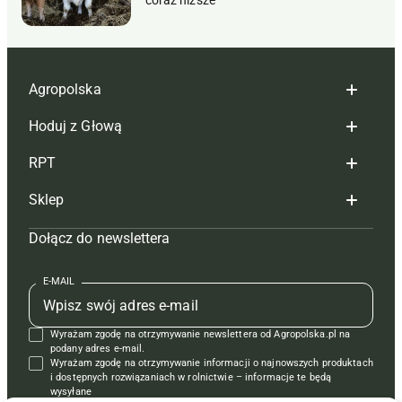
coraz niższe
Agropolska
Hoduj z Głową
Redakcja
RPT
Reklama
Hoduj z głową bydło
Sklep
Tagi
Hoduj z głową świnie
Redakcja
Dołącz do newslettera
Mapa serwisu
Prenumerata
Prenumerata
Czasopisma i prenumerata
Kontakt
Redakcja
Reklama
Książki
E-MAIL
Regulamin
Kontakt
Kontakt
Regulamin
Wyrażam zgodę na otrzymywanie newslettera od Agropolska.pl na
Polityka prywatności
Reklama
Krzyżówki
podany adres e-mail.
Wyrażam zgodę na otrzymywanie informacji o najnowszych produktach
i dostępnych rozwiązaniach w rolnictwie – informacje te będą
wysyłane