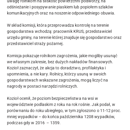
uwagę rolnikom na śliskość powierzchni podwórzy, na
odśnieżanie i posypywanie piaskiem lub popiołem szlaków
komunikacyjnych oraz na noszenie odpowiedniego obuwia.
W skład komisji, która przeprowadza kontrolę na terenie
gospodarstwa wchodzą: pracownik KRUS, przedstawiciel
urzędu gminy, na terenie której znajduje się gospodarstwo oraz
przedstawiciel straży pożarnej.
Komisja pokazuje rolnikom zagrożenia, jakie mogliby usunąć
we własnym zakresie, bez dużych nakładów finansowych.
Kozioł zaznaczył, że akcja to doradztwo, profilaktyka i
upomnienia, a nie kary. Rolnicy, którzy usuną w swoich
gospodarstwach wskazane zagrożenia, mogą liczyć na
nagrody w postaci narzędzi rolniczych.
Kozioł ocenił, że poziom bezpieczeństwa na wsi w
województwie podlaskim z roku na rok rośnie. Jak podał, w
porównaniu do roku ubiegłego, w tym zgłoszono o 11-12 proc.
mniej wypadków – do końca października 1208 wypadków,
podczas gdy w 2016 – 1359.