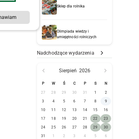
Sklep dla rolnika
y
mawiam
Olimpiada wiedzy i
umiejętności rolniczych
Nadchodzące wydarzenia
Sierpień
2026
P
W
Ś
C
P
S
N
27
28
29
30
31
1
2
3
4
5
6
7
8
9
10
11
12
13
14
15
16
17
18
19
20
21
22
23
24
25
26
27
28
29
30
31
1
2
3
4
5
6