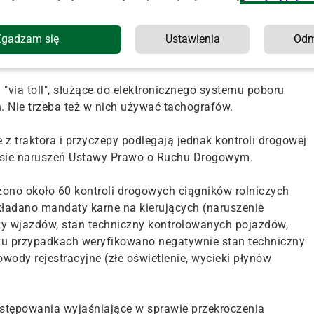
lniczy nie spełnia definicji pojazdu samochodowego, w
za pomocą tego typu pojazdów nie podlegają pod przepis
Zgadzam się
Ustawienia
Od
a 2001 r." – podkreśla Wydział Komunikacji i Promocji
"via toll", służące do elektronicznego systemu poboru
. Nie trzeba też w nich używać tachografów.
 z traktora i przyczepy podlegają jednak kontroli drogowej
resie naruszeń Ustawy Prawo o Ruchu Drogowym.
zono około 60 kontroli drogowych ciągników rolniczych
akładano mandaty karne na kierujących (naruszenie
zy wjazdów, stan techniczny kontrolowanych pojazdów,
ku przypadkach weryfikowano negatywnie stan techniczny
dy rejestracyjne (złe oświetlenie, wycieki płynów
ostępowania wyjaśniające w sprawie przekroczenia