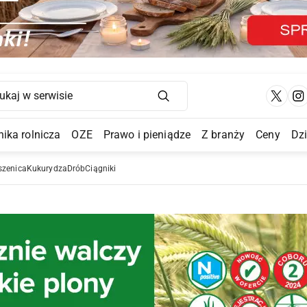
Main Navigation
ika rolnicza
OZE
Prawo i pieniądze
Z branży
Ceny
Dz
a Submenu
szenica
Kukurydza
Drób
Ciągniki