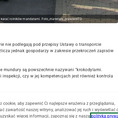
 karać rolników mandatami. Foto_materialy_prasoweITD
wie nie podlegają pod przepisy Ustawy o transporcie
licza jednak gospodarzy w zakresie przekroczeń zapisów
one mundury są powszechnie nazywani "krokodylami.
i inspekcji, czy w jej kompetencjach jest również kontrola
nicją zawartą w Ustawie Prawo o Ruchu Drogowym "ciągnik
używania łącznie ze sprzętem do prac rolnych, leśnych lub
i cookie, aby zapewnić Ci najlepsze wrażenia z przeglądania,
do ciągnięcia przyczep oraz do prac ziemnych".
ać zawartość naszej witryny, analizować jej ruch i wyświetlać
uzyskać więcej informacji, zapoznaj się z naszą
polityką pryw