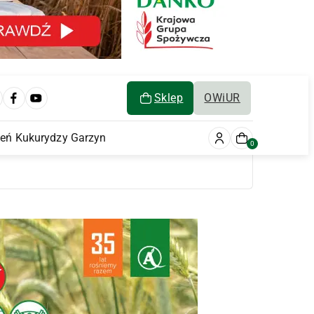
Sklep
OWiUR
ień Kukurydzy Garzyn
0