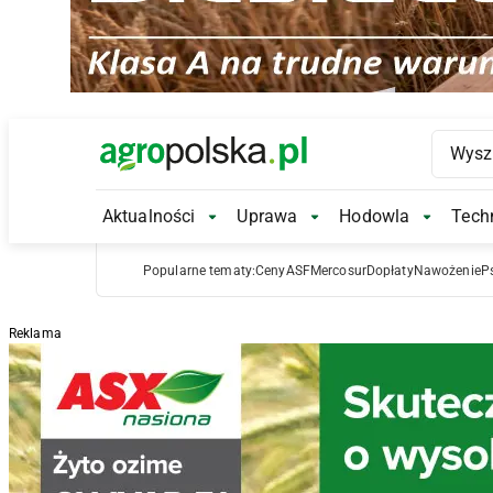
Main Logo
Aktualności
Uprawa
Hodowla
Techn
Aktualności Submenu
Uprawa Submenu
Hodowl
Popularne tematy:
Ceny
ASF
Mercosur
Dopłaty
Nawożenie
P
Reklama