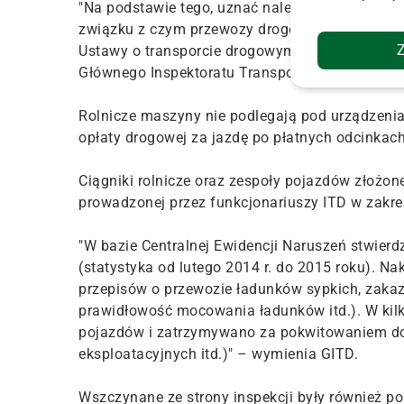
"Na podstawie tego, uznać należy, iż ciągnik ro
związku z czym przewozy drogowe wykonywane 
Ustawy o transporcie drogowym z dnia 6 wrześni
Głównego Inspektoratu Transportu Drogowego.
Rolnicze maszyny nie podlegają pod urządzenia 
opłaty drogowej za jazdę po płatnych odcinkach
Ciągniki rolnicze oraz zespoły pojazdów złożone
prowadzonej przez funkcjonariuszy ITD w zak
"W bazie Centralnej Ewidencji Naruszeń stwierd
(statystyka od lutego 2014 r. do 2015 roku). N
przepisów o przewozie ładunków sypkich, zaka
prawidłowość mocowania ładunków itd.). W kil
pojazdów i zatrzymywano za pokwitowaniem dowo
eksploatacyjnych itd.)" – wymienia GITD.
Wszczynane ze strony inspekcji były również p