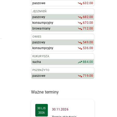
paszowe
632.00
JĘCZMIEŃ
paszowy
682.00
konsumpcyjny
670.00
browarniany
712.00
OWIES
paszowy
549.00
konsumpcyjny
536.00
KUKURYDZA
sucha
884.00
PSZENŻYTO
paszowe
719.00
Ważne terminy
30 LIS
30.11.2026
2026