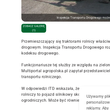
Inspekcja Transportu Drogowego może
ZOBACZ GALERIĘ
(1)
Przemieszczający się traktorami rolnicy właści
drogowym. Inspekcja Transportu Drogowego roz
kodeksu drogowego.
Funkcjonariusze tej służby ze względu na ziel
Multiportal agropolska.pl zapytał przedstawiciel
transportu rolniczego.
W odpowiedzi ITD wskazała, że zgodnie z defi
rolniczy to pojazd silnikowy skonstruowany do 
Używamy plik
ogrodniczych. Może być również przystosowany 
personalizow
reklamy. Aby 