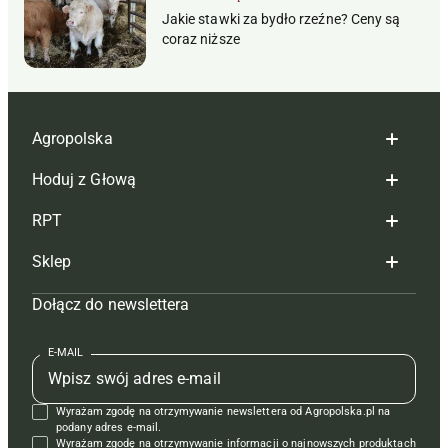
Jakie stawki za bydło rzeźne? Ceny są
coraz niższe
Agropolska
Hoduj z Głową
Redakcja
RPT
Reklama
Hoduj z głową bydło
Sklep
Tagi
Hoduj z głową świnie
Redakcja
Dołącz do newslettera
Mapa serwisu
Prenumerata
Prenumerata
Czasopisma i prenumerata
Kontakt
Redakcja
Reklama
Książki
E-MAIL
Regulamin
Kontakt
Kontakt
Regulamin
Wyrażam zgodę na otrzymywanie newslettera od Agropolska.pl na
Polityka prywatności
Reklama
Krzyżówki
podany adres e-mail.
Wyrażam zgodę na otrzymywanie informacji o najnowszych produktach