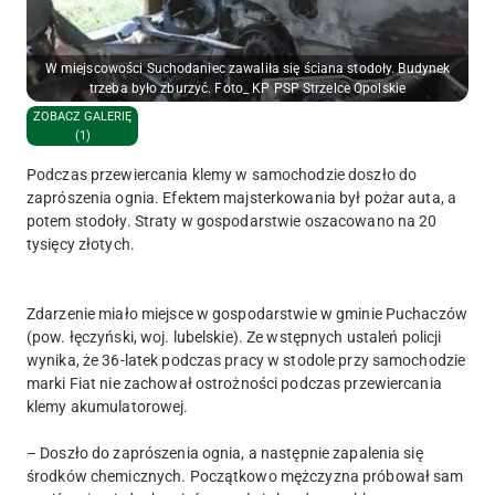
W miejscowości Suchodaniec zawaliła się ściana stodoły. Budynek
trzeba było zburzyć. Foto_ KP PSP Strzelce Opolskie
ZOBACZ GALERIĘ
(1)
Podczas przewiercania klemy w samochodzie doszło do
zaprószenia ognia. Efektem majsterkowania był pożar auta, a
potem stodoły. Straty w gospodarstwie oszacowano na 20
tysięcy złotych.
Zdarzenie miało miejsce w gospodarstwie w gminie Puchaczów
(pow. łęczyński, woj. lubelskie). Ze wstępnych ustaleń policji
wynika, że 36-latek podczas pracy w stodole przy samochodzie
marki Fiat nie zachował ostrożności podczas przewiercania
klemy akumulatorowej.
– Doszło do zaprószenia ognia, a następnie zapalenia się
środków chemicznych. Początkowo mężczyzna próbował sam