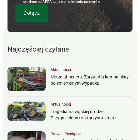
wysyłane od APRA sp. z o.o. w imieniu partnerów.
Najczęściej czytane
Aktualności
Nie zdjął hederu. Zarzut dla kombajnisty
po śmiertelnym wypadku
Aktualności
Tragedia na wąskiej drodze.
Przygnieciony traktorzysta zmarł
Prawo i Pieniądze