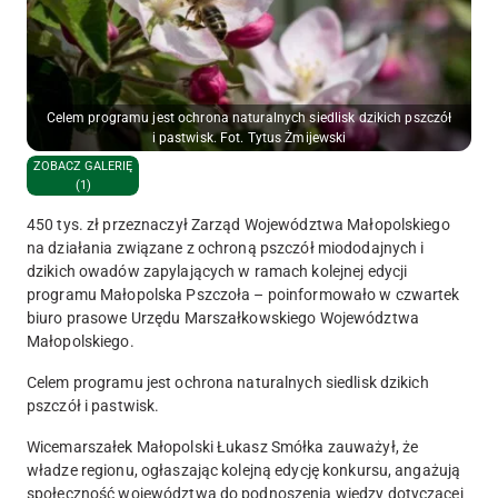
Celem programu jest ochrona naturalnych siedlisk dzikich pszczół
i pastwisk. Fot. Tytus Żmijewski
ZOBACZ GALERIĘ
(1)
450 tys. zł przeznaczył Zarząd Województwa Małopolskiego
na działania związane z ochroną pszczół miododajnych i
dzikich owadów zapylających w ramach kolejnej edycji
programu Małopolska Pszczoła – poinformowało w czwartek
biuro prasowe Urzędu Marszałkowskiego Województwa
Małopolskiego.
Celem programu jest ochrona naturalnych siedlisk dzikich
pszczół i pastwisk.
Wicemarszałek Małopolski Łukasz Smółka zauważył, że
władze regionu, ogłaszając kolejną edycję konkursu, angażują
społeczność województwa do podnoszenia wiedzy dotyczącej