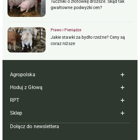
Tuczniki o złotówkę droższe. Skąd tak
gwałtowne podwyżki cen?
Prawo i Pieniądze
Jakie stawki za bydło rzeźne? Ceny są
coraz niższe
Agropolska
Hoduj z Głową
Redakcja
RPT
Reklama
Hoduj z głową bydło
Sklep
Tagi
Hoduj z głową świnie
Redakcja
Dołącz do newslettera
Mapa serwisu
Prenumerata
Prenumerata
Czasopisma i prenumerata
Kontakt