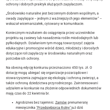
ochrony i dobrych praktyk służących zapylaczom.
„Środowisko naturalne jest bezcennym dobrem wspólnym, a
owady zapylające – jednym z ważniejszych jego elementów” –
wskazał wicemarszałek, cytowany w komunikacie.
Koniecznym rezultatem do osiągnięcia przez uczestników
projektu są zasiewy lub nasadzenia roślin miododajnych lub
pyłkodajnych.
Działaniom tym mogą towarzyszyć zajęcia
edukacyjne i promocyjne wśród dzieci, młodzieży i dorosłych
dotyczące roli zapylaczy w środowisku naturalnym oraz
potrzebie ich ochrony.
Na obecną edycję konkursu przeznaczono 450 tys. zł. O
dotację mogą ubiegać się organizacje pozarządowe i
stowarzyszenia zajmujące się ekologią i ochroną zwierząt, a
także ochroną dziedzictwa przyrodniczego. Zainteresowani
udziałem w konkursie na złożenie odpowiednich dokumentów
mają czas do 22 kwietnia br.
Agrobiznes bez tajemnic.
Zamów
prenumeratę
miesięcznika
"Przedsiębiorca Rolny"
już dziś