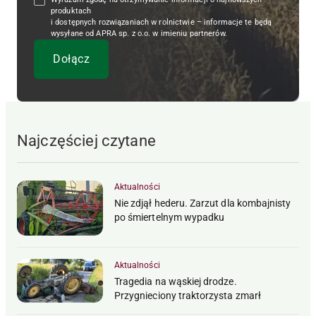
produktach
i dostępnych rozwiązaniach w rolnictwie – informacje te będą
wysyłane od APRA sp. z o.o. w imieniu partnerów.
Najczęściej czytane
Aktualności
Nie zdjął hederu. Zarzut dla kombajnisty
po śmiertelnym wypadku
Aktualności
Tragedia na wąskiej drodze.
Przygnieciony traktorzysta zmarł