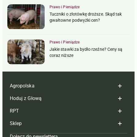
Prawo i Pieniądze
Tuczniki o złotówkę droższe. Skąd tak
gwałtowne podwyżki cen?
Prawo i Pieniądze
Jakie stawki za bydło rzeźne? Ceny są
coraz niższe
Agropolska
Hoduj z Głową
Redakcja
RPT
Reklama
Hoduj z głową bydło
Sklep
Tagi
Hoduj z głową świnie
Redakcja
Dołącz do newslettera