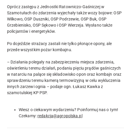
Oprócz zastępu z Jednostki Ratowniczo-Gaśniczej w
Szamotułach do zdarzenia wyjechały także wozy bojowe: OSP
Wilkowo, OSP Duszniki, OSP Podrzewie, OSP Buk, OSP
Grzebienisko, OSP Sękowo i OSP Wierzeja. Wysłano także
policjantów i energetyków.
Po dojeździe strażacy zastali nie tylko płonące opony, ale
przede wszystkim pożar kombajnu.
– Działania polegały na zabezpieczeniu miejsca zdarzenia,
oświetleniu terenu działań, podaniu pięciu prądów gaśniczych
w natarciu na palące się składowisko opon oraz kombajn oraz
sprawdzeniu terenu kamerą termowizyjną w celu wykluczenia
innych zarzewi ognia – podaje ogn. Łukasz Kawka z
szamotulskiej KP PSP.
Wiesz o ciekawym wydarzeniu? Poinformuj nas o tym!
Czekamy:
redakcja@agropolska.pl