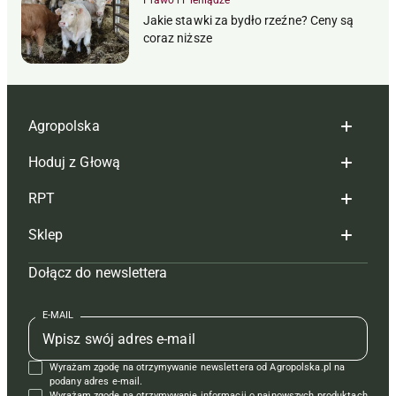
Prawo i Pieniądze
Jakie stawki za bydło rzeźne? Ceny są
coraz niższe
Agropolska
Hoduj z Głową
Redakcja
RPT
Reklama
Hoduj z głową bydło
Sklep
Tagi
Hoduj z głową świnie
Redakcja
Dołącz do newslettera
Mapa serwisu
Prenumerata
Prenumerata
Czasopisma i prenumerata
Kontakt
Redakcja
Reklama
Książki
E-MAIL
Regulamin
Kontakt
Kontakt
Regulamin
Wyrażam zgodę na otrzymywanie newslettera od Agropolska.pl na
Polityka prywatności
Reklama
Krzyżówki
podany adres e-mail.
Wyrażam zgodę na otrzymywanie informacji o najnowszych produktach