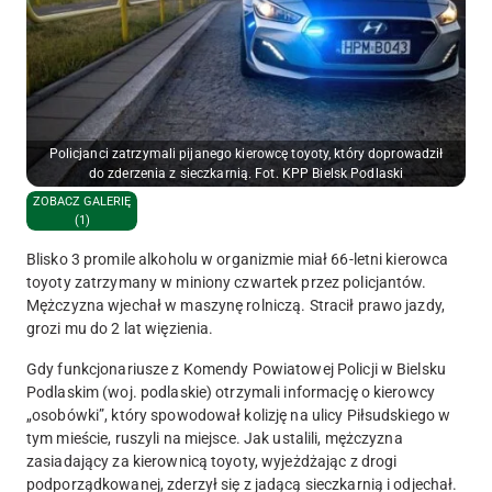
Policjanci zatrzymali pijanego kierowcę toyoty, który doprowadził
do zderzenia z sieczkarnią. Fot. KPP Bielsk Podlaski
ZOBACZ GALERIĘ
(1)
Blisko 3 promile alkoholu w organizmie miał 66-letni kierowca
toyoty zatrzymany w miniony czwartek przez policjantów.
Mężczyzna wjechał w maszynę rolniczą. Stracił prawo jazdy,
grozi mu do 2 lat więzienia.
Gdy funkcjonariusze z Komendy Powiatowej Policji w Bielsku
Podlaskim (woj. podlaskie) otrzymali informację o kierowcy
„osobówki”, który spowodował kolizję na ulicy Piłsudskiego w
tym mieście, ruszyli na miejsce. Jak ustalili, mężczyzna
zasiadający za kierownicą toyoty, wyjeżdżając z drogi
podporządkowanej, zderzył się z jadącą sieczkarnią i odjechał.