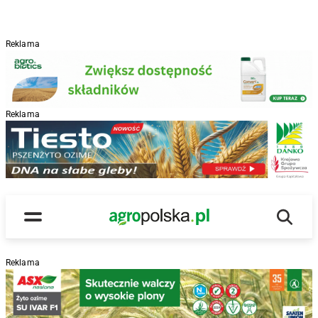
Reklama
Reklama
R
Wyszu
Main Logo
Menu
Reklama