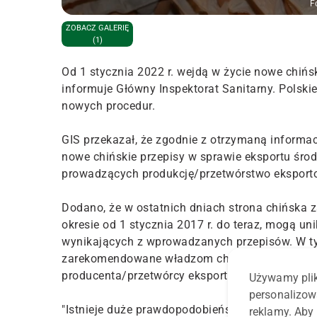
F
ZOBACZ GALERIĘ
(1)
Od 1 stycznia 2022 r. wejdą w życie nowe chiń
informuje Główny Inspektorat Sanitarny. Polskie
nowych procedur.
GIS przekazał, że zgodnie z otrzymaną informa
nowe chińskie przepisy w sprawie eksportu śro
prowadzących produkcję/przetwórstwo ekspor
Dodano, że w ostatnich dniach strona chińska 
okresie od 1 stycznia 2017 r. do teraz, mogą 
wynikających z wprowadzanych przepisów. W ty
zarekomendowane władzom chińskim przez nadzo
producenta/przetwórcy eksportowanych produ
Używamy plik
personalizow
"Istnieje duże prawdopodobieństwo, że pozwoli 
reklamy. Aby 