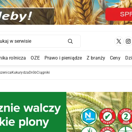
Main Navigation
ika rolnicza
OZE
Prawo i pieniądze
Z branży
Ceny
Dz
a Submenu
szenica
Kukurydza
Drób
Ciągniki