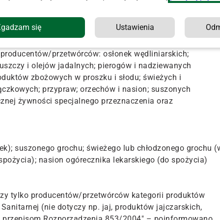
2021" – zauważa GIS. Zaznaczono jednak, że jeśli żywność
ksportu do Chin (od 1 stycznia 2017 r. do teraz), to nie
Zgadzam się
Ustawienia
Od
producentów/przetwórców: osłonek wędliniarskich;
tłuszczy i olejów jadalnych; pierogów i nadziewanych
duktów zbożowych w proszku i słodu; świeżych i
ączkowych; przypraw; orzechów i nasion; suszonych
cznej żywności specjalnego przeznaczenia oraz
zek); suszonego grochu; świeżego lub chłodzonego grochu (
 spożycia); nasion ogórecznika lekarskiego (do spożycia)
czy tylko producentów/przetwórców kategorii produktów
nitarnej (nie dotyczy np. jaj, produktów jajczarskich,
ają przepisom Rozporządzenia 853/2004" – poinformowano.