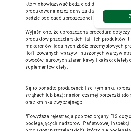
który obowiązywać będzie od dnia 1 listopada 
produkowana przez dany zakład nie ma historii e
będzie podlegać uproszczonej procedurze.
Wyjaśniono, że uproszczona procedura dotyczy 
produktów pszczelarskich; jaj i ich produktów; 
makaronów; jadalnych zbóż; przemysłowych pro
liofilizowanych warzyw i suszonych warzyw str
owoców; surowych ziaren kawy i kakao; dietety
suplementów diety.
Są to ponadto producenci: liści tymianku (pros
strąkach lub bez); nasion czarnej porzeczki (do
oraz kminku zwyczajnego.
"Powyższa rejestracja poprzez organy PIS doty
podlegających nadzorowi Państwowej Inspekcji Sa
produktów pszczelarskich), którzy nie podleg