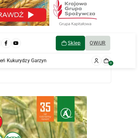
Sklep
OWiUR
ień Kukurydzy Garzyn
0