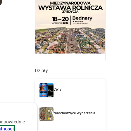
–
Działy
Ceny
Nadchodzące Wydarzenia
 odpowiednie
atności
.