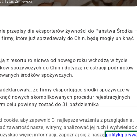
ot. Tytus Żmijewski
skie przepisy dla eksporterów żywności do Państwa Środka 
 firmy, które już sprzedawały do Chin, będą mogły uniknąć
cją z resortu rolnictwa od nowego roku wchodzą w życie
dków spożywczych do Chin i dotyczą rejestracji podmiotów
towanych środków spożywczych.
zadeklarowała, że firmy eksportujące środki spożywcze w
uniknąć nowych skomplikowanych procedur rejestracyjnych
m celu powinny zostać do 31 października
rujący organ urzędowej kontroli w kraju
któw – poinformowano.
i cookie, aby zapewnić Ci najlepsze wrażenia z przeglądania,
ać zawartość naszej witryny, analizować jej ruch i wyświetlać
to uniknąć bardziej skomplikowanego procesu rejestracji,
uzyskać więcej informacji, zapoznaj się z naszą
polityką pryw