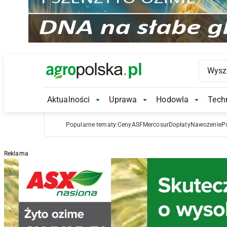
Main Logo
Aktualności
Uprawa
Hodowla
Techn
Aktualności Submenu
Uprawa Submenu
Hodowl
Popularne tematy:
Ceny
ASF
Mercosur
Dopłaty
Nawożenie
P
Reklama