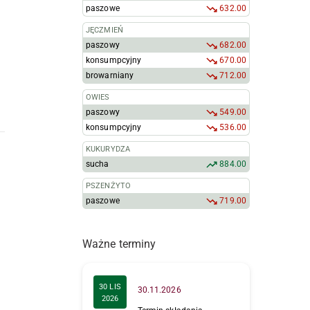
paszowe
632.00
JĘCZMIEŃ
paszowy
682.00
konsumpcyjny
670.00
browarniany
712.00
OWIES
paszowy
549.00
konsumpcyjny
536.00
KUKURYDZA
sucha
884.00
PSZENŻYTO
paszowe
719.00
Ważne terminy
30 LIS
30.11.2026
2026