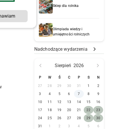
Sklep dla rolnika
mawiam
Olimpiada wiedzy i
umiejętności rolniczych
Nadchodzące wydarzenia
Sierpień
2026
P
W
Ś
C
P
S
N
27
28
29
30
31
1
2
w
3
4
5
6
7
8
9
10
11
12
13
14
15
16
17
18
19
20
21
22
23
24
25
26
27
28
29
30
31
1
2
3
4
5
6