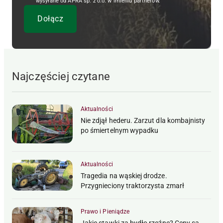
wysyłane od APRA sp. z o.o. w imieniu partnerów.
Najczęściej czytane
Aktualności
Nie zdjął hederu. Zarzut dla kombajnisty
po śmiertelnym wypadku
Aktualności
Tragedia na wąskiej drodze.
Przygnieciony traktorzysta zmarł
Prawo i Pieniądze