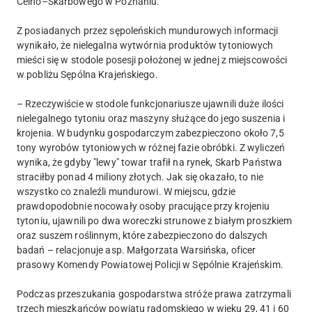
Celno–Skarbowego w Poznaniu.
Z posiadanych przez sępoleńskich mundurowych informacji
wynikało, że nielegalna wytwórnia produktów tytoniowych
mieści się w stodole posesji położonej w jednej z miejscowości
w pobliżu Sępólna Krajeńskiego.
– Rzeczywiście w stodole funkcjonariusze ujawnili duże ilości
nielegalnego tytoniu oraz maszyny służące do jego suszenia i
krojenia. W budynku gospodarczym zabezpieczono około 7,5
tony wyrobów tytoniowych w różnej fazie obróbki. Z wyliczeń
wynika, że gdyby "lewy" towar trafił na rynek, Skarb Państwa
straciłby ponad 4 miliony złotych. Jak się okazało, to nie
wszystko co znaleźli mundurowi. W miejscu, gdzie
prawdopodobnie nocowały osoby pracujące przy krojeniu
tytoniu, ujawnili po dwa woreczki strunowe z białym proszkiem
oraz suszem roślinnym, które zabezpieczono do dalszych
badań – relacjonuje asp. Małgorzata Warsińska, oficer
prasowy Komendy Powiatowej Policji w Sępólnie Krajeńskim.
Podczas przeszukania gospodarstwa stróże prawa zatrzymali
trzech mieszkańców powiatu radomskiego w wieku 29, 41 i 60