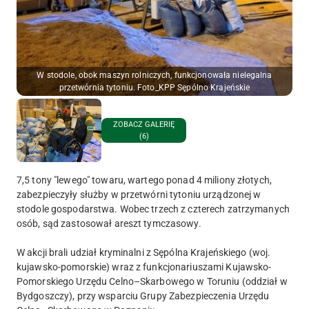
W stodole, obok maszyn rolniczych, funkcjonowała nielegalna
przetwórnia tytoniu. Foto_KPP Sępólno Krajeńskie
ZOBACZ GALERIĘ
(6)
7,5 tony "lewego" towaru, wartego ponad 4 miliony złotych,
zabezpieczyły służby w przetwórni tytoniu urządzonej w
stodole gospodarstwa. Wobec trzech z czterech zatrzymanych
osób, sąd zastosował areszt tymczasowy.
W akcji brali udział kryminalni z Sępólna Krajeńskiego (woj.
kujawsko-pomorskie) wraz z funkcjonariuszami Kujawsko-
Pomorskiego Urzędu Celno–Skarbowego w Toruniu (oddział w
Bydgoszczy), przy wsparciu Grupy Zabezpieczenia Urzędu