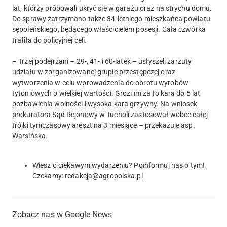
lat, którzy próbowali ukryć się w garażu oraz na strychu domu.
Do sprawy zatrzymano także 34-letniego mieszkańca powiatu
sępoleńskiego, będącego właścicielem posesji. Cała czwórka
trafiła do policyjnej celi.
– Trzej podejrzani – 29-, 41- i 60-latek – usłyszeli zarzuty
udziału w zorganizowanej grupie przestępczej oraz
wytworzenia w celu wprowadzenia do obrotu wyrobów
tytoniowych o wielkiej wartości. Grozi im za to kara do 5 lat
pozbawienia wolności i wysoka kara grzywny. Na wniosek
prokuratora Sąd Rejonowy w Tucholi zastosował wobec całej
trójki tymczasowy areszt na 3 miesiące – przekazuje asp.
Warsińska.
Wiesz o ciekawym wydarzeniu? Poinformuj nas o tym!
Czekamy:
redakcja@agropolska.pl
Zobacz nas w Google News