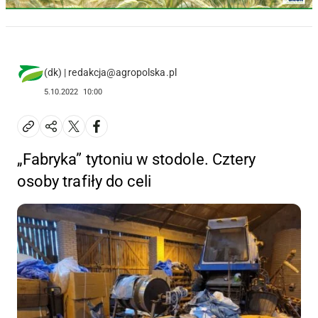
(dk) | redakcja@agropolska.pl
5.10.2022
10:00
„Fabryka” tytoniu w stodole. Cztery
osoby trafiły do celi