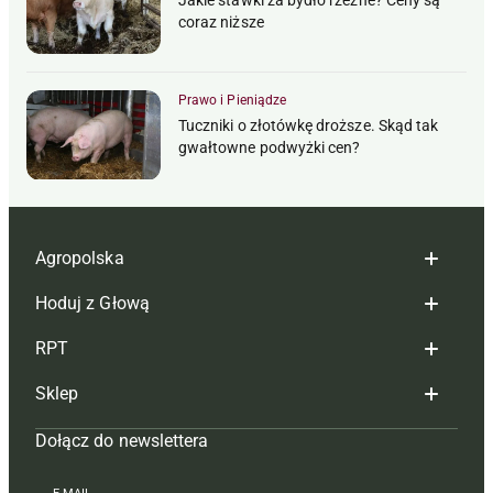
Jakie stawki za bydło rzeźne? Ceny są
coraz niższe
Prawo i Pieniądze
Tuczniki o złotówkę droższe. Skąd tak
gwałtowne podwyżki cen?
Agropolska
Hoduj z Głową
Redakcja
RPT
Reklama
Hoduj z głową bydło
Sklep
Tagi
Hoduj z głową świnie
Redakcja
Dołącz do newslettera
Mapa serwisu
Prenumerata
Prenumerata
Czasopisma i prenumerata
Kontakt
Redakcja
Reklama
Książki