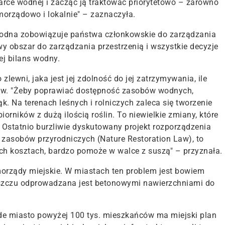
rce wodnej i zacząć ją traktować priorytetowo – zarówno
amorządowo i lokalnie
" – zaznaczyła.
wodna zobowiązuje państwa członkowskie do zarządzania
y obszar do zarządzania przestrzenią i wszystkie decyzje
ej bilans wodny.
zlewni, jaka jest jej zdolność do jej zatrzymywania, ile
w. "
Żeby poprawiać dostępność zasobów wodnych,
k. Na terenach leśnych i rolniczych zaleca się tworzenie
iorników z dużą ilością roślin
. To niewielkie zmiany, które
 Ostatnio burzliwie dyskutowany projekt rozporządzenia
zasobów przyrodniczych (Nature Restoration Law), to
ch kosztach, bardzo pomoże w walce z suszą" – przyznała.
orządy miejskie. W miastach ten problem jest bowiem
szczu odprowadzana jest betonowymi nawierzchniami do
de miasto powyżej 100 tys. mieszkańców ma miejski plan