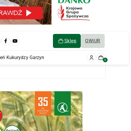
Sklep
OWiUR
ień Kukurydzy Garzyn
0