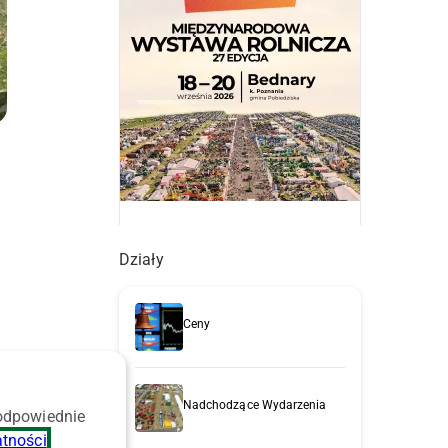
Działy
Ceny
Nadchodzące Wydarzenia
 odpowiednie
atności
.