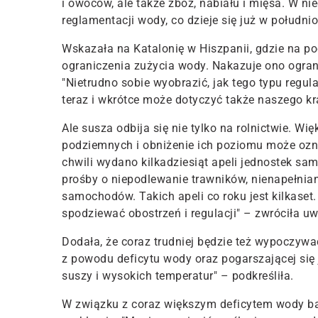
i owoców, ale także zbóż, nabiału i mięsa.
W nie
reglamentacji wody, co dzieje się już w południ
Wskazała na Katalonię w Hiszpanii, gdzie na 
ograniczenia zużycia wody. Nakazuje ono ogranic
"Nietrudno sobie wyobrazić, jak tego typu regula
teraz i wkrótce może dotyczyć także naszego kr
Ale susza odbija się nie tylko na rolnictwie.
Więk
podziemnych i obniżenie ich poziomu może ozna
chwili wydano kilkadziesiąt apeli jednostek sam
prośby o niepodlewanie trawników, nienapełni
samochodów. Takich apeli co roku jest kilkaset.
spodziewać obostrzeń i regulacji" – zwróciła u
Dodała, że coraz trudniej będzie też wypoczy
z powodu deficytu wody oraz pogarszającej się j
suszy i wysokich temperatur" – podkreśliła.
W związku z coraz większym deficytem wody ba