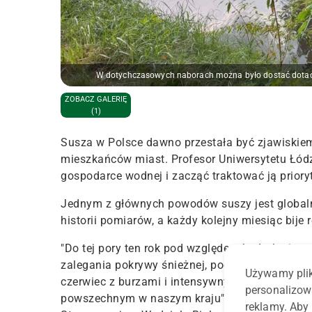
W dotychczasowych naborach można było dostać dotację
ZOBACZ GALERIĘ
(1)
Susza w Polsce dawno przestała być zjawiskiem 
mieszkańców miast. Profesor Uniwersytetu Łód
gospodarce wodnej i zacząć traktować ją priory
Jednym z głównych powodów suszy jest globalne
historii pomiarów, a każdy kolejny miesiąc bije
"Do tej pory ten rok pod względem hydrologicz
zalegania pokrywy śnieżnej, początek wiosny by
Używamy plik
czerwiec z burzami i intensywnymi opadami. Mi
personalizow
powszechnym w naszym kraju" – przyznała prof
reklamy. Aby 