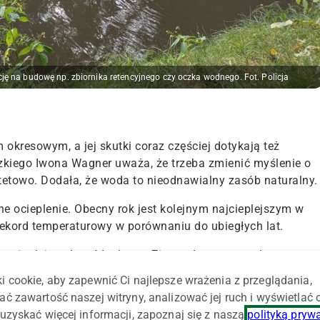
 na budowę np. zbiornika retencyjnego czy oczka wodnego. Fot. Policja
okresowym, a jej skutki coraz częściej dotykają też
zkiego Iwona Wagner uważa, że trzeba zmienić myślenie o
tetowo. Dodała, że woda to nieodnawialny zasób naturalny.
 ocieplenie. Obecny rok jest kolejnym najcieplejszym w
 rekord temperaturowy w porównaniu do ubiegłych lat.
nym i tak jest dosyć łaskawy. Zimą odnotowano okresy
ł dość wilgotny, potem nastąpił gorący maj i upalny
i cookie, aby zapewnić Ci najlepsze wrażenia z przeglądania,
mo to mówimy o suszy, która stała się już zjawiskiem
ać zawartość naszej witryny, analizować jej ruch i wyświetlać
. Iwona Wagner z Katedry UNESCO Ekohydrologii i Ekologii
uzyskać więcej informacji, zapoznaj się z naszą
polityką pryw