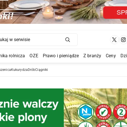
Main Navigation
ika rolnicza
OZE
Prawo i pieniądze
Z branży
Ceny
Dz
a Submenu
szenica
Kukurydza
Drób
Ciągniki