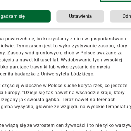
dowiska UŁ.
: atmosferyczną, rolniczą (glebową), hydrologiczną i
Zgadzam się
Ustawienia
Od
ej niebezpieczna – ponieważ najtrudniej odwracalna – jes
a powierzchnię, bo korzystamy z nich w gospodarstwach
nictwie.
Tymczasem jest to wykorzystywanie zasobu, który
lny. Zasoby wód gruntowych, choć w Polsce uważane za
esięciu a nawet kilkuset lat. Wydobywanie tych wysokiej
bko parujące trawniki lub wykorzystanie do mycia
eniła badaczka z Uniwersytetu Łódzkiego.
częściej widoczne w Polsce suche koryta rzek, co jeszcze
i Europy. "Dzieje się tak nawet na wschodzie kraju, który
rzegany jak swoista gąbka. Teraz nawet na terenach
 gleba wysycha, głównie ze względu na wysokie temperatur
ze wiążą się ze wzrostem cen żywności i to nie tylko warzy