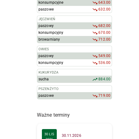
konsumpcyjne
643.00
paszowe
632.00
JĘCZMIEŃ
paszowy
682.00
konsumpcyjny
670.00
browarniany
712.00
OWIES
paszowy
549.00
konsumpcyjny
536.00
KUKURYDZA
sucha
884.00
PSZENŻYTO
paszowe
719.00
Ważne terminy
30 LIS
30.11.2026