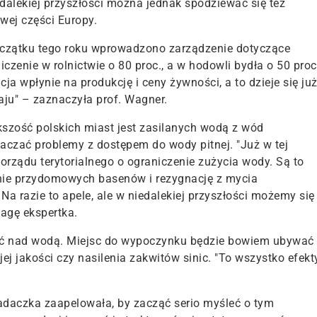
dalekiej przyszłości można jednak spodziewać się też
owej części Europy.
początku tego roku wprowadzono zarządzenie dotyczące
zenie w rolnictwie o 80 proc., a w hodowli bydła o 50 proc
cja wpłynie na produkcję i ceny żywności, a to dzieje się ju
aju" – zaznaczyła prof. Wagner.
szość polskich miast jest zasilanych wodą z wód
czać problemy z dostępem do wody pitnej. "Już w tej
orządu terytorialnego o ograniczenie zużycia wody. Są to
anie przydomowych basenów i rezygnację z mycia
 Na razie to apele, ale w niedalekiej przyszłości możemy się
wagę ekspertka.
wać nad wodą. Miejsc do wypoczynku będzie bowiem ubywać
ej jakości czy nasilenia zakwitów sinic. "To wszystko efekt
daczka zaapelowała, by zacząć serio myśleć o tym