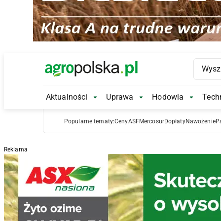
Main Logo
Aktualności
Uprawa
Hodowla
Techn
Aktualności Submenu
Uprawa Submenu
Hodowl
Popularne tematy:
Ceny
ASF
Mercosur
Dopłaty
Nawożenie
P
Reklama