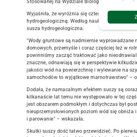
Stosowanej na Wydziale Biologii i Ochrony Śro
Wyjaśniła, że wyróżnia się cztery rodzaje suszy
hydrogeologiczną.
Według naukowców, najbardzi
susza hydrogeologiczna.
"
Wody gruntowe są nadmiernie wyprowadzane n
domowych, przemyśle i coraz częściej też w rol
powinniśmy zacząć traktować jako nieodnawia
znaczne, odnawiają się w perspektywie kilkudzi
jakości wód na powierzchnię i wylewanie na szy
samochodów to wyjątkowe marnotrawstwo" – oc
Dodała, że namacalnym efektem suszy są coraz 
kilkanaście lat temu nie występowało w tej częśc
jest obszarem podmokłym i dotychczas był post
nieuprzemysłowionych poziom wód się obniża i
i parowanie" – wskazała.
Skutki suszy dość łatwo przewidzieć. Po pierws