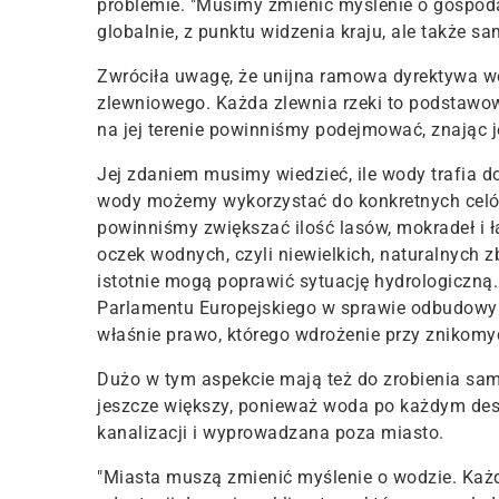
problemie. "
Musimy zmienić myślenie o gospoda
globalnie, z punktu widzenia kraju, ale także s
Zwróciła uwagę, że unijna ramowa dyrektywa 
zlewniowego. Każda zlewnia rzeki to podstawow
na jej terenie powinniśmy podejmować, znając j
Jej zdaniem musimy wiedzieć, ile wody trafia do 
wody możemy wykorzystać do konkretnych celó
powinniśmy zwiększać ilość lasów, mokradeł i łą
oczek wodnych, czyli niewielkich, naturalnych zb
istotnie mogą poprawić sytuację hydrologiczną.
Parlamentu Europejskiego w sprawie odbudowy 
właśnie prawo, którego wdrożenie przy znikomy
Dużo w tym aspekcie mają też do zrobienia sam
jeszcze większy, ponieważ woda po każdym de
kanalizacji i wyprowadzana poza miasto.
"Miasta muszą zmienić myślenie o wodzie. Każ