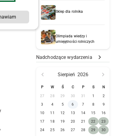
Sklep dla rolnika
mawiam
t
Olimpiada wiedzy i
umiejętności rolniczych
Nadchodzące wydarzenia
Sierpień
2026
P
W
Ś
C
P
S
N
27
28
29
30
31
1
2
3
4
5
6
7
8
9
y
10
11
12
13
14
15
16
17
18
19
20
21
22
23
w
24
25
26
27
28
29
30