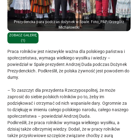
Prezydencka para podczas dożynek w Spale. Foto_PAP/Grzegorz
Michałowski
ZOBACZ GALERIĘ
(1)
Praca rolników jest niezwykle ważna dla polskiego państwa i
społeczeństwa, wymaga wielkiego wysiłku i wiedzy –
powiedział w Spale prezydent Andrzej Duda podczas Dożynek
Prezydenckich. Podkreślił, że polska żywność jest powodem do
dumy.
– To zaszczyt dla prezydenta Rzeczypospolitej, że może
zaprosić do siebie polskich rolników po to, żeby im
podziękować i otrzymać od nich wspaniałe dary. Ogromnie za
to dziękuję w imieniu całego polskiego narodu, całego naszego
społeczeństwa – powiedział Andrzej Duda.
Podkreślił, że praca rolników wymaga wielkiego wysiłku, a
dzisiaj także olbrzymiej wiedzy. Dodał, że w pracy rolników
także przysłowiowe szczęście związane choćby z aurą