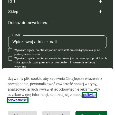
RPT
Reklama
Hoduj z głową bydło
Sklep
Tagi
Hoduj z głową świnie
Redakcja
Dołącz do newslettera
Mapa serwisu
Prenumerata
Prenumerata
Czasopisma i prenumerata
Kontakt
Redakcja
Reklama
Książki
E-MAIL
Regulamin
Kontakt
Kontakt
Regulamin
Wyrażam zgodę na otrzymywanie newslettera od Agropolska.pl na
Polityka prywatności
Reklama
Krzyżówki
podany adres e-mail.
Wyrażam zgodę na otrzymywanie informacji o najnowszych produktach
i dostępnych rozwiązaniach w rolnictwie – informacje te będą
wysyłane
od APRA sp. z o.o. w imieniu partnerów.
Używamy pliki cookie, aby zapewnić Ci najlepsze wrażenia z
przeglądania, personalizować zawartość naszej witryny,
analizować jej ruch i wyświetlać odpowiednie reklamy. Aby
uzyskać więcej informacji, zapoznaj się z naszą
polityką
prywatności
.