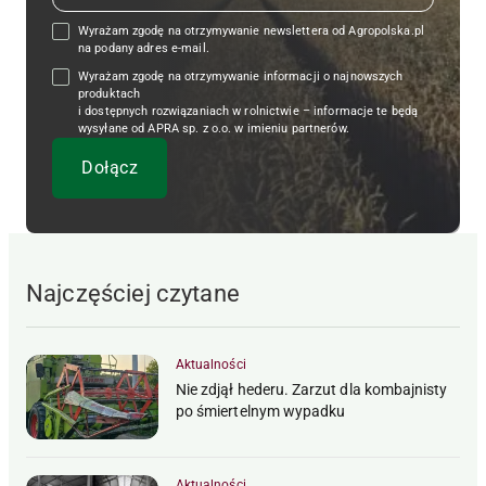
Wyrażam zgodę na otrzymywanie newslettera od Agropolska.pl
na podany adres e-mail.
Wyrażam zgodę na otrzymywanie informacji o najnowszych
produktach
i dostępnych rozwiązaniach w rolnictwie – informacje te będą
wysyłane od APRA sp. z o.o. w imieniu partnerów.
Najczęściej czytane
Aktualności
Nie zdjął hederu. Zarzut dla kombajnisty
po śmiertelnym wypadku
Aktualności