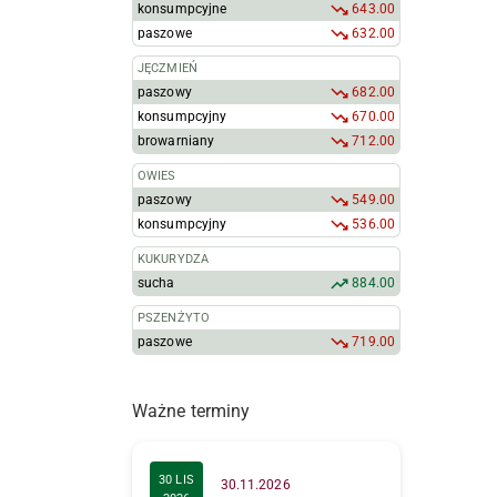
konsumpcyjne
643.00
paszowe
632.00
JĘCZMIEŃ
paszowy
682.00
konsumpcyjny
670.00
browarniany
712.00
OWIES
paszowy
549.00
konsumpcyjny
536.00
KUKURYDZA
sucha
884.00
PSZENŻYTO
paszowe
719.00
Ważne terminy
30 LIS
30.11.2026