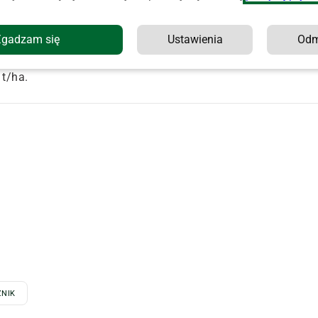
1 do 1,79 mln ton, na Węgrzech z 1,65 do 1,56 mln ton oraz
Zgadzam się
Ustawienia
Od
w br. na 11,162 mln ha wobec 11,571 mln ha w 2014 roku, a
 t/ha.
ZNIK