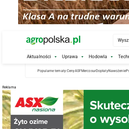
Main Logo
Aktualności
Uprawa
Hodowla
Techn
Aktualności Submenu
Uprawa Submenu
Hodowl
Popularne tematy:
Ceny
ASF
Mercosur
Dopłaty
Nawożenie
P
Reklama