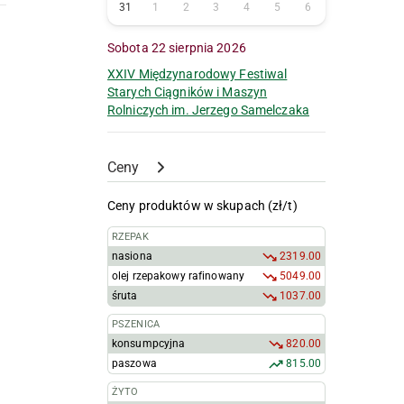
31
1
2
3
4
5
6
Sobota 22 sierpnia 2026
XXIV Międzynarodowy Festiwal
Starych Ciągników i Maszyn
Rolniczych im. Jerzego Samelczaka
Ceny
Ceny produktów w skupach (zł/t)
RZEPAK
nasiona
2319.00
olej rzepakowy rafinowany
5049.00
śruta
1037.00
PSZENICA
konsumpcyjna
820.00
paszowa
815.00
ŻYTO