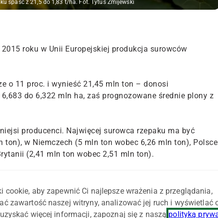
u spaść z 21,5 do 1,83 t/ha. Fot. Tytus Żmijewski
 2015 roku w Unii Europejskiej produkcja surowców
e o 11 proc. i wynieść 21,45 mln ton – donosi
6,683 do 6,322 mln ha, zaś prognozowane średnie plony z
iejsi producenci. Najwięcej surowca rzepaku ma być
n ton), w Niemczech (5 mln ton wobec 6,26 mln ton), Polsce
Brytanii (2,41 mln ton wobec 2,51 mln ton).
tów ma być niższa o 10 proc. i wynieść 8,12 mln ton przy
,97 t/ha oraz areału z 4,319 mln ha do 4,125 mln ha.
i cookie, aby zapewnić Ci najlepsze wrażenia z przeglądania,
ać zawartość naszej witryny, analizować jej ruch i wyświetlać
tów i przewidywany jest we Francji z 1,58 do 1,36 mln ton
uzyskać więcej informacji, zapoznaj się z naszą
polityką pryw