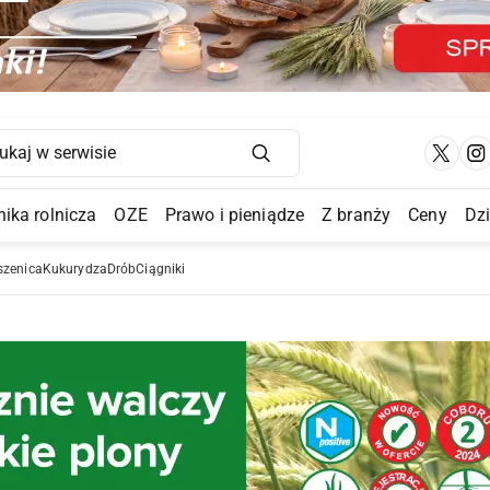
Main Navigation
ika rolnicza
OZE
Prawo i pieniądze
Z branży
Ceny
Dz
a Submenu
szenica
Kukurydza
Drób
Ciągniki