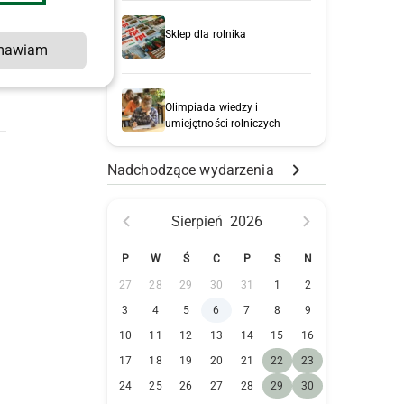
Sklep dla rolnika
mawiam
Olimpiada wiedzy i
umiejętności rolniczych
Nadchodzące wydarzenia
Sierpień
2026
P
W
Ś
C
P
S
N
27
28
29
30
31
1
2
3
4
5
6
7
8
9
10
11
12
13
14
15
16
17
18
19
20
21
22
23
24
25
26
27
28
29
30