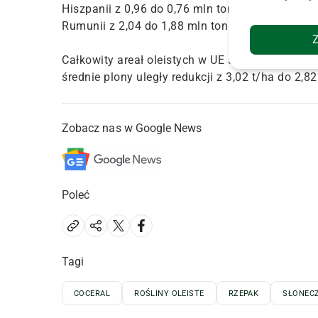
Hiszpanii z 0,96 do 0,76 mln ton, Bułgarii z 2,0
Rumunii z 2,04 do 1,88 mln ton.
Całkowity areał oleistych w UE szacowany jest 
średnie plony uległy redukcji z 3,02 t/ha do 2,82
Zobacz nas w Google News
Poleć
Tagi
COCERAL
ROŚLINY OLEISTE
RZEPAK
SŁONEC