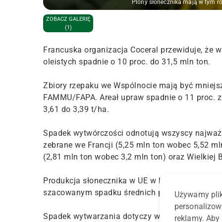
Plony słonecznika mają w tym rok
ZOBACZ GALERIĘ
(1)
Francuska organizacja Coceral przewiduje, że w
oleistych spadnie o 10 proc. do 31,5 mln ton.
Zbiory rzepaku we Wspólnocie mają być mniejsz
FAMMU/FAPA. Areał upraw spadnie o 11 proc. z 
3,61 do 3,39 t/ha.
Spadek wytwórczości odnotują wszyscy najważn
zebrane we Francji (5,25 mln ton wobec 5,52 ml
(2,81 mln ton wobec 3,2 mln ton) oraz Wielkiej 
Produkcja słonecznika w UE w br. według eksper
szacowanym spadku średnich plonów z 2,10 do 1
Używamy plik
personalizow
Spadek wytwarzania dotyczy większych producen
reklamy. Aby 