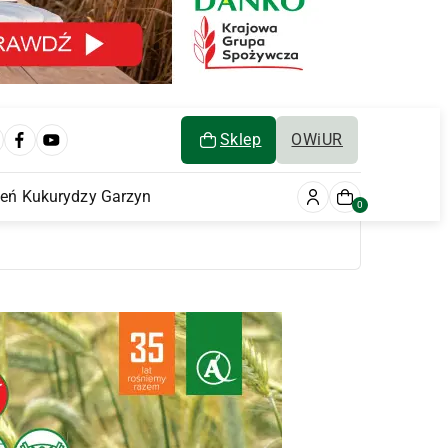
Sklep
OWiUR
ień Kukurydzy Garzyn
0