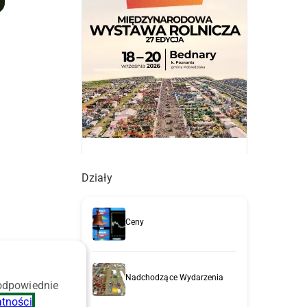
Działy
Ceny
Nadchodzące Wydarzenia
 odpowiednie
,
atności
.