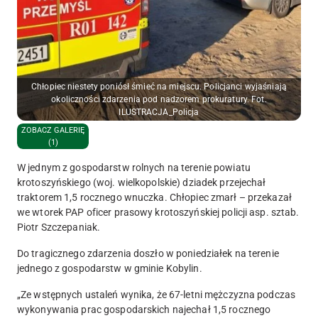
Chłopiec niestety poniósł śmieć na miejscu. Policjanci wyjaśniają
okoliczności zdarzenia pod nadzorem prokuratury. Fot.
ILUSTRACJA_Policja
ZOBACZ GALERIĘ
(1)
W jednym z gospodarstw rolnych na terenie powiatu
krotoszyńskiego (woj. wielkopolskie) dziadek przejechał
traktorem 1,5 rocznego wnuczka. Chłopiec zmarł – przekazał
we wtorek PAP oficer prasowy krotoszyńskiej policji asp. sztab.
Piotr Szczepaniak.
Do tragicznego zdarzenia doszło w poniedziałek na terenie
jednego z gospodarstw w gminie Kobylin.
„Ze wstępnych ustaleń wynika, że 67-letni mężczyzna podczas
wykonywania prac gospodarskich najechał 1,5 rocznego