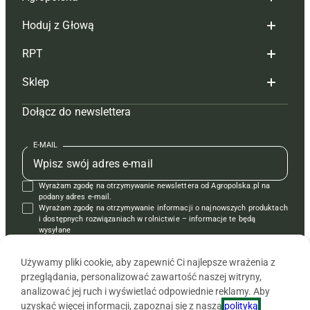
Hoduj z Głową
Redakcja
RPT
Reklama
Hoduj z głową bydło
Sklep
Tagi
Hoduj z głową świnie
Redakcja
Dołącz do newslettera
Mapa serwisu
Prenumerata
Prenumerata
Czasopisma i prenumerata
Kontakt
Redakcja
Reklama
Książki
E-MAIL
Regulamin
Kontakt
Kontakt
Regulamin
Wyrażam zgodę na otrzymywanie newslettera od Agropolska.pl na
Polityka prywatności
Reklama
Krzyżówki
podany adres e-mail.
Wyrażam zgodę na otrzymywanie informacji o najnowszych produktach
i dostępnych rozwiązaniach w rolnictwie – informacje te będą
wysyłane
od APRA sp. z o.o. w imieniu partnerów.
Używamy pliki cookie, aby zapewnić Ci najlepsze wrażenia z
przeglądania, personalizować zawartość naszej witryny,
analizować jej ruch i wyświetlać odpowiednie reklamy. Aby
uzyskać więcej informacji, zapoznaj się z naszą
polityką