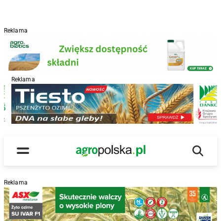
Reklama
Reklama
R
Wyszu
Main Logo
Menu
Reklama