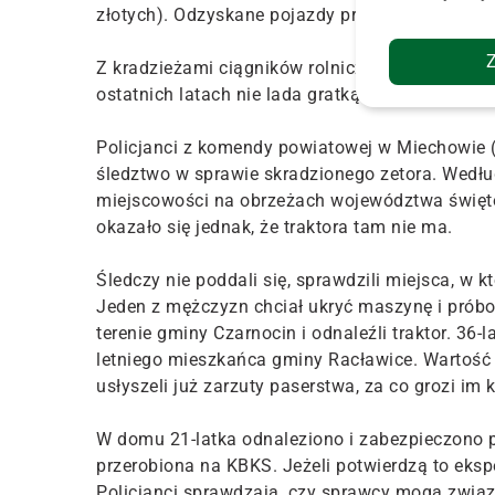
złotych). Odzyskane pojazdy przekazano właścic
Z kradzieżami ciągników rolniczych, które ze w
ostatnich latach nie lada gratką dla złodziei, z
Policjanci z komendy powiatowej w Miechowie (
śledztwo w sprawie skradzionego zetora. Wedł
miejscowości na obrzeżach województwa świętok
okazało się jednak, że traktora tam nie ma.
Śledczy nie poddali się, sprawdzili miejsca, w k
Jeden z mężczyzn chciał ukryć maszynę i próbow
terenie gminy Czarnocin i odnaleźli traktor. 36-
letniego mieszkańca gminy Racławice. Wartość 
usłyszeli już zarzuty paserstwa, za co grozi im 
W domu 21-latka odnaleziono i zabezpieczono 
przerobiona na KBKS. Jeżeli potwierdzą to eksp
Policjanci sprawdzają, czy sprawcy mogą związ