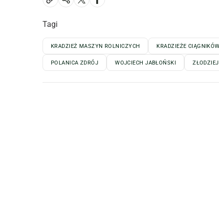
Tagi
KRADZIEŻ MASZYN ROLNICZYCH
KRADZIEŻE CIĄGNIKÓ
POLANICA ZDRÓJ
WOJCIECH JABŁOŃSKI
ZŁODZIE