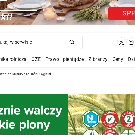
Main Navigation
ika rolnicza
OZE
Prawo i pieniądze
Z branży
Ceny
Dz
a Submenu
szenica
Kukurydza
Drób
Ciągniki