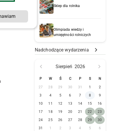
Sklep dla rolnika
mawiam
Olimpiada wiedzy i
umiejętności rolniczych
Nadchodzące wydarzenia
Sierpień
2026
P
W
Ś
C
P
S
N
a
27
28
29
30
31
1
2
3
4
5
6
7
8
9
10
11
12
13
14
15
16
17
18
19
20
21
22
23
24
25
26
27
28
29
30
31
1
2
3
4
5
6