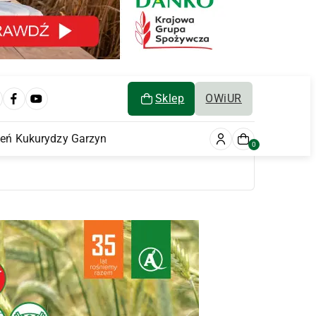
Sklep
OWiUR
ień Kukurydzy Garzyn
0