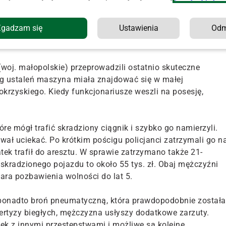
ielowi, natomiast ciągnik siodłowy został zabezpieczony.
Zgadzam się
Ustawienia
Od
zględu na wysoką ceny i dużą "chodliwość" stały się w
magają się stróże prawa w całej Polsce.
woj. małopolskie) przeprowadzili ostatnio skuteczne
ug ustaleń maszyna miała znajdować się w małej
rzyskiego. Kiedy funkcjonariusze weszli na posesję,
tóre mógł trafić skradziony ciągnik i szybko go namierzyli.
ał uciekać. Po krótkim pościgu policjanci zatrzymali go n
latek trafił do aresztu. W sprawie zatrzymano także 21-
skradzionego pojazdu to około 55 tys. zł. Obaj mężczyźni
kara pozbawienia wolności do lat 5.
ponadto broń pneumatyczną, która prawdopodobnie została
ertyzy biegłych, mężczyzna usłyszy dodatkowe zarzuty.
ek z innymi przestępstwami i możliwe są kolejne