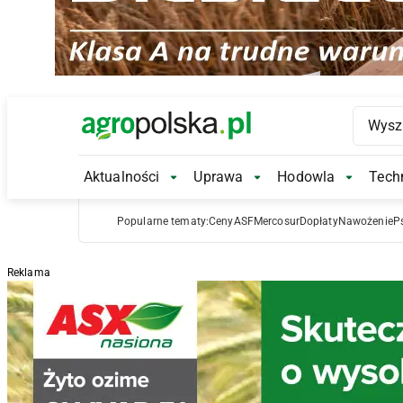
Main Logo
Aktualności
Uprawa
Hodowla
Techn
Aktualności Submenu
Uprawa Submenu
Hodowl
Popularne tematy:
Ceny
ASF
Mercosur
Dopłaty
Nawożenie
P
Reklama