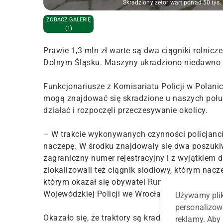
Skradziony zetor wart ponad 50 tys. 
ZOBACZ GALERIĘ
(1)
Prawie 1,3 mln zł warte są dwa ciągniki rolnic
Dolnym Śląsku. Maszyny ukradziono niedawno
Funkcjonariusze z Komisariatu Policji w Polanicy
mogą znajdować się skradzione u naszych połud
działać i rozpoczęli przeczesywanie okolicy.
– W trakcie wykonywanych czynności policjanc
naczepę. W środku znajdowały się dwa poszukiw
zagraniczny numer rejestracyjny i z wyjątkiem 
zlokalizowali też ciągnik siodłowy, którym nacz
którym okazał się obywatel Rumunii – relacjon
Wojewódzkiej Policji we Wrocławiu.
Używamy plik
personalizow
Okazało się, że traktory są kradzione, a ich wa
reklamy. Aby 