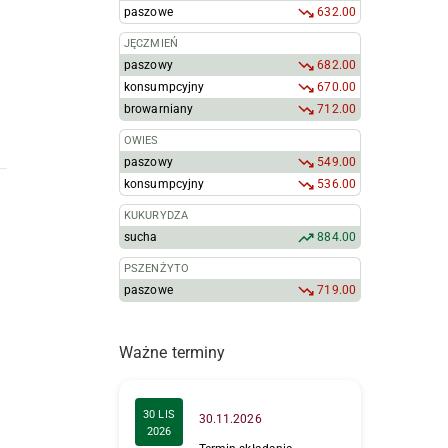
paszowe
632.00
JĘCZMIEŃ
paszowy
682.00
konsumpcyjny
670.00
browarniany
712.00
OWIES
paszowy
549.00
konsumpcyjny
536.00
KUKURYDZA
sucha
884.00
PSZENŻYTO
paszowe
719.00
Ważne terminy
30 LIS
30.11.2026
2026