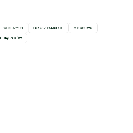
W ROLNICZYCH
ŁUKASZ FAMULSKI
MIECHOWO
JE CIĄGNIKÓW