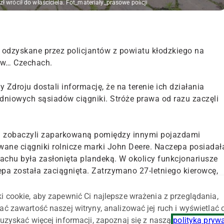
zł wrócił do właściciela. Fot_materiały_prasowe policji
ze odzyskane przez policjantów z powiatu kłodzkiego na
 w… Czechach.
 Zdroju dostali informację, że na terenie ich działania
niowych sąsiadów ciągniki. Stróże prawa od razu zaczęli
i zobaczyli zaparkowaną pomiędzy innymi pojazdami
ane ciągniki rolnicze marki John Deere. Naczepa posiadał
dachu była zasłonięta plandeką. W okolicy funkcjonariusze
epa została zaciągnięta. Zatrzymano 27-letniego kierowcę,
uje asp. Wojciech Jabłoński z zespołu prasowego Komendy
i cookie, aby zapewnić Ci najlepsze wrażenia z przeglądania,
ać zawartość naszej witryny, analizować jej ruch i wyświetlać
rtość oszacowano na 8 mln koron czeskich (około 1,3 mln
uzyskać więcej informacji, zapoznaj się z naszą
polityką pryw