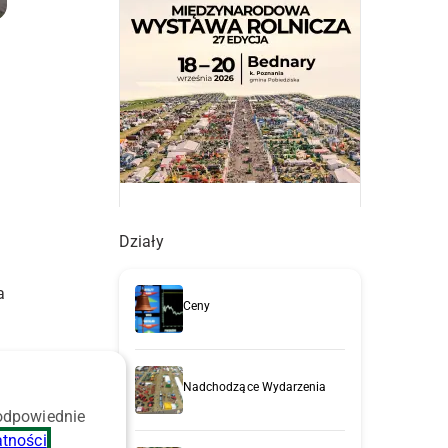
Działy
a
Ceny
Nadchodzące Wydarzenia
 odpowiednie
atności
.