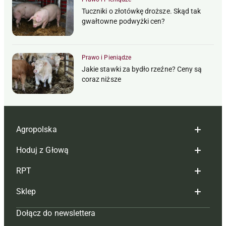
Tuczniki o złotówkę droższe. Skąd tak
gwałtowne podwyżki cen?
Prawo i Pieniądze
Jakie stawki za bydło rzeźne? Ceny są
coraz niższe
Agropolska
Hoduj z Głową
Redakcja
RPT
Reklama
Hoduj z głową bydło
Sklep
Tagi
Hoduj z głową świnie
Redakcja
Dołącz do newslettera
Mapa serwisu
Prenumerata
Prenumerata
Czasopisma i prenumerata