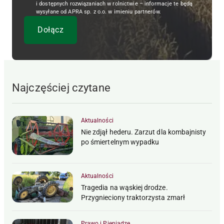
i dostępnych rozwiązaniach w rolnictwie – informacje te będą
wysyłane od APRA sp. z o.o. w imieniu partnerów.
Najczęściej czytane
Aktualności
Nie zdjął hederu. Zarzut dla kombajnisty
po śmiertelnym wypadku
Aktualności
Tragedia na wąskiej drodze.
Przygnieciony traktorzysta zmarł
Prawo i Pieniądze