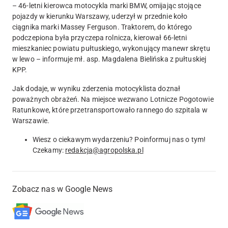
–
46-letni kierowca motocykla marki BMW, omijając stojące
pojazdy w kierunku Warszawy, uderzył w przednie koło
ciągnika marki Massey Ferguson. Traktorem, do którego
podczepiona była przyczepa rolnicza, kierował 66-letni
mieszkaniec powiatu pułtuskiego, wykonujący manewr skrętu
w lewo
– informuje mł. asp. Magdalena Bielińska z pułtuskiej
KPP.
Jak dodaje, w wyniku zderzenia
motocyklista doznał
poważnych obrażeń
. Na miejsce wezwano Lotnicze Pogotowie
Ratunkowe, które przetransportowało rannego do szpitala w
Warszawie.
Wiesz o ciekawym wydarzeniu? Poinformuj nas o tym!
Czekamy:
redakcja@agropolska.pl
Zobacz nas w Google News