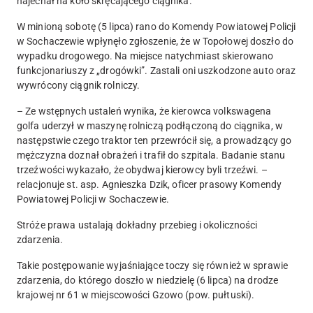
najechał na koło skręcającego ciągnika.
W minioną sobotę (5 lipca) rano do Komendy Powiatowej Policji
w Sochaczewie wpłynęło zgłoszenie, że w Topołowej doszło do
wypadku drogowego. Na miejsce natychmiast skierowano
funkcjonariuszy z „drogówki”. Zastali oni uszkodzone auto oraz
wywrócony ciągnik rolniczy.
– Ze wstępnych ustaleń wynika, że
kierowca volkswagena
golfa uderzył w maszynę rolniczą podłączoną do ciągnika, w
następstwie czego traktor ten przewrócił się, a prowadzący go
mężczyzna doznał obrażeń i trafił do szpitala
. Badanie stanu
trzeźwości wykazało, że obydwaj kierowcy byli trzeźwi. –
relacjonuje st. asp. Agnieszka Dzik, oficer prasowy Komendy
Powiatowej Policji w Sochaczewie.
Stróże prawa ustalają dokładny przebieg i okoliczności
zdarzenia.
Takie postępowanie wyjaśniające toczy się również w sprawie
zdarzenia, do którego doszło w niedzielę (6 lipca) na drodze
krajowej nr 61 w miejscowości Gzowo (pow. pułtuski).