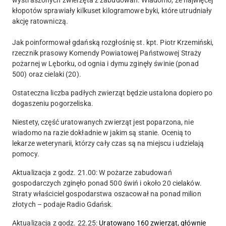
wystraszonych zwierzęta z zabudowań. Wiadomo, że najwięcej
kłopotów sprawiały kilkuset kilogramowe byki, które utrudniały
akcję ratowniczą.
Jak poinformował gdańską rozgłośnię st. kpt. Piotr Krzemiński,
rzecznik prasowy Komendy Powiatowej Państwowej Straży
pożarnej w Lęborku, od ognia i dymu zginęły świnie (ponad
500) oraz cielaki (20).
Ostateczna liczba padłych zwierząt będzie ustalona dopiero po
dogaszeniu pogorzeliska.
Niestety, część uratowanych zwierząt jest poparzona, nie
wiadomo na razie dokładnie w jakim są stanie. Ocenią to
lekarze weterynarii, którzy cały czas są na miejscu i udzielają
pomocy.
Aktualizacja z godz. 21.00:
W pożarze zabudowań
gospodarczych zginęło ponad 500 świń i około 20 cielaków.
Straty właściciel gospodarstwa oszacował na ponad milion
złotych – podaje Radio Gdańsk.
Aktualizacja z godz. 22.25:
Uratowano 160 zwierząt, głównie