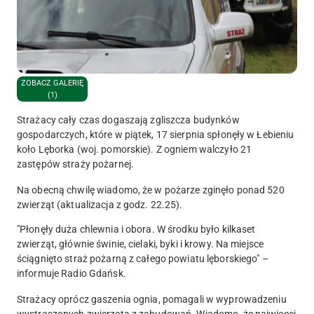
ZOBACZ GALERIĘ
(1)
Strażacy cały czas dogaszają zgliszcza budynków
gospodarczych, które w piątek, 17 sierpnia spłonęły w Łebieniu
koło Lęborka (woj. pomorskie). Z ogniem walczyło 21
zastępów straży pożarnej.
Na obecną chwilę wiadomo, że w pożarze zginęło ponad 520
zwierząt (aktualizacja z godz. 22.25).
"Płonęły duża chlewnia i obora. W środku było kilkaset
zwierząt, głównie świnie, cielaki, byki i krowy. Na miejsce
ściągnięto straż pożarną z całego powiatu lęborskiego" –
informuje Radio Gdańsk.
Strażacy oprócz gaszenia ognia, pomagali w wyprowadzeniu