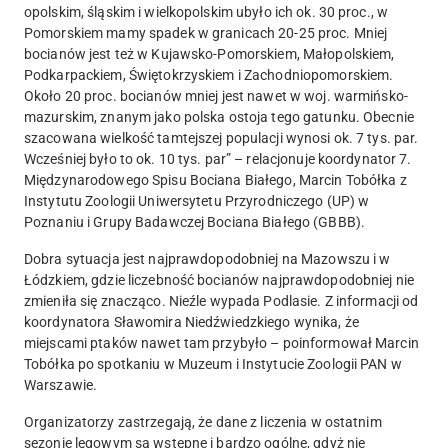
opolskim, śląskim i wielkopolskim ubyło ich ok. 30 proc., w
Pomorskiem mamy spadek w granicach 20-25 proc. Mniej
bocianów jest też w Kujawsko-Pomorskiem, Małopolskiem,
Podkarpackiem, Świętokrzyskiem i Zachodniopomorskiem.
Około 20 proc. bocianów mniej jest nawet w woj. warmińsko-
mazurskim, znanym jako polska ostoja tego gatunku. Obecnie
szacowana wielkość tamtejszej populacji wynosi ok. 7 tys. par.
Wcześniej było to ok. 10 tys. par” – relacjonuje koordynator 7.
Międzynarodowego Spisu Bociana Białego, Marcin Tobółka z
Instytutu Zoologii Uniwersytetu Przyrodniczego (UP) w
Poznaniu i Grupy Badawczej Bociana Białego (GBBB).
Dobra sytuacja jest najprawdopodobniej na Mazowszu i w
Łódzkiem, gdzie liczebność bocianów najprawdopodobniej nie
zmieniła się znacząco. Nieźle wypada Podlasie. Z informacji od
koordynatora Sławomira Niedźwiedzkiego wynika, że
miejscami ptaków nawet tam przybyło – poinformował Marcin
Tobółka po spotkaniu w Muzeum i Instytucie Zoologii PAN w
Warszawie.
Organizatorzy zastrzegają, że dane z liczenia w ostatnim
sezonie lęgowym są wstępne i bardzo ogólne, gdyż nie