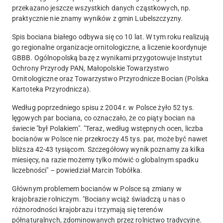
przekazano jeszcze wszystkich danych cząstkowych, np.
praktycznie nie znamy wyników z gmin Lubelszczyzny.
Spis bociana białego odbywa się co 10 lat. W tym roku realizują
go regionalne organizacje ornitologiczne, a liczenie koordynuje
GBBB. Ogólnopolską bazę z wynikami przygotowuje Instytut
Ochrony Przyrody PAN, Małopolskie Towarzystwo
Ornitologiczne oraz Towarzystwo Przyrodnicze Bocian (Polska
Kartoteka Przyrodnicza).
Według poprzedniego spisu z 2004 r. w Polsce żyło 52 tys.
lęgowych par bociana, co oznaczało, że co piąty bocian na
świecie "był Polakiem". "Teraz, według wstępnych ocen, liczba
bocianów w Polsce nie przekroczy 45 tys. par, może być nawet
bliższa 42-43 tysiącom. Szczegółowy wynik poznamy za kilka
miesięcy, na razie możemy tylko mówić o globalnym spadku
liczebności" – powiedział Marcin Tobółka.
Głównym problemem bocianów w Polsce są zmiany w
krajobrazie rolniczym. "Bociany wciąż świadczą u nas o
różnorodności krajobrazu i trzymają się terenów
półnaturalnych, zdominowanych przez rolnictwo tradycyjne.