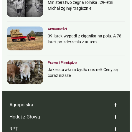
Ministerstwo żegna rolnika. 29-letni
Michał zginął tragicznie
Aktualności
39-latek wypadł z ciągnika na polu. A 78-
latek po zderzeniu z autem
Prawo i Pieniądze
Jakie stawki za bydło rzeźne? Ceny są
coraz niższe
Agropolska
Hoduj z Głową
Redakcja
RPT
Reklama
Hoduj z głową bydło