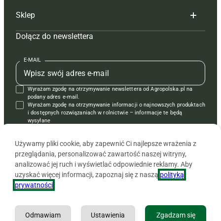
Sklep
Tagi
Hoduj z głową świnie
Redakcja
Dołącz do newslettera
Mapa serwisu
Prenumerata
Prenumerata
Czasopisma i prenumerata
Kontakt
Redakcja
Reklama
Książki
E-MAIL
Regulamin
Kontakt
Kontakt
Regulamin
Wyrażam zgodę na otrzymywanie newslettera od Agropolska.pl na
Polityka prywatności
Reklama
Krzyżówki
podany adres e-mail.
Wyrażam zgodę na otrzymywanie informacji o najnowszych produktach
i dostępnych rozwiązaniach w rolnictwie – informacje te będą
wysyłane
od APRA sp. z o.o. w imieniu partnerów.
Używamy pliki cookie, aby zapewnić Ci najlepsze wrażenia z
przeglądania, personalizować zawartość naszej witryny,
analizować jej ruch i wyświetlać odpowiednie reklamy. Aby
uzyskać więcej informacji, zapoznaj się z naszą
polityką
prywatności
.
Odmawiam
Ustawienia
Zgadzam się
Copyright © 2026 Agencja Promocji Rolnictwa i Agrobiznesu APRA