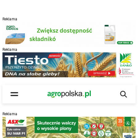
Reklama
Reklama
R
Wyszu
Main Logo
Menu
Reklama