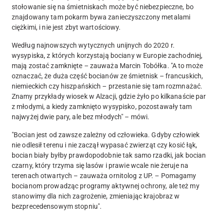
stołowanie się na śmietniskach może być niebezpieczne, bo
znajdowany tam pokarm bywa zanieczyszczony metalami
ciężkimi, i nie jest zbyt wartościowy.
Według najnowszych wytycznych unijnych do 2020 r.
wysypiska, z których korzystają bociany w Europie zachodniej,
mają zostać zamknięte – zauważa Marcin Tobółka. "A to może
oznaczać, że duża część bocianów ze śmietnisk – francuskich,
niemieckich czy hiszpańskich – przestanie się tam rozmnażać.
Znamy przykłady wiosek w Alzacji, gdzie żyło po kilkanaście par
z młodymi, a kiedy zamknięto wysypisko, pozostawały tam
najwyżej dwie pary, ale bez młodych" – mówi.
"Bocian jest od zawsze zależny od człowieka. Gdyby człowiek
nie odlesił terenu i nie zaczął wypasać zwierząt czy kosić łąk,
bocian biały byłby prawdopodobnie tak samo rzadki, jak bocian
czarny, który trzyma się lasów i prawie wcale nie żeruje na
terenach otwartych – zauważa ornitolog z UP. – Pomagamy
bocianom prowadząc programy aktywnej ochrony, ale też my
stanowimy dla nich zagrożenie, zmieniając krajobraz w
bezprecedensowym stopniu".