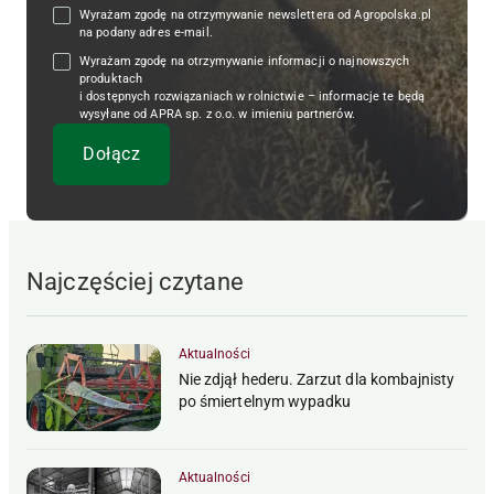
Wyrażam zgodę na otrzymywanie newslettera od Agropolska.pl
na podany adres e-mail.
Wyrażam zgodę na otrzymywanie informacji o najnowszych
produktach
i dostępnych rozwiązaniach w rolnictwie – informacje te będą
wysyłane od APRA sp. z o.o. w imieniu partnerów.
Najczęściej czytane
Aktualności
Nie zdjął hederu. Zarzut dla kombajnisty
po śmiertelnym wypadku
Aktualności