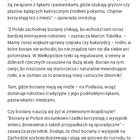
Są związane z łąkami i pastwiskami, gdzie szukają gryzoni czy
płazów, będących kalorycznym źródłem pokarmu. Chętnie
korzystają też z miedz" – opowiada ornitolog.
"Z Polski zachodniej bociany znikają, bo wchodzi tam coraz
bardziej intensywne rolnictwo – zaznacza Marcin Tobółka. –
Mamy coraz większe uprawy rzepaku czy kukurydzy – roślin, w
które bocian nie wchodzi, bo nie znajdzie tam nic dla siebie ani
potomstwa. W Wielkopolsce rzeki są regulowane, a tereny w
dolinach rzecznych osuszane na dużą skalę. Bocian na tym
cierpi, bo niszczone się starorzecza i naturalnie meandrujące
rzeki, a w zamian za to powstają rowy i sztuczne zbiorniki".
Tam, gdzie bociany mają się nieźle – na Podlasiu, wciąż
dominuje rolnictwo tradycyjne z jego podmokłymi łąkami,
pastwiskami i miedzami.
Czy bociany nauczą się żyć w zmienionym krajobrazie?
"Bociany w Polsce stosunkowo rzadko korzystają z wysypisk
śmieci, doniesienia o takich przypadkach są sporadyczne" –
zauważa przyrodnik. Dodaje, że choć bociany z wysypisk na
Zachodzie szybciej dojrzewają i stają się gotowe do rozrodu, to