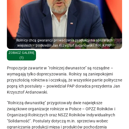
Rolnicy chcą gwarancji prowadzenia produkcji na obszarach
wiejskich – podkreślił Jan Krzysztof Ardanowski. Fot. KPRP
ZOBACZ GALERIĘ
(1)
Propozycje zawarte w "rolniczej dwunastce" są rozsądne –
wymagają tylko doprecyzowania. Rolnicy są zaniepokojeni
przyszłością rolnictwa i oczekują, że wszystkie partie polityczne
poprą ich postulaty – powiedział PAP doradca prezydenta Jan
Krzysztof Ardanowski.
"Rolniczą dwunastkę" przygotowały dwie największe
związkowe organizacje rolnicze w Polsce – OPZZ Rolników i
Organizacji Rolniczych oraz NSZZ Rolników Indywidualnych
"Solidarność". Postulaty dotyczą m.in. sprzeciwu wobec
ograniczania produkcji mięsa i produktów pochodzenia