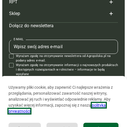
RPT
Reklama
Hoduj z głową bydło
Sklep
Tagi
Hoduj z głową świnie
Redakcja
Dołącz do newslettera
Mapa serwisu
Prenumerata
Prenumerata
Czasopisma i prenumerata
Kontakt
Redakcja
Reklama
Książki
E-MAIL
Regulamin
Kontakt
Kontakt
Regulamin
Wyrażam zgodę na otrzymywanie newslettera od Agropolska.pl na
Polityka prywatności
Reklama
Krzyżówki
podany adres e-mail.
Wyrażam zgodę na otrzymywanie informacji o najnowszych produktach
i dostępnych rozwiązaniach w rolnictwie – informacje te będą
wysyłane
od APRA sp. z o.o. w imieniu partnerów.
Używamy pliki cookie, aby zapewnić Ci najlepsze wrażenia z
przeglądania, personalizować zawartość naszej witryny,
analizować jej ruch i wyświetlać odpowiednie reklamy. Aby
uzyskać więcej informacji, zapoznaj się z naszą
polityką
prywatności
.