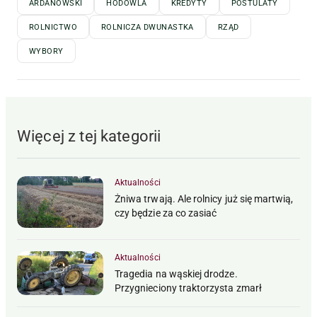
ARDANOWSKI
HODOWLA
KREDYTY
POSTULATY
ROLNICTWO
ROLNICZA DWUNASTKA
RZĄD
WYBORY
Więcej z tej kategorii
Aktualności
Żniwa trwają. Ale rolnicy już się martwią,
czy będzie za co zasiać
Aktualności
Tragedia na wąskiej drodze.
Przygnieciony traktorzysta zmarł