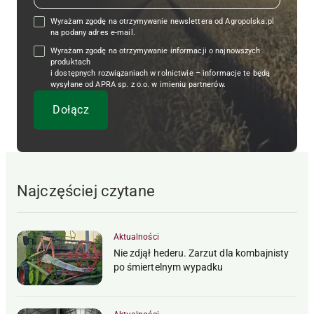
Wyrażam zgodę na otrzymywanie newslettera od Agropolska.pl
na podany adres e-mail.
Wyrażam zgodę na otrzymywanie informacji o najnowszych
produktach
i dostępnych rozwiązaniach w rolnictwie – informacje te będą
wysyłane od APRA sp. z o.o. w imieniu partnerów.
Najczęściej czytane
Aktualności
Nie zdjął hederu. Zarzut dla kombajnisty
po śmiertelnym wypadku