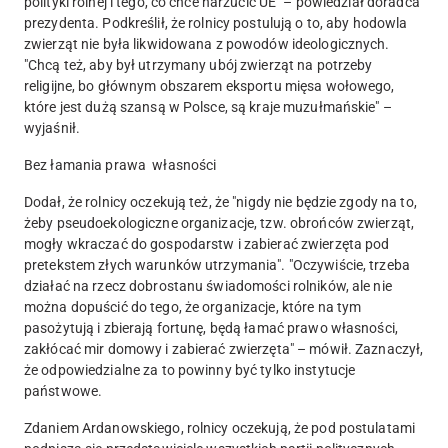
polityki rolnej i tego, co chce narzucić UE" – powiedział doradca
prezydenta. Podkreślił, że rolnicy postulują o to, aby hodowla
zwierząt nie była likwidowana z powodów ideologicznych.
"Chcą też, aby był utrzymany ubój zwierząt na potrzeby
religijne, bo głównym obszarem eksportu mięsa wołowego,
które jest dużą szansą w Polsce, są kraje muzułmańskie" –
wyjaśnił.
Bez łamania prawa własności
Dodał, że rolnicy oczekują też, że "nigdy nie będzie zgody na to,
żeby pseudoekologiczne organizacje, tzw. obrońców zwierząt,
mogły wkraczać do gospodarstw i zabierać zwierzęta pod
pretekstem złych warunków utrzymania". "Oczywiście, trzeba
działać na rzecz dobrostanu świadomości rolników, ale nie
można dopuścić do tego, że organizacje, które na tym
pasożytują i zbierają fortunę, będą łamać prawo własności,
zakłócać mir domowy i zabierać zwierzęta" – mówił. Zaznaczył,
że odpowiedzialne za to powinny być tylko instytucje
państwowe.
Zdaniem Ardanowskiego, rolnicy oczekują, że pod postulatami