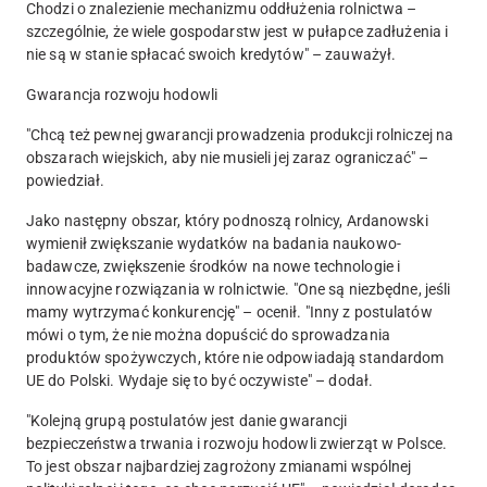
Chodzi o znalezienie mechanizmu oddłużenia rolnictwa –
szczególnie, że wiele gospodarstw jest w pułapce zadłużenia i
nie są w stanie spłacać swoich kredytów" – zauważył.
Gwarancja rozwoju hodowli
"Chcą też pewnej gwarancji prowadzenia produkcji rolniczej na
obszarach wiejskich, aby nie musieli jej zaraz ograniczać" –
powiedział.
Jako następny obszar, który podnoszą rolnicy, Ardanowski
wymienił zwiększanie wydatków na badania naukowo-
badawcze, zwiększenie środków na nowe technologie i
innowacyjne rozwiązania w rolnictwie. "One są niezbędne, jeśli
mamy wytrzymać konkurencję" – ocenił. "Inny z postulatów
mówi o tym, że nie można dopuścić do sprowadzania
produktów spożywczych, które nie odpowiadają standardom
UE do Polski. Wydaje się to być oczywiste" – dodał.
"Kolejną grupą postulatów jest danie gwarancji
bezpieczeństwa trwania i rozwoju hodowli zwierząt w Polsce.
To jest obszar najbardziej zagrożony zmianami wspólnej