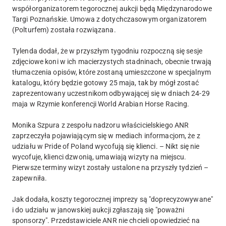
współorganizatorem tegorocznej aukcji będą Międzynarodowe
Targi Poznańskie. Umowa z dotychczasowym organizatorem
(Polturfem) została rozwiązana.
Tylenda dodał, że w przyszłym tygodniu rozpoczną się sesje
zdjęciowe koni w ich macierzystych stadninach, obecnie trwają
tłumaczenia opisów, które zostaną umieszczone w specjalnym
katalogu, który będzie gotowy 25 maja, tak by mógł zostać
zaprezentowany uczestnikom odbywającej się w dniach 24-29
maja w Rzymie konferencji World Arabian Horse Racing.
Monika Szpura z zespołu nadzoru właścicielskiego ANR
zaprzeczyła pojawiającym się w mediach informacjom, że z
udziału w Pride of Poland wycofują się klienci. – Nikt się nie
wycofuje, klienci dzwonią, umawiają wizyty na miejscu.
Pierwsze terminy wizyt zostały ustalone na przyszły tydzień –
zapewniła.
Jak dodała, koszty tegorocznej imprezy są "doprecyzowywane"
i do udziału w janowskiej aukcji zgłaszają się "poważni
sponsorzy". Przedstawiciele ANR nie chcieli opowiedzieć na