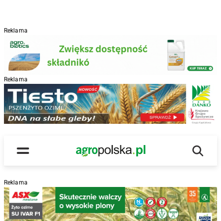
Reklama
Reklama
R
Wyszu
Main Logo
Menu
Reklama