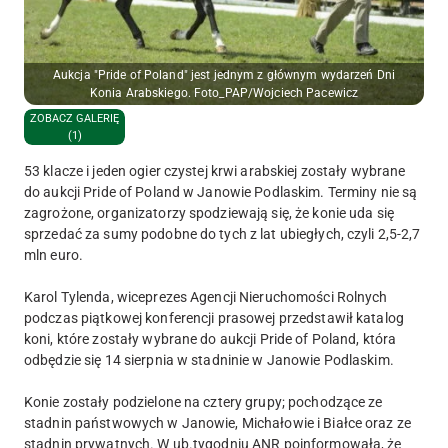
Aukcja "Pride of Poland" jest jednym z głównym wydarzeń Dni
Konia Arabskiego. Foto_PAP/Wojciech Pacewicz
ZOBACZ GALERIĘ
(1)
53 klacze i jeden ogier czystej krwi arabskiej zostały wybrane
do aukcji Pride of Poland w Janowie Podlaskim. Terminy nie są
zagrożone, organizatorzy spodziewają się, że konie uda się
sprzedać za sumy podobne do tych z lat ubiegłych, czyli 2,5-2,7
mln euro.
Karol Tylenda, wiceprezes Agencji Nieruchomości Rolnych
podczas piątkowej konferencji prasowej przedstawił katalog
koni, które zostały wybrane do aukcji Pride of Poland, która
odbędzie się 14 sierpnia w stadninie w Janowie Podlaskim.
Konie zostały podzielone na cztery grupy; pochodzące ze
stadnin państwowych w Janowie, Michałowie i Białce oraz ze
stadnin prywatnych. W ub.tygodniu ANR poinformowała, że