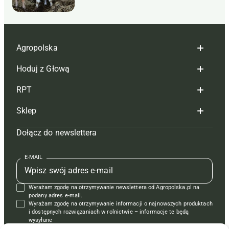
Agropolska
Hoduj z Głową
Redakcja
RPT
Reklama
Hoduj z głową bydło
Sklep
Tagi
Hoduj z głową świnie
Redakcja
Dołącz do newslettera
Mapa serwisu
Prenumerata
Prenumerata
Czasopisma i prenumerata
Kontakt
Redakcja
Reklama
Książki
E-MAIL
Regulamin
Kontakt
Kontakt
Regulamin
Wyrażam zgodę na otrzymywanie newslettera od Agropolska.pl na
Polityka prywatności
Reklama
Krzyżówki
podany adres e-mail.
Wyrażam zgodę na otrzymywanie informacji o najnowszych produktach
i dostępnych rozwiązaniach w rolnictwie – informacje te będą
wysyłane
od APRA sp. z o.o. w imieniu partnerów.