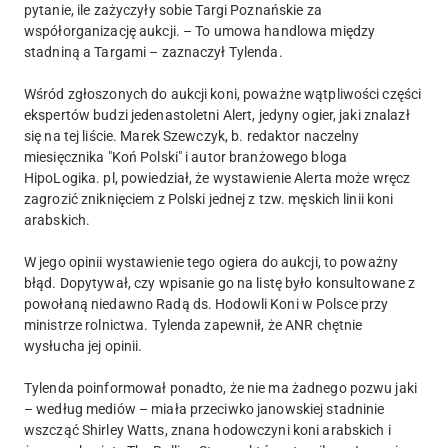
pytanie, ile zażyczyły sobie Targi Poznańskie za
współorganizację aukcji. – To umowa handlowa między
stadniną a Targami – zaznaczył Tylenda.
Wśród zgłoszonych do aukcji koni, poważne wątpliwości części
ekspertów budzi jedenastoletni Alert, jedyny ogier, jaki znalazł
się na tej liście. Marek Szewczyk, b. redaktor naczelny
miesięcznika "Koń Polski" i autor branżowego bloga
HipoLogika. pl, powiedział, że wystawienie Alerta może wręcz
zagrozić zniknięciem z Polski jednej z tzw. męskich linii koni
arabskich.
W jego opinii wystawienie tego ogiera do aukcji, to poważny
błąd. Dopytywał, czy wpisanie go na listę było konsultowane z
powołaną niedawno Radą ds. Hodowli Koni w Polsce przy
ministrze rolnictwa. Tylenda zapewnił, że ANR chętnie
wysłucha jej opinii.
Tylenda poinformował ponadto, że nie ma żadnego pozwu jaki
– według mediów – miała przeciwko janowskiej stadninie
wszcząć Shirley Watts, znana hodowczyni koni arabskich i